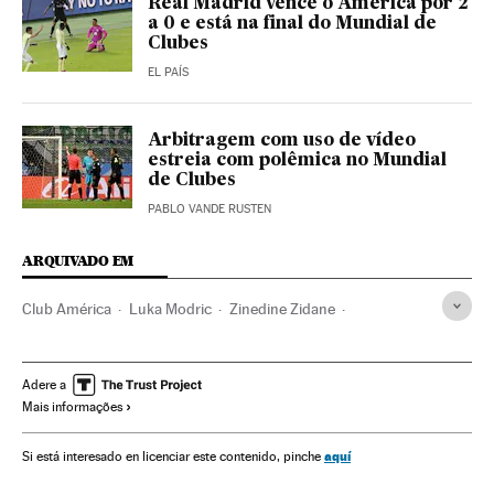
Real Madrid vence o América por 2
a 0 e está na final do Mundial de
Clubes
EL PAÍS
Arbitragem com uso de vídeo
estreia com polêmica no Mundial
de Clubes
PABLO VANDE RUSTEN
ARQUIVADO EM
Club América
Luka Modric
Zinedine Zidane
Real Madrid
Mundial de Clubes 2016
Mundial Clubes
FIFA
Clubes futebol
Times esportes
Futebol
Adere a
Mais informações
Organizações desportivas
Competições
Esportes
aquí
Si está interesado en licenciar este contenido, pinche