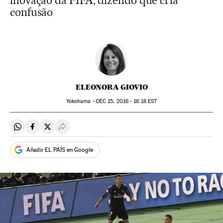
inovação da FIFA, dizendo que cria
confusão
ELEONORA GIOVIO
Yokohama -
DEC
15, 2016 - 16:18
EST
Compartir en Whatsapp
Compartir en Facebook
Compartir en Twitter
Desplegar Redes Sociales
Añadir EL PAÍS en Google