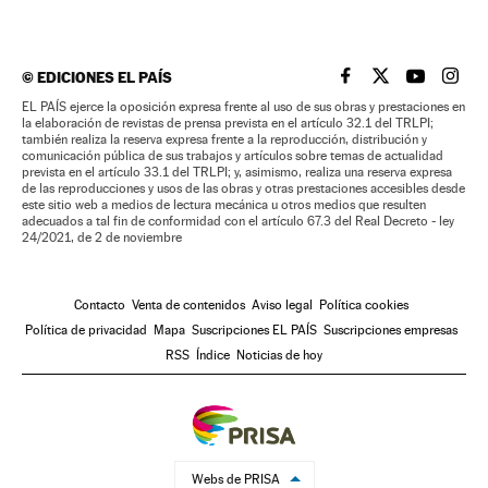
©
EDICIONES EL PAÍS
EL PAÍS BRASIL EN
EL PAÍS BRASI
EL PAÍS B
EL PA
EL PAÍS ejerce la oposición expresa frente al uso de sus obras y prestaciones en
la elaboración de revistas de prensa prevista en el artículo 32.1 del TRLPI;
también realiza la reserva expresa frente a la reproducción, distribución y
comunicación pública de sus trabajos y artículos sobre temas de actualidad
prevista en el artículo 33.1 del TRLPI; y, asimismo, realiza una reserva expresa
de las reproducciones y usos de las obras y otras prestaciones accesibles desde
este sitio web a medios de lectura mecánica u otros medios que resulten
adecuados a tal fin de conformidad con el artículo 67.3 del Real Decreto - ley
24/2021, de 2 de noviembre
Contacto
Venta de contenidos
Aviso legal
Política cookies
Política de privacidad
Mapa
Suscripciones EL PAÍS
Suscripciones empresas
RSS
Índice
Noticias de hoy
Webs de PRISA