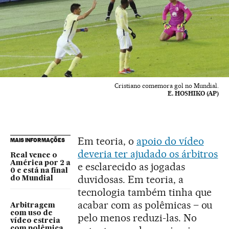
Cristiano comemora gol no Mundial.
E. HOSHIKO (AP)
Em teoria, o
apoio do vídeo
MAIS INFORMAÇÕES
deveria ter ajudado os árbitros
Real vence o
América por 2 a
e esclarecido as jogadas
0 e está na final
duvidosas. Em teoria, a
do Mundial
tecnologia também tinha que
acabar com as polêmicas – ou
Arbitragem
com uso de
pelo menos reduzi-las. No
vídeo estreia
com polêmica