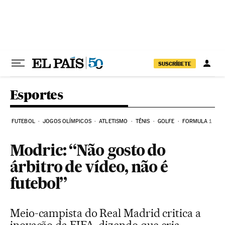
Pular para o conteúdo
SUSCRÍBETE
Esportes
FUTEBOL
JOGOS OLÍMPICOS
ATLETISMO
TÊNIS
GOLFE
FORMULA 1
Modric: “Não gosto do
árbitro de vídeo, não é
futebol”
Meio-campista do Real Madrid critica a