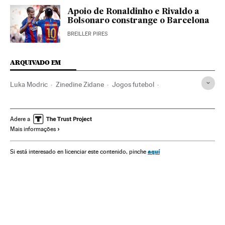
Apoio de Ronaldinho e Rivaldo a
Bolsonaro constrange o Barcelona
BREILLER PIRES
ARQUIVADO EM
Luka Modric
Zinedine Zidane
Jogos futebol
Campeonato espanhol
Real Madrid
FC Barcelona
La Liga
Primeira divisão
Liga futebol
Futebol
Adere a
Mais informações
Julen Lopetegui
Times esportes
Esportes
José Mourinho
Antonio Conte
Jordi Busquets
aquí
Si está interesado en licenciar este contenido, pinche
Ivan Rakitic
Arthur Melo
Casemiro
Toni Kroos
Clássicos futebol