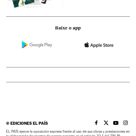
Baixe o app
©
EDICIONES EL PAÍS
EL PAÍS BRASIL EN
EL PAÍS BRASI
EL PAÍS B
EL PA
EL PAÍS ejerce la oposición expresa frente al uso de sus obras y prestaciones en