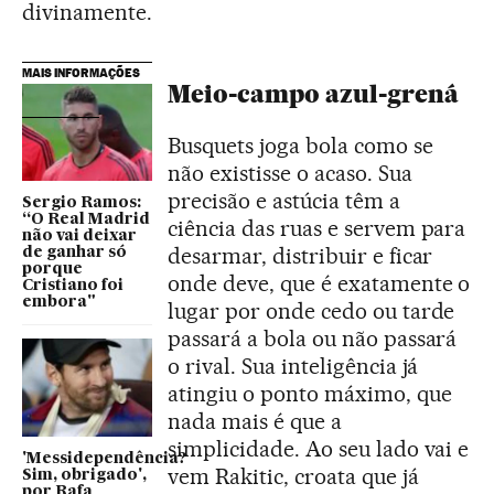
divinamente.
MAIS INFORMAÇÕES
Meio-campo azul-grená
Busquets joga bola como se
não existisse o acaso. Sua
precisão e astúcia têm a
Sergio Ramos:
“O Real Madrid
ciência das ruas e servem para
não vai deixar
desarmar, distribuir e ficar
de ganhar só
porque
onde deve, que é exatamente o
Cristiano foi
embora"
lugar por onde cedo ou tarde
passará a bola ou não passará
o rival. Sua inteligência já
atingiu o ponto máximo, que
nada mais é que a
simplicidade. Ao seu lado vai e
'Messidependência?
vem Rakitic, croata que já
Sim, obrigado',
por Rafa