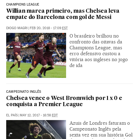
CHAMPIONS LEAGUE
Willian marca primeiro, mas Chelsea leva
empate do Barcelona com gol de Messi
DIOGO MAGRI
|
FEB 20, 2018 - 17:09
EST
O brasileiro brilhou no
confronto das oitavas da
Champions League, mas
erro defensivo custou a
vitória aos ingleses no jogo
de ida
CAMPEONATO INGLÊS
Chelsea vence o West Bromwich por 1 x 0 e
conquista a Premier League
EL PAÍS
|
MAY 12, 2017 - 16:58
EDT
Azuis de Londres faturam o
Campeonato Inglês pela
sexta vez em sua história Gol