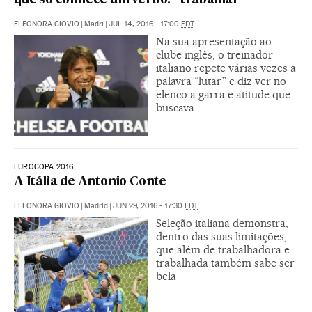
que só conhece um verbo: “trabalhar”
ELEONORA GIOVIO
|
Madri
|
JUL 14, 2016 - 17:00
EDT
Na sua apresentação ao
clube inglês, o treinador
italiano repete várias vezes a
palavra “lutar” e diz ver no
elenco a garra e atitude que
buscava
EUROCOPA 2016
A Itália de Antonio Conte
ELEONORA GIOVIO
|
Madrid
|
JUN 29, 2016 - 17:30
EDT
Seleção italiana demonstra,
dentro das suas limitações,
que além de trabalhadora e
trabalhada também sabe ser
bela