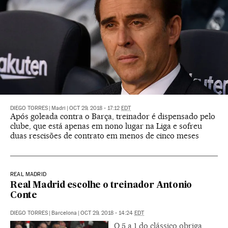
DIEGO TORRES
|
Madri
|
OCT 29, 2018 - 17:12
EDT
Após goleada contra o Barça, treinador é dispensado pelo
clube, que está apenas em nono lugar na Liga e sofreu
duas rescisões de contrato em menos de cinco meses
REAL MADRID
Real Madrid escolhe o treinador Antonio
Conte
DIEGO TORRES
|
Barcelona
|
OCT 29, 2018 - 14:24
EDT
O 5 a 1 do clássico obriga