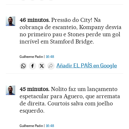
46 minutos.
Pressão do City! Na
cobrança de escanteio, Kompany desvia
no primeiro pau e Stones perde um gol
incrível em Stamford Bridge.
Guilherme Padin
16:48
Añadir EL PAÍS en Google
Compartir en Whatsapp
Compartir en Facebook
Compartir en Twitter
Desplegar Redes Sociales
45 minutos.
Nolito faz um lançamento
espetacular para Aguero, que arremata
de direita. Courtois salva com joelho
esquerdo.
Guilherme Padin
16:48