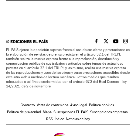
©
EDICIONES EL PAÍS
EL PAÍS BRASIL EN
EL PAÍS BRASI
EL PAÍS B
EL PA
EL PAÍS ejerce la oposición expresa frente al uso de sus obras y prestaciones en
la elaboración de revistas de prensa prevista en el artículo 32.1 del TRLPI;
también realiza la reserva expresa frente a la reproducción, distribución y
comunicación pública de sus trabajos y artículos sobre temas de actualidad
prevista en el artículo 33.1 del TRLPI; y, asimismo, realiza una reserva expresa
de las reproducciones y usos de las obras y otras prestaciones accesibles desde
este sitio web a medios de lectura mecánica u otros medios que resulten
adecuados a tal fin de conformidad con el artículo 67.3 del Real Decreto - ley
24/2021, de 2 de noviembre
Contacto
Venta de contenidos
Aviso legal
Política cookies
Política de privacidad
Mapa
Suscripciones EL PAÍS
Suscripciones empresas
RSS
Índice
Noticias de hoy