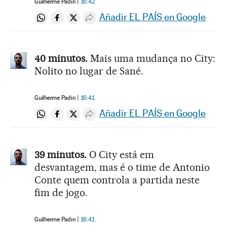
Guilherme Padin
16:42
Añadir EL PAÍS en Google
Compartir en Whatsapp
Compartir en Facebook
Compartir en Twitter
Desplegar Redes Sociales
40 minutos.
Mais uma mudança no City:
Nolito no lugar de Sané.
Guilherme Padin
16:41
Añadir EL PAÍS en Google
Compartir en Whatsapp
Compartir en Facebook
Compartir en Twitter
Desplegar Redes Sociales
39 minutos.
O City está em
desvantagem, mas é o time de Antonio
Conte quem controla a partida neste
fim de jogo.
Guilherme Padin
16:41