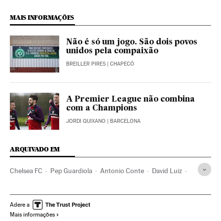
MAIS INFORMAÇÕES
Não é só um jogo. São dois povos
unidos pela compaixão
BREILLER PIRES
| CHAPECÓ
A Premier League não combina
com a Champions
JORDI QUIXANO
| BARCELONA
ARQUIVADO EM
Chelsea FC
Pep Guardiola
Antonio Conte
David Luiz
Premier League
Manchester City
Liga futebol
Futebol
Times esportes
Brasil
Competições
Esportes
Adere a
Mais informações