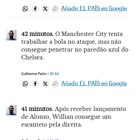
Añadir EL PAÍS en Google
Compartir en Whatsapp
Compartir en Facebook
Compartir en Twitter
Desplegar Redes Sociales
42 minutos.
O Manchester City tenta
trabalhar a bola no ataque, mas não
consegue penetrar no paredão azul do
Chelsea.
Guilherme Padin
16:44
Añadir EL PAÍS en Google
Compartir en Whatsapp
Compartir en Facebook
Compartir en Twitter
Desplegar Redes Sociales
41 minutos.
Após receber lançamento
de Alonso, Willian consegue um
escanteio pela direita.