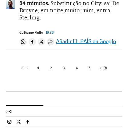
34 minutos.
Substituição no City: sai De
Bruyne, em noite muito ruim, entra
Sterling.
Guilherme Padin
16:36
Añadir EL PAÍS en Google
Compartir en Whatsapp
Compartir en Facebook
Compartir en Twitter
Desplegar Redes Sociales
1
2
3
4
5
Esportes El País Brasil en Instagram
Esportes El País Brasil en Twitter
Esportes El País Brasil en Facebook