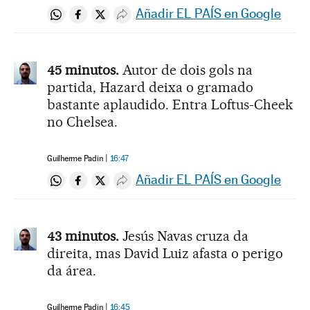
Añadir EL PAÍS en Google
Compartir en Whatsapp
Compartir en Facebook
Compartir en Twitter
Desplegar Redes Sociales
45 minutos.
Autor de dois gols na
partida, Hazard deixa o gramado
bastante aplaudido. Entra Loftus-Cheek
no Chelsea.
Guilherme Padin
16:47
Añadir EL PAÍS en Google
Compartir en Whatsapp
Compartir en Facebook
Compartir en Twitter
Desplegar Redes Sociales
43 minutos.
Jesús Navas cruza da
direita, mas David Luiz afasta o perigo
da área.
Guilherme Padin
16:45