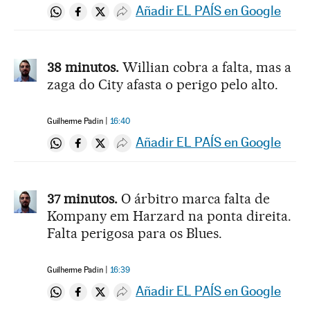
Añadir EL PAÍS en Google
Compartir en Whatsapp
Compartir en Facebook
Compartir en Twitter
Desplegar Redes Sociales
38 minutos.
Willian cobra a falta, mas a
zaga do City afasta o perigo pelo alto.
Guilherme Padin
16:40
Añadir EL PAÍS en Google
Compartir en Whatsapp
Compartir en Facebook
Compartir en Twitter
Desplegar Redes Sociales
37 minutos.
O árbitro marca falta de
Kompany em Harzard na ponta direita.
Falta perigosa para os Blues.
Guilherme Padin
16:39
Añadir EL PAÍS en Google
Compartir en Whatsapp
Compartir en Facebook
Compartir en Twitter
Desplegar Redes Sociales