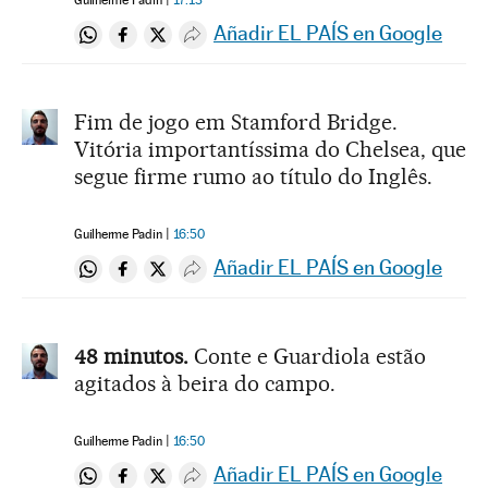
Guilherme Padin
17:13
Añadir EL PAÍS en Google
Compartir en Whatsapp
Compartir en Facebook
Compartir en Twitter
Desplegar Redes Sociales
Fim de jogo em Stamford Bridge.
Vitória importantíssima do Chelsea, que
segue firme rumo ao título do Inglês.
Guilherme Padin
16:50
Añadir EL PAÍS en Google
Compartir en Whatsapp
Compartir en Facebook
Compartir en Twitter
Desplegar Redes Sociales
48 minutos.
Conte e Guardiola estão
agitados à beira do campo.
Guilherme Padin
16:50
Añadir EL PAÍS en Google
Compartir en Whatsapp
Compartir en Facebook
Compartir en Twitter
Desplegar Redes Sociales