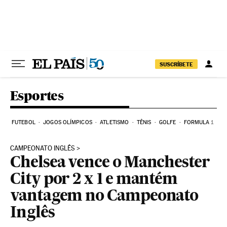
Pular para o conteúdo
SUSCRÍBETE
Esportes
FUTEBOL
JOGOS OLÍMPICOS
ATLETISMO
TÊNIS
GOLFE
FORMULA 1
CAMPEONATO INGLÊS
Chelsea vence o Manchester
City por 2 x 1 e mantém
vantagem no Campeonato
Inglês