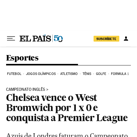
Pular para o conteúdo
SUSCRÍBETE
Esportes
FUTEBOL
JOGOS OLÍMPICOS
ATLETISMO
TÊNIS
GOLFE
FORMULA 1
CAMPEONATO INGLÊS
Chelsea vence o West
Bromwich por 1 x 0 e
conquista a Premier League
Azuis de Londres faturam o Campeonato