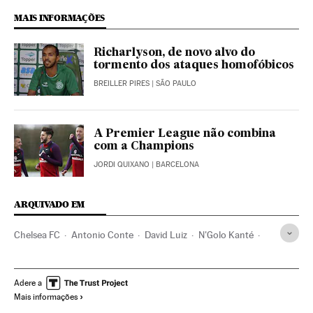
MAIS INFORMAÇÕES
Richarlyson, de novo alvo do
tormento dos ataques homofóbicos
BREILLER PIRES
| SÃO PAULO
A Premier League não combina
com a Champions
JORDI QUIXANO
| BARCELONA
ARQUIVADO EM
Chelsea FC
Antonio Conte
David Luiz
N'Golo Kanté
Diego Costa
Premier League
Liga futebol
Futebol
Brasil
Adere a
Mais informações