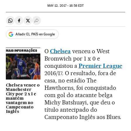
MAY
12, 2017 - 16:58
EDT
Compartir en Whatsapp
Compartir en Facebook
Compartir en Twitter
Desplegar Redes Sociales
Añadir EL PAÍS en Google
O
Chelsea
venceu o West
MAIS INFORMAÇÕES
Bromwich por 1 x 0 e
conquistou a
Premier League
2016/17. O resultado, fora de
casa, no estádio The
Chelsea vence o
Hawthorns, foi conquistado
Manchester
com gol do atacante belga
City por 2 x 1 e
mantém
Michy Batshuayi, que deu o
vantagem no
Campeonato
título antecipado do
Inglês
Campeonato Inglês aos Blues.