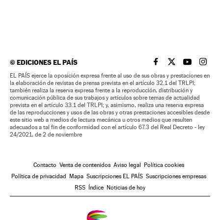
©
EDICIONES EL PAÍS
EL PAÍS BRASIL EN
EL PAÍS BRASI
EL PAÍS B
EL PA
EL PAÍS ejerce la oposición expresa frente al uso de sus obras y prestaciones en
la elaboración de revistas de prensa prevista en el artículo 32.1 del TRLPI;
también realiza la reserva expresa frente a la reproducción, distribución y
comunicación pública de sus trabajos y artículos sobre temas de actualidad
prevista en el artículo 33.1 del TRLPI; y, asimismo, realiza una reserva expresa
de las reproducciones y usos de las obras y otras prestaciones accesibles desde
este sitio web a medios de lectura mecánica u otros medios que resulten
adecuados a tal fin de conformidad con el artículo 67.3 del Real Decreto - ley
24/2021, de 2 de noviembre
Contacto
Venta de contenidos
Aviso legal
Política cookies
Política de privacidad
Mapa
Suscripciones EL PAÍS
Suscripciones empresas
RSS
Índice
Noticias de hoy