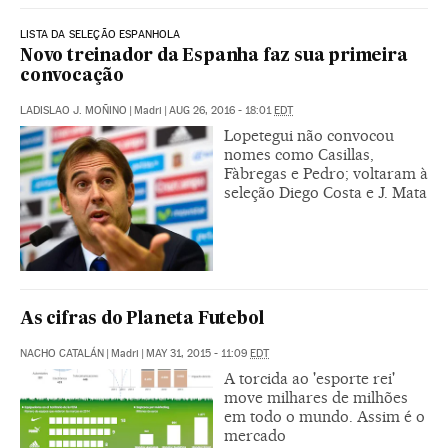
LISTA DA SELEÇÃO ESPANHOLA
Novo treinador da Espanha faz sua primeira
convocação
LADISLAO J. MOÑINO
|
Madri
|
AUG 26, 2016 - 18:01
EDT
Lopetegui não convocou
nomes como Casillas,
Fàbregas e Pedro; voltaram à
seleção Diego Costa e J. Mata
As cifras do Planeta Futebol
NACHO CATALÁN
|
Madri
|
MAY 31, 2015 - 11:09
EDT
A torcida ao 'esporte rei'
move milhares de milhões
em todo o mundo. Assim é o
mercado