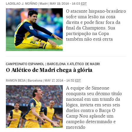
LADISLAO J. MOÑINO
|
Madri
|
MAY 19, 2014 - 14:03
EDT
O atacante hispano-brasileiro
sofre uma lesão na coxa
direita e pode ficar fora da
final da Champions. Sua
participação na Copa
também não está certa
CAMPEONATO ESPANHOL | BARCELONA X ATLÉTICO DE MADRI
O Atlético de Madri chega à glória
RAMON BESA
|
Barcelona
|
MAY 17, 2014 - 14:52
EDT
A equipe de Simeone
conquista seu décimo título
nacional em um triunfo da
lógica, invicta em seus seis
duelos contra o Barça O
Camp Nou aplaude um
campeão determinado e
merecido