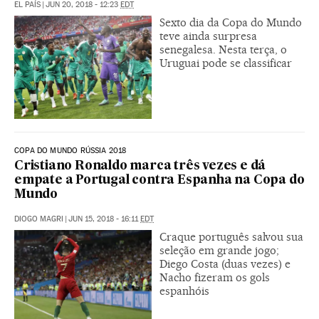
EL PAÍS
|
JUN 20, 2018 - 12:23
EDT
Sexto dia da Copa do Mundo
teve ainda surpresa
senegalesa. Nesta terça, o
Uruguai pode se classificar
COPA DO MUNDO RÚSSIA 2018
Cristiano Ronaldo marca três vezes e dá
empate a Portugal contra Espanha na Copa do
Mundo
DIOGO MAGRI
|
JUN 15, 2018 - 16:11
EDT
Craque português salvou sua
seleção em grande jogo;
Diego Costa (duas vezes) e
Nacho fizeram os gols
espanhóis