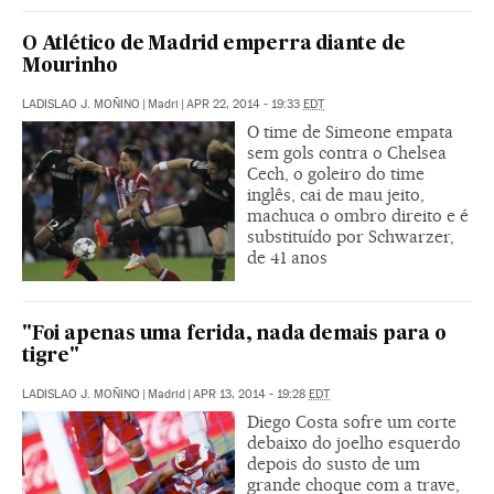
O Atlético de Madrid emperra diante de
Mourinho
LADISLAO J. MOÑINO
|
Madri
|
APR 22, 2014 - 19:33
EDT
O time de Simeone empata
sem gols contra o Chelsea
Cech, o goleiro do time
inglês, cai de mau jeito,
machuca o ombro direito e é
substituído por Schwarzer,
de 41 anos
"Foi apenas uma ferida, nada demais para o
tigre"
LADISLAO J. MOÑINO
|
Madrid
|
APR 13, 2014 - 19:28
EDT
Diego Costa sofre um corte
debaixo do joelho esquerdo
depois do susto de um
grande choque com a trave,