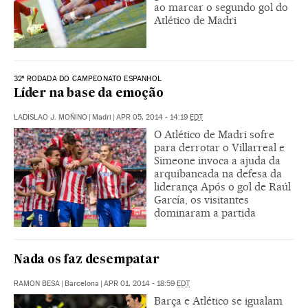
ao marcar o segundo gol do
Atlético de Madri
32ª RODADA DO CAMPEONATO ESPANHOL
Líder na base da emoção
LADISLAO J. MOÑINO
|
Madri
|
APR 05, 2014 - 14:19
EDT
O Atlético de Madri sofre
para derrotar o Villarreal e
Simeone invoca a ajuda da
arquibancada na defesa da
liderança Após o gol de Raúl
García, os visitantes
dominaram a partida
Nada os faz desempatar
RAMON BESA
|
Barcelona
|
APR 01, 2014 - 18:59
EDT
Barça e Atlético se igualam