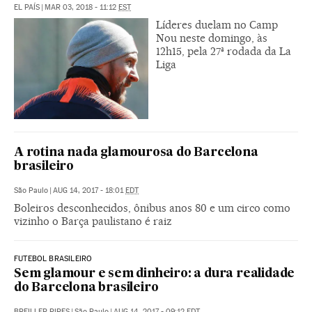
EL PAÍS
|
MAR 03, 2018 - 11:12
EST
Líderes duelam no Camp
Nou neste domingo, às
12h15, pela 27ª rodada da La
Liga
A rotina nada glamourosa do Barcelona
brasileiro
São Paulo
|
AUG 14, 2017 - 18:01
EDT
Boleiros desconhecidos, ônibus anos 80 e um circo como
vizinho o Barça paulistano é raiz
FUTEBOL BRASILEIRO
Sem glamour e sem dinheiro: a dura realidade
do Barcelona brasileiro
BREILLER PIRES
|
São Paulo
|
AUG 14, 2017 - 09:12
EDT