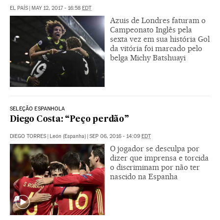
EL PAÍS
|
MAY 12, 2017 - 16:58
EDT
Azuis de Londres faturam o
Campeonato Inglês pela
sexta vez em sua história Gol
da vitória foi marcado pelo
belga Michy Batshuayi
SELEÇÃO ESPANHOLA
Diego Costa: “Peço perdão”
DIEGO TORRES
|
León (Espanha)
|
SEP 06, 2016 - 14:09
EDT
O jogador se desculpa por
dizer que imprensa e torcida
o discriminam por não ter
nascido na Espanha