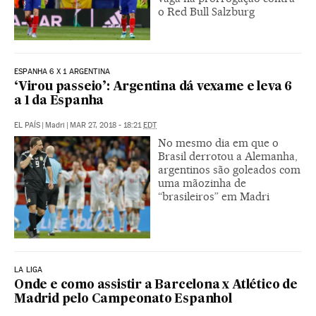
o Red Bull Salzburg
ESPANHA 6 X 1 ARGENTINA
‘Virou passeio’: Argentina dá vexame e leva 6
a 1 da Espanha
EL PAÍS
|
Madri
|
MAR 27, 2018 - 18:21
EDT
No mesmo dia em que o
Brasil derrotou a Alemanha,
argentinos são goleados com
uma mãozinha de
“brasileiros” em Madri
LA LIGA
Onde e como assistir a Barcelona x Atlético de
Madrid pelo Campeonato Espanhol