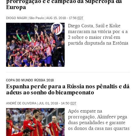
prorrogação e é campeão da Supercopa da
Europa
DIOGO MAGRI
|
São Paulo
|
AUG 15, 2018 - 17:56
EDT
Diego Costa, Saúl e Koke
marcaram na vitória por 4 a
2 sobre o maior rival em
partida disputada na Estônia
COPA DO MUNDO RÚSSIA 2018
Espanha perde para a Rússia nos pênaltis e dá
adeus ao sonho do bicampeonato
ANDRÉ DE OLIVEIRA
|
JUL 01, 2018 - 14:50
EDT
Após empate na
prorrogação, Akinfeev pega
duas penalidades e garante
os donos da casa nas quartas