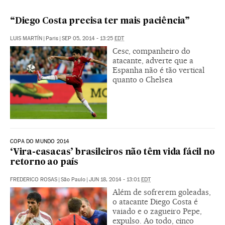
“Diego Costa precisa ter mais paciência”
LUIS MARTÍN
|
Paris
|
SEP 05, 2014 - 13:25
EDT
Cesc, companheiro do
atacante, adverte que a
Espanha não é tão vertical
quanto o Chelsea
COPA DO MUNDO 2014
‘Vira-casacas’ brasileiros não têm vida fácil no
retorno ao país
FREDERICO ROSAS
|
São Paulo
|
JUN 18, 2014 - 13:01
EDT
Além de sofrerem goleadas,
o atacante Diego Costa é
vaiado e o zagueiro Pepe,
expulso. Ao todo, cinco