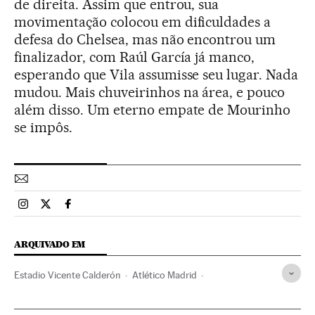
de direita. Assim que entrou, sua
movimentação colocou em dificuldades a
defesa do Chelsea, mas não encontrou um
finalizador, com Raúl García já manco,
esperando que Vila assumisse seu lugar. Nada
mudou. Mais chuveirinhos na área, e pouco
além disso. Um eterno empate de Mourinho
se impôs.
Esportes El País Brasil en Instagram
Esportes El País Brasil en Twitter
Esportes El País Brasil en Facebook
ARQUIVADO EM
Estadio Vicente Calderón
Atlético Madrid
Estádios futebol
Instalações esportivas
Times esportes