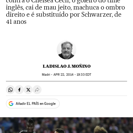
contra o Chelsea Cech, o goleiro do time
inglês, cai de mau jeito, machuca o ombro
direito e é substituído por Schwarzer, de
41 anos
LADISLAO J. MOÑINO
Madri -
APR
22, 2014 - 19:33
EDT
Compartir en Whatsapp
Compartir en Facebook
Compartir en Twitter
Desplegar Redes Sociales
Añadir EL PAÍS en Google