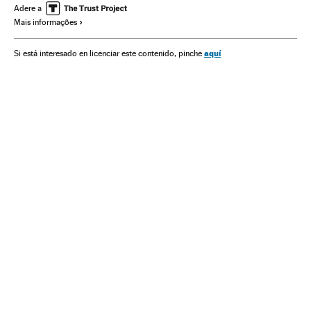
Liga Campeones
Chelsea FC
José Mourinho
Adere a
Mais informações
Simeone
Fernando Torres
Hazard
Diego Costa
Arda Turan
Miranda
Champions League 2013/2014
aquí
Si está interesado en licenciar este contenido, pinche
Champions League
Futebol
Competições
Esportes