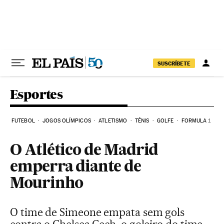
Pular para o conteúdo
SUSCRÍBETE
Esportes
FUTEBOL
JOGOS OLÍMPICOS
ATLETISMO
TÊNIS
GOLFE
FORMULA 1
O Atlético de Madrid
emperra diante de
Mourinho
O time de Simeone empata sem gols