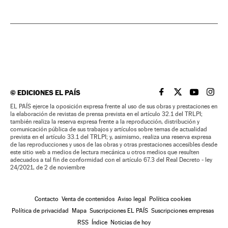
©
EDICIONES EL PAÍS
EL PAÍS BRASIL EN
EL PAÍS BRASI
EL PAÍS B
EL PA
EL PAÍS ejerce la oposición expresa frente al uso de sus obras y prestaciones en
la elaboración de revistas de prensa prevista en el artículo 32.1 del TRLPI;
también realiza la reserva expresa frente a la reproducción, distribución y
comunicación pública de sus trabajos y artículos sobre temas de actualidad
prevista en el artículo 33.1 del TRLPI; y, asimismo, realiza una reserva expresa
de las reproducciones y usos de las obras y otras prestaciones accesibles desde
este sitio web a medios de lectura mecánica u otros medios que resulten
adecuados a tal fin de conformidad con el artículo 67.3 del Real Decreto - ley
24/2021, de 2 de noviembre
Contacto
Venta de contenidos
Aviso legal
Política cookies
Política de privacidad
Mapa
Suscripciones EL PAÍS
Suscripciones empresas
RSS
Índice
Noticias de hoy