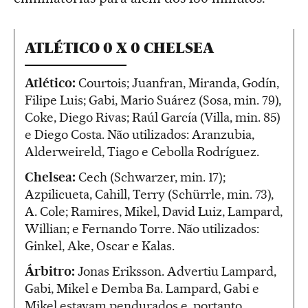
ATLÉTICO 0 X 0 CHELSEA
Atlético:
Courtois; Juanfran, Miranda, Godín,
Filipe Luis; Gabi, Mario Suárez (Sosa, min. 79),
Coke, Diego Rivas; Raúl García (Villa, min. 85)
e Diego Costa. Não utilizados: Aranzubia,
Alderweireld, Tiago e Cebolla Rodríguez.
Chelsea:
Cech (Schwarzer, min. 17);
Azpilicueta, Cahill, Terry (Schürrle, min. 73),
A. Cole; Ramires, Mikel, David Luiz, Lampard,
Willian; e Fernando Torre. Não utilizados:
Ginkel, Ake, Oscar e Kalas.
Árbitro:
Jonas Eriksson. Advertiu Lampard,
Gabi, Mikel e Demba Ba. Lampard, Gabi e
Mikel estavam pendurados e, portanto,