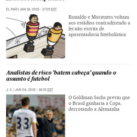
EL PAÍS
|
JAN 18, 2015 - 17:05
EST
Ronaldo e Morientes voltam
aos estádios contradizendo a
lei não escrita de
aposentadoria futebolística
Analistas de risco 'batem cabeça' quando o
assunto é futebol
J. C.
|
JAN 04, 2015 - 16:32
EST
O Goldman Sachs previu que
o Brasil ganharia a Copa,
derrotando a Alemanha