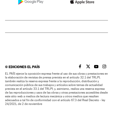
©
EDICIONES EL PAÍS
EL PAÍS BRASIL EN
EL PAÍS BRASI
EL PAÍS B
EL PA
EL PAÍS ejerce la oposición expresa frente al uso de sus obras y prestaciones en
la elaboración de revistas de prensa prevista en el artículo 32.1 del TRLPI;
también realiza la reserva expresa frente a la reproducción, distribución y
comunicación pública de sus trabajos y artículos sobre temas de actualidad
prevista en el artículo 33.1 del TRLPI; y, asimismo, realiza una reserva expresa
de las reproducciones y usos de las obras y otras prestaciones accesibles desde
este sitio web a medios de lectura mecánica u otros medios que resulten
adecuados a tal fin de conformidad con el artículo 67.3 del Real Decreto - ley
24/2021, de 2 de noviembre