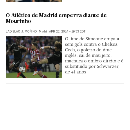
O Atlético de Madrid emperra diante de
Mourinho
LADISLAO J. MOÑINO
|
Madri
|
APR 22, 2014 - 19:33
EDT
O time de Simeone empata
sem gols contra o Chelsea
Cech, o goleiro do time
inglês, cai de mau jeito,
machuca o ombro direito e é
substituído por Schwarzer,
de 41 anos