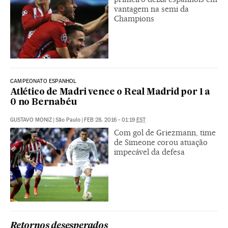
vantagem na semi da
Champions
CAMPEONATO ESPANHOL
Atlético de Madri vence o Real Madrid por 1 a
0 no Bernabéu
GUSTAVO MONIZ
|
São Paulo
|
FEB 28, 2016 - 01:19
EST
Com gol de Griezmann, time
de Simeone corou atuação
impecável da defesa
Retornos desesperados