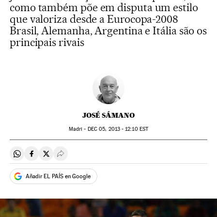
como também põe em disputa um estilo
que valoriza desde a Eurocopa-2008
Brasil, Alemanha, Argentina e Itália são os
principais rivais
JOSÉ SÁMANO
Madri -
DEC
05, 2013 - 12:10
EST
Compartir en Whatsapp
Compartir en Facebook
Compartir en Twitter
Desplegar Redes Sociales
Añadir EL PAÍS en Google