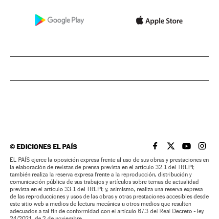
©
EDICIONES EL PAÍS
EL PAÍS BRASIL EN
EL PAÍS BRASI
EL PAÍS B
EL PA
EL PAÍS ejerce la oposición expresa frente al uso de sus obras y prestaciones en
la elaboración de revistas de prensa prevista en el artículo 32.1 del TRLPI;
también realiza la reserva expresa frente a la reproducción, distribución y
comunicación pública de sus trabajos y artículos sobre temas de actualidad
prevista en el artículo 33.1 del TRLPI; y, asimismo, realiza una reserva expresa
de las reproducciones y usos de las obras y otras prestaciones accesibles desde
este sitio web a medios de lectura mecánica u otros medios que resulten
adecuados a tal fin de conformidad con el artículo 67.3 del Real Decreto - ley
24/2021, de 2 de noviembre