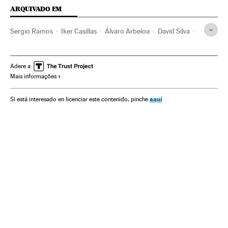
ARQUIVADO EM
Sergio Ramos
Iker Casillas
Álvaro Arbeloa
David Silva
Juan Mata
Monreal
Copa do Mundo 2014
Seleções esportivas
Copa do Mundo Futebol
Futebol
Adere a
Mais informações
Seleção Futebol Espanha
Competições
Esportes
Vicente del Bosque
Xavi
Andrés Iniesta
Gerard Piqué
aquí
Si está interesado en licenciar este contenido, pinche
Koke
Diego Costa
Fernando Torres
Álvaro Negredo