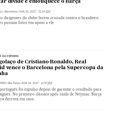
r divide e enlouquece o Barça
LL
|
Barcelona
|
AUG 22, 2017 - 21:14
EDT
 dirigentes do clube fazem cruzada contra o brasileiro,
es postam fotos em apoio a ele
A DA ESPANHA
olaço de Cristiano Ronaldo, Real
d vence o Barcelona pela Supercopa da
nha
PIRES
|
São Paulo
|
AUG 14, 2017 - 11:57
EDT
ortuguês foi expulso depois de garantir o resultado para
ngues. No primeiro clássico após saída de Neymar, Barça
ura derrota em casa