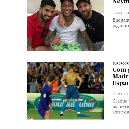
Neyma
BERNAT CO
Enquanto
jogador
SUPERCOP
Com g
Madri
Espa
BREILLER 
Craque p
os mere
sofre d