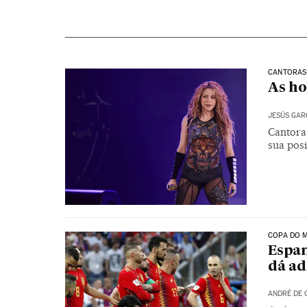
CANTORAS
As ho
JESÚS GAR
Cantora 
sua pos
COPA DO M
Espan
dá ad
ANDRÉ DE 