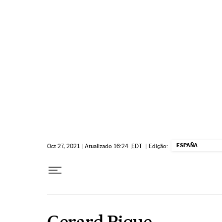
Pular para o conteúdo
ESPAÑA
Oct 27, 2021
|
Atualizado 16:24
EDT
|
Edição:
Gerard Pique