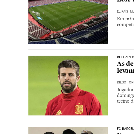
EL PAÍS
|
Ma
Em princ
competi
REFERENDO
As de
levam
DIEGO TOR
Jogador
domingo
treino d
FC BARCE