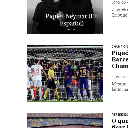
JORDI QUI
Zagueiro
Tribune
CHAMPIONS
Piqué
Barce
Cham
EL PAÍS
|
OC
Mesmo c
lantern
REFERENDO
O que
ficar