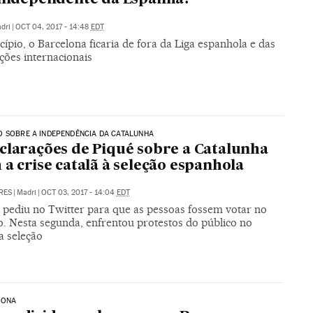
dri
|
OCT 04, 2017 - 14:48
EDT
ípio, o Barcelona ficaria de fora da Liga espanhola e das
ções internacionais
 SOBRE A INDEPENDÊNCIA DA CATALUNHA
clarações de Piqué sobre a Catalunha
 a crise catalã à seleção espanhola
RES
|
Madri
|
OCT 03, 2017 - 14:04
EDT
 pediu no Twitter para que as pessoas fossem votar no
. Nesta segunda, enfrentou protestos do público no
a seleção
LONA