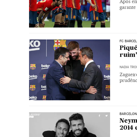
Após em
garante
FC BARCE
Piqué
ruim”
NADIA TRO
Zagueir
prudênc
BARCELON
Neyma
2014 