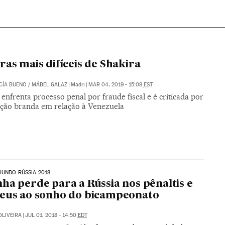
ras mais difíceis de Shakira
CÍA BUENO
/
MÁBEL GALAZ
|
Madri
|
MAR 04, 2019 - 15:08
EST
enfrenta processo penal por fraude fiscal e é criticada por
ição branda em relação à Venezuela
UNDO RÚSSIA 2018
ha perde para a Rússia nos pênaltis e
eus ao sonho do bicampeonato
OLIVEIRA
|
JUL 01, 2018 - 14:50
EDT