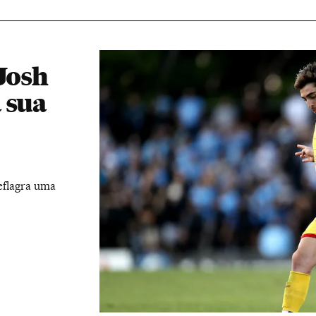
 Josh
 sua
eflagra uma