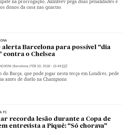
pate na prorrogação, Akinfeev pega duas penalidades e
 os donos da casa nas quartas
LONA
 alerta Barcelona para possível “dia
 contra o Chelsea
NCHONI
|
Barcelona
|
FEB 20, 2018 - 13:49
EST
o do Barça, que pode jogar nesta terça em Londres, pede
ia antes de duelo na Champions
A FC
r recorda lesão durante a Copa de
em entrevista a Piqué: “Só chorava”