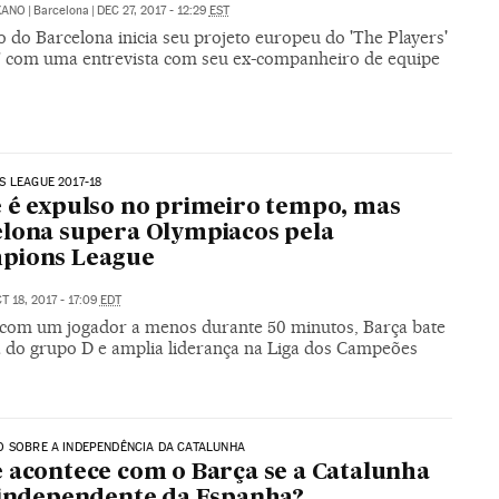
XANO
|
Barcelona
|
DEC 27, 2017 - 12:29
EST
 do Barcelona inicia seu projeto europeu do 'The Players'
’ com uma entrevista com seu ex-companheiro de equipe
 LEAGUE 2017-18
 é expulso no primeiro tempo, mas
lona supera Olympiacos pela
pions League
T 18, 2017 - 17:09
EDT
om um jogador a menos durante 50 minutos, Barça bate
a do grupo D e amplia liderança na Liga dos Campeões
 SOBRE A INDEPENDÊNCIA DA CATALUNHA
 acontece com o Barça se a Catalunha
 independente da Espanha?