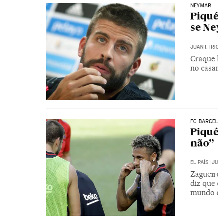
NEYMAR
Piqué
se Ne
JUAN I. IR
Craque 
no casa
FC BARCE
Piqué
não”
EL PAÍS
|
JU
Zagueiro
diz que 
mundo c