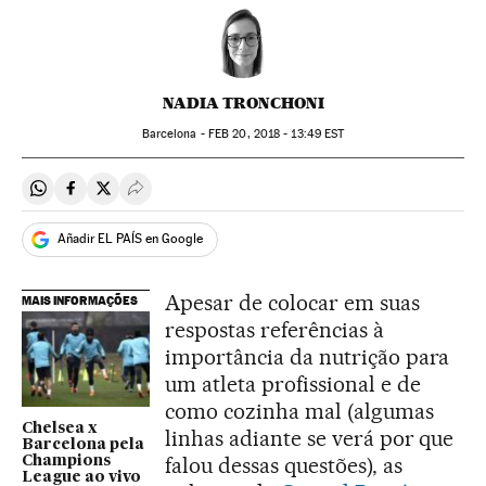
NADIA TRONCHONI
Barcelona -
FEB
20, 2018 - 13:49
EST
Compartir en Whatsapp
Compartir en Facebook
Compartir en Twitter
Desplegar Redes Sociales
Añadir EL PAÍS en Google
Apesar de colocar em suas
MAIS INFORMAÇÕES
respostas referências à
importância da nutrição para
um atleta profissional e de
como cozinha mal (algumas
Chelsea x
linhas adiante se verá por que
Barcelona pela
falou dessas questões), as
Champions
League ao vivo