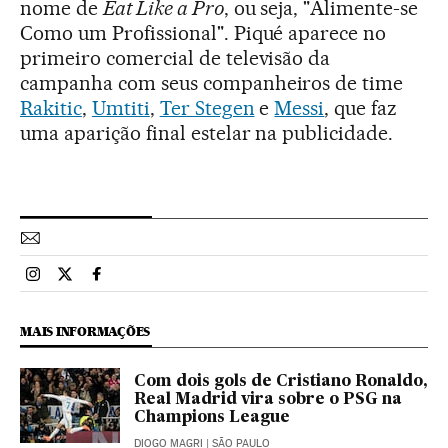
nome de
Eat Like a Pro
, ou seja, "Alimente-se
Como um Profissional". Piqué aparece no
primeiro comercial de televisão da
campanha com seus companheiros de time
Rakitic
,
Umtiti
,
Ter Stegen
e
Messi
, que faz
uma aparição final estelar na publicidade.
Esportes El País Brasil en Instagram
Esportes El País Brasil en Twitter
Esportes El País Brasil en Facebook
MAIS INFORMAÇÕES
Com dois gols de Cristiano Ronaldo,
Real Madrid vira sobre o PSG na
Champions League
DIOGO MAGRI
| SÃO PAULO