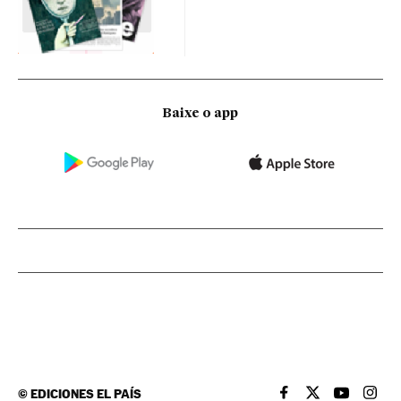
Baixe o app
©
EDICIONES EL PAÍS
EL PAÍS BRASIL EN
EL PAÍS BRASI
EL PAÍS B
EL PA