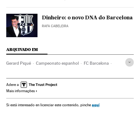
Dinheiro: o novo DNA do Barcelona
RAFA CABELEIRA
ARQUIVADO EM
Gerard Piqué
Campeonato espanhol
FC Barcelona
La Liga
Primeira divisão
Liga futebol
Times esportes
Organizações desportivas
Champions League 2017/2018
Adere a
Mais informações
Champions League
Futebol
Competições
Esportes
aquí
Si está interesado en licenciar este contenido, pinche