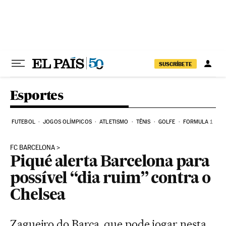
Pular para o conteúdo
SUSCRÍBETE
Esportes
FUTEBOL
JOGOS OLÍMPICOS
ATLETISMO
TÊNIS
GOLFE
FORMULA 1
FC BARCELONA
Piqué alerta Barcelona para
possível “dia ruim” contra o
Chelsea
Zagueiro do Barça, que pode jogar nesta