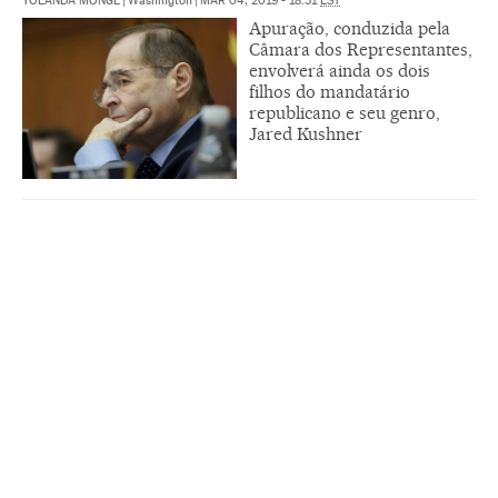
YOLANDA MONGE
|
Washington
|
MAR 04, 2019 - 18:31
EST
Apuração, conduzida pela
Câmara dos Representantes,
envolverá ainda os dois
filhos do mandatário
republicano e seu genro,
Jared Kushner