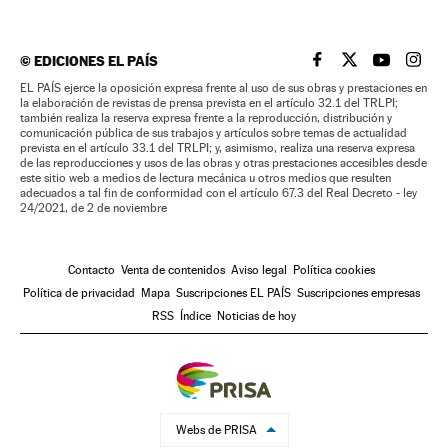
©
EDICIONES EL PAÍS
EL PAÍS BRASIL EN
EL PAÍS BRASI
EL PAÍS B
EL PA
EL PAÍS ejerce la oposición expresa frente al uso de sus obras y prestaciones en
la elaboración de revistas de prensa prevista en el artículo 32.1 del TRLPI;
también realiza la reserva expresa frente a la reproducción, distribución y
comunicación pública de sus trabajos y artículos sobre temas de actualidad
prevista en el artículo 33.1 del TRLPI; y, asimismo, realiza una reserva expresa
de las reproducciones y usos de las obras y otras prestaciones accesibles desde
este sitio web a medios de lectura mecánica u otros medios que resulten
adecuados a tal fin de conformidad con el artículo 67.3 del Real Decreto - ley
24/2021, de 2 de noviembre
Contacto
Venta de contenidos
Aviso legal
Política cookies
Política de privacidad
Mapa
Suscripciones EL PAÍS
Suscripciones empresas
RSS
Índice
Noticias de hoy
Webs de PRISA