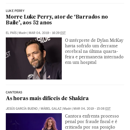
LUKE PERRY
Morre Luke Perry, ator de ‘Barrados no
Baile’, aos 52 anos
EL PAÍS
|
Madri
|
MAR 04, 2019 - 16:29
EST
O intérprete de Dylan McKay
havia sofrido um derrame
cerebral na última quarta-
feira e permanecia internado
em um hospital
CANTORAS
As horas mais difíceis de Shakira
JESÚS GARCÍA BUENO
/
MÁBEL GALAZ
|
Madri
|
MAR 04, 2019 - 15:08
EST
Cantora enfrenta processo
penal por fraude fiscal e é
criticada por sua posição