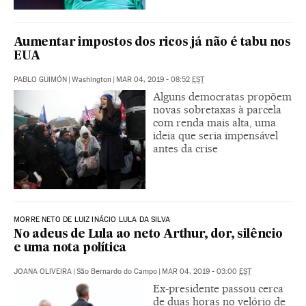
Aumentar impostos dos ricos já não é tabu nos
EUA
PABLO GUIMÓN
|
Washington
|
MAR 04, 2019 - 08:52
EST
Alguns democratas propõem
novas sobretaxas à parcela
com renda mais alta, uma
ideia que seria impensável
antes da crise
MORRE NETO DE LUIZ INÁCIO LULA DA SILVA
No adeus de Lula ao neto Arthur, dor, silêncio
e uma nota política
JOANA OLIVEIRA
|
São Bernardo do Campo
|
MAR 04, 2019 - 03:00
EST
Ex-presidente passou cerca
de duas horas no velório de