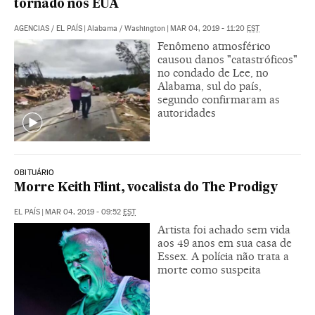
tornado nos EUA
AGENCIAS
/
EL PAÍS
|
Alabama / Washington
|
MAR 04, 2019 - 11:20
EST
Fenômeno atmosférico
causou danos "catastróficos"
no condado de Lee, no
Alabama, sul do país,
segundo confirmaram as
autoridades
OBITUÁRIO
Morre Keith Flint, vocalista do The Prodigy
EL PAÍS
|
MAR 04, 2019 - 09:52
EST
Artista foi achado sem vida
aos 49 anos em sua casa de
Essex. A polícia não trata a
morte como suspeita