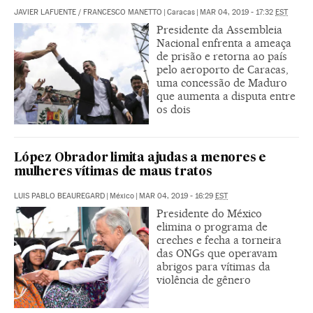
JAVIER LAFUENTE
/
FRANCESCO MANETTO
|
Caracas
|
MAR 04, 2019 - 17:32
EST
Presidente da Assembleia
Nacional enfrenta a ameaça
de prisão e retorna ao país
pelo aeroporto de Caracas,
uma concessão de Maduro
que aumenta a disputa entre
os dois
López Obrador limita ajudas a menores e
mulheres vítimas de maus tratos
LUIS PABLO BEAUREGARD
|
México
|
MAR 04, 2019 - 16:29
EST
Presidente do México
elimina o programa de
creches e fecha a torneira
das ONGs que operavam
abrigos para vítimas da
violência de gênero