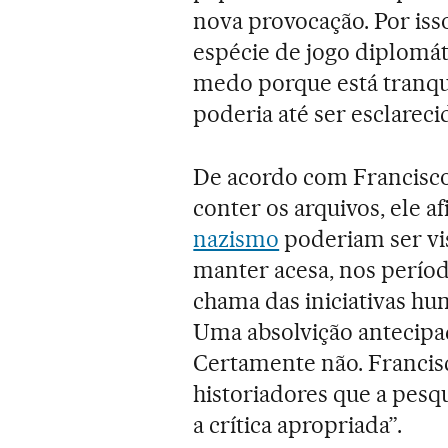
nova provocação. Por is
espécie de jogo diplomá
medo porque está tranqui
poderia até ser esclareci
De acordo com Francisco
conter os arquivos, ele a
nazismo
poderiam ser vis
manter acesa, nos períod
chama das iniciativas hum
Uma absolvição antecipa
Certamente não. Franci
historiadores que a pesq
a crítica apropriada”.