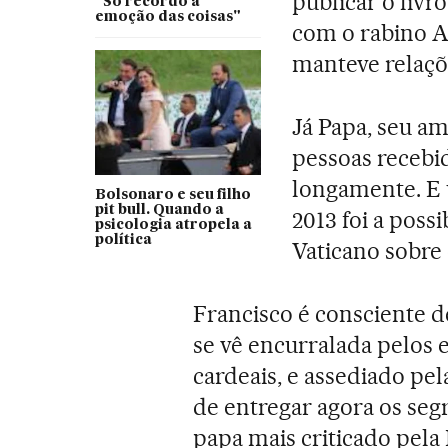
publicar o livro
"Só recordo a
emoção das coisas"
com o rabino 
manteve relaçõ
Já Papa, seu a
pessoas recebi
longamente. E 
Bolsonaro e seu filho
pit bull. Quando a
2013 foi a poss
psicologia atropela a
política
Vaticano sobre
Francisco é consciente 
se vê encurralada pelos 
cardeais, e assediado pe
de entregar agora os segr
papa mais criticado pela 