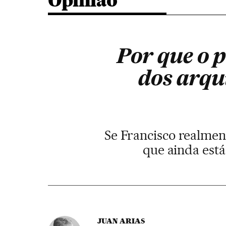
Opinião
Por que o 
dos arqu
Se Francisco realme
que ainda está
JUAN ARIAS