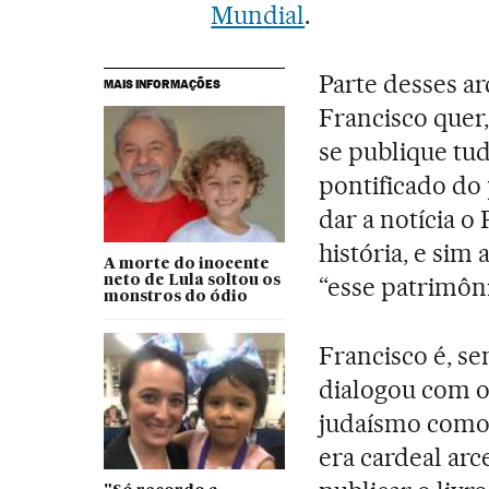
Mundial
.
Parte desses ar
MAIS INFORMAÇÕES
Francisco quer
se publique tud
pontificado do 
dar a notícia o
história, e sim
A morte do inocente
“esse patrimôn
neto de Lula soltou os
monstros do ódio
Francisco é, se
dialogou com o
judaísmo como 
era cardeal ar