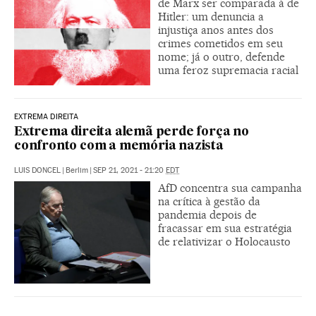
de Marx ser comparada à de
Hitler: um denuncia a
injustiça anos antes dos
crimes cometidos em seu
nome; já o outro, defende
uma feroz supremacia racial
EXTREMA DIREITA
Extrema direita alemã perde força no
confronto com a memória nazista
LUIS DONCEL
|
Berlim
|
SEP 21, 2021 - 21:20
EDT
AfD concentra sua campanha
na crítica à gestão da
pandemia depois de
fracassar em sua estratégia
de relativizar o Holocausto