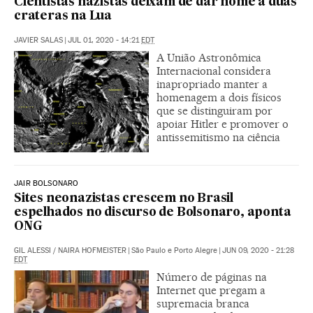
Cientistas nazistas deixam de dar nome a duas
crateras na Lua
JAVIER SALAS
|
JUL 01, 2020 - 14:21
EDT
A União Astronômica
Internacional considera
inapropriado manter a
homenagem a dois físicos
que se distinguiram por
apoiar Hitler e promover o
antissemitismo na ciência
JAIR BOLSONARO
Sites neonazistas crescem no Brasil
espelhados no discurso de Bolsonaro, aponta
ONG
GIL ALESSI
/
NAIRA HOFMEISTER
|
São Paulo e Porto Alegre
|
JUN 09, 2020 - 21:28
EDT
Número de páginas na
Internet que pregam a
supremacia branca