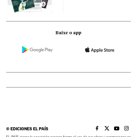
Baixe o app
©
EDICIONES EL PAÍS
EL PAÍS BRASIL EN
EL PAÍS BRASI
EL PAÍS B
EL PA