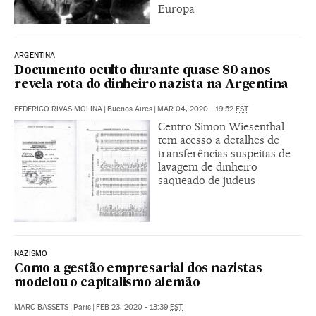
Europa
ARGENTINA
Documento oculto durante quase 80 anos
revela rota do dinheiro nazista na Argentina
FEDERICO RIVAS MOLINA
|
Buenos Aires
|
MAR 04, 2020 - 19:52
EST
Centro Simon Wiesenthal
tem acesso a detalhes de
transferências suspeitas de
lavagem de dinheiro
saqueado de judeus
NAZISMO
Como a gestão empresarial dos nazistas
modelou o capitalismo alemão
MARC BASSETS
|
Paris
|
FEB 23, 2020 - 13:39
EST