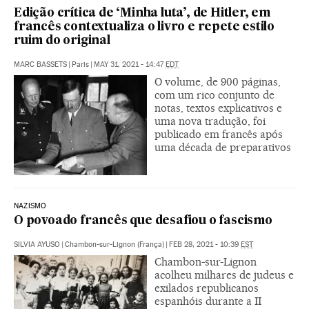
Edição crítica de ‘Minha luta’, de Hitler, em
francês contextualiza o livro e repete estilo
ruim do original
MARC BASSETS
|
Paris
|
MAY 31, 2021 - 14:47
EDT
O volume, de 900 páginas,
com um rico conjunto de
notas, textos explicativos e
uma nova tradução, foi
publicado em francês após
uma década de preparativos
NAZISMO
O povoado francês que desafiou o fascismo
SILVIA AYUSO
|
Chambon-sur-Lignon (França)
|
FEB 28, 2021 - 10:39
EST
Chambon-sur-Lignon
acolheu milhares de judeus e
exilados republicanos
espanhóis durante a II