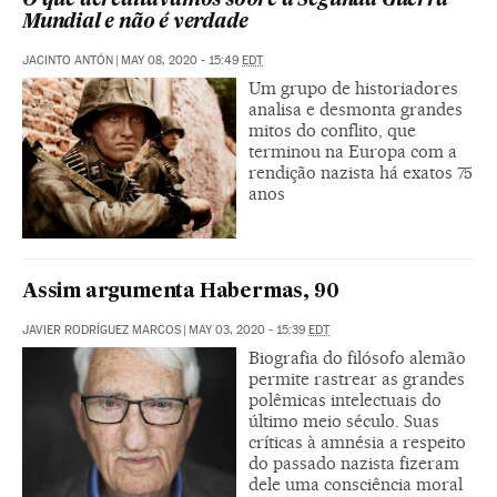
O que acreditávamos sobre a Segunda Guerra
Mundial e não é verdade
JACINTO ANTÓN
|
MAY 08, 2020 - 15:49
EDT
Um grupo de historiadores
analisa e desmonta grandes
mitos do conflito, que
terminou na Europa com a
rendição nazista há exatos 75
anos
Assim argumenta Habermas, 90
JAVIER RODRÍGUEZ MARCOS
|
MAY 03, 2020 - 15:39
EDT
Biografia do filósofo alemão
permite rastrear as grandes
polêmicas intelectuais do
último meio século. Suas
críticas à amnésia a respeito
do passado nazista fizeram
dele uma consciência moral