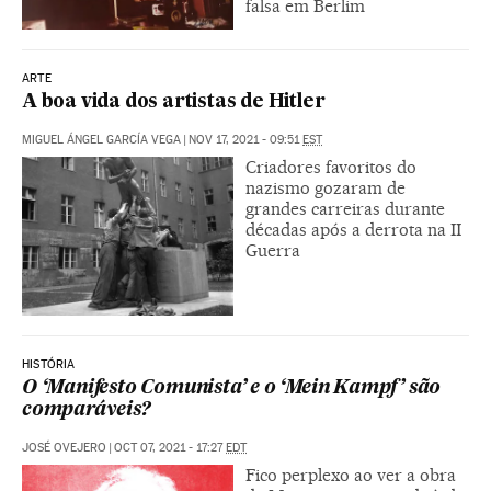
falsa em Berlim
ARTE
A boa vida dos artistas de Hitler
MIGUEL ÁNGEL GARCÍA VEGA
|
NOV 17, 2021 - 09:51
EST
Criadores favoritos do
nazismo gozaram de
grandes carreiras durante
décadas após a derrota na II
Guerra
HISTÓRIA
O ‘Manifesto Comunista’ e o ‘Mein Kampf’ são
comparáveis?
JOSÉ OVEJERO
|
OCT 07, 2021 - 17:27
EDT
Fico perplexo ao ver a obra