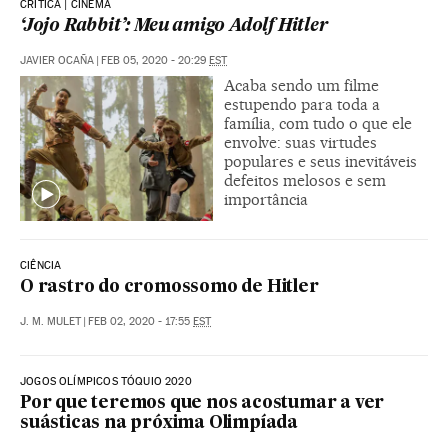
CRÍTICA | CINEMA
‘Jojo Rabbit’: Meu amigo Adolf Hitler
JAVIER OCAÑA
|
FEB 05, 2020 - 20:29
EST
Acaba sendo um filme
estupendo para toda a
família, com tudo o que ele
envolve: suas virtudes
populares e seus inevitáveis
defeitos melosos e sem
importância
CIÊNCIA
O rastro do cromossomo de Hitler
J. M. MULET
|
FEB 02, 2020 - 17:55
EST
JOGOS OLÍMPICOS TÓQUIO 2020
Por que teremos que nos acostumar a ver
suásticas na próxima Olimpíada