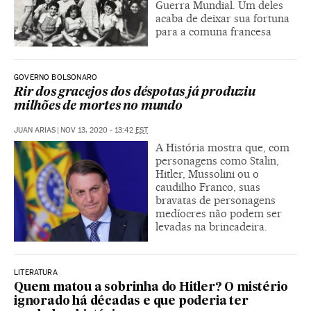
Guerra Mundial. Um deles
acaba de deixar sua fortuna
para a comuna francesa
GOVERNO BOLSONARO
Rir dos gracejos dos déspotas já produziu
milhões de mortes no mundo
JUAN ARIAS
|
NOV 13, 2020 - 13:42
EST
A História mostra que, com
personagens como Stalin,
Hitler, Mussolini ou o
caudilho Franco, suas
bravatas de personagens
medíocres não podem ser
levadas na brincadeira.
LITERATURA
Quem matou a sobrinha do Hitler? O mistério
ignorado há décadas e que poderia ter