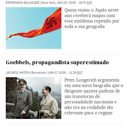
ESPERANZA BALAGUER
|
Nova York
|
JAN 23, 2020 - 19:37
EST
Quem visitar o Japão neste
ano receberá mapas com
esse emblema repetido por
toda a sua geografia
Goebbels, propagandista superestimado
JACINTO ANTÓN
|
Barcelona
|
JAN 17, 2020 - 11:29
EST
Peter Longerich argumenta
em uma nova biografia que o
dirigente nazista padecia de
um transtorno de
personalidade narcisista e
não era na realidade tão
relevante para o regime