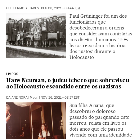
GUILLERMO ALTARES
|
DEC 08, 2021 - 09:44
EST
Paul Grüninger foi um dos
funcionários que
desobedeceram a ordens
que consideravam contrárias
aos direitos humanos. Três
livros recordam a história
dos ‘justos’ durante o
Holocausto
LIVROS
Hans Neuman, o judeu tcheco que sobreviveu
ao Holocausto escondido entre os nazistas
DAIANE NORA
|
Madri
|
NOV 26, 2021 - 08:27
EST
Sua filha Ariana, que
descobriu o doloroso
passado do pai quando este
morreu, relata em livro os
dois anos que ele passou
vivendo com uma identidade