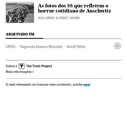
As fotos dos SS que refletem o
horror cotidiano de Auschwitz
GUILLERMO ALTARES
| MADRI
ARQUIVADO EM
URSS
Segunda Guerra Mundial
Adolf Hitler
Josef Stalin
Holocausto judeu
Guerra
Conflitos
História
História contemporânea
Invasion
Nazismo
Adere a
Mais informações
Alemanha
Antissemitismo
aquí
Si está interesado en licenciar este contenido, pinche