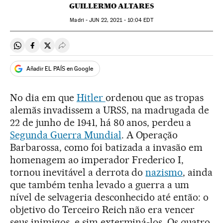
GUILLERMO ALTARES
Madri -
JUN
22, 2021 - 10:04
EDT
Compartir en Whatsapp
Compartir en Facebook
Compartir en Twitter
Desplegar Redes Sociales
Añadir EL PAÍS en Google
No dia em que
Hitler
ordenou que as tropas
alemãs invadissem a URSS, na madrugada de
22 de junho de 1941, há 80 anos, perdeu a
Segunda Guerra Mundial
. A Operação
Barbarossa, como foi batizada a invasão em
homenagem ao imperador Frederico I,
tornou inevitável a derrota do
nazismo
, ainda
que também tenha levado a guerra a um
nível de selvageria desconhecido até então: o
objetivo do Terceiro Reich não era vencer
seus inimigos, e sim exterminá-los. Os quatro