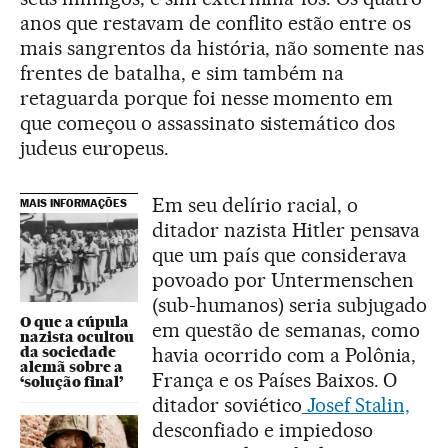
anos que restavam de conflito estão entre os
mais sangrentos da história, não somente nas
frentes de batalha, e sim também na
retaguarda porque foi nesse momento em
que começou o assassinato sistemático dos
judeus europeus.
Em seu delírio racial, o
MAIS INFORMAÇÕES
ditador nazista Hitler pensava
que um país que considerava
povoado por Untermenschen
(sub-humanos) seria subjugado
O que a cúpula
em questão de semanas, como
nazista ocultou
da sociedade
havia ocorrido com a Polônia,
alemã sobre a
França e os Países Baixos. O
‘solução final’
ditador soviético
Josef Stalin,
desconfiado e impiedoso