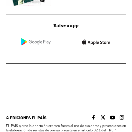
Baixe o app
©
EDICIONES EL PAÍS
EL PAÍS BRASIL EN
EL PAÍS BRASI
EL PAÍS B
EL PA
EL PAÍS ejerce la oposición expresa frente al uso de sus obras y prestaciones en
la elaboración de revistas de prensa prevista en el artículo 32.1 del TRLPI;