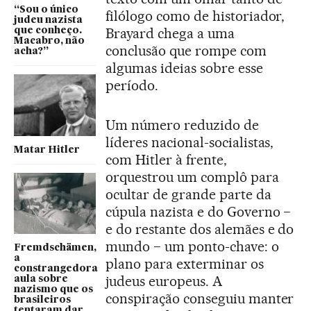
“Sou o único
filólogo como de historiador,
judeu nazista
Brayard chega a uma
que conheço.
Macabro, não
conclusão que rompe com
acha?”
algumas ideias sobre esse
período.
Um número reduzido de
líderes nacional-socialistas,
Matar Hitler
com Hitler à frente,
orquestrou um complô para
ocultar de grande parte da
cúpula nazista e do Governo −
e do restante dos alemães e do
mundo − um ponto-chave: o
Fremdschämen,
a
plano para exterminar os
constrangedora
judeus europeus. A
aula sobre
nazismo que os
conspiração conseguiu manter
brasileiros
tentaram dar