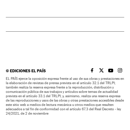
©
EDICIONES EL PAÍS
EL PAÍS BRASIL EN
EL PAÍS BRASI
EL PAÍS B
EL PA
EL PAÍS ejerce la oposición expresa frente al uso de sus obras y prestaciones en
la elaboración de revistas de prensa prevista en el artículo 32.1 del TRLPI;
también realiza la reserva expresa frente a la reproducción, distribución y
comunicación pública de sus trabajos y artículos sobre temas de actualidad
prevista en el artículo 33.1 del TRLPI; y, asimismo, realiza una reserva expresa
de las reproducciones y usos de las obras y otras prestaciones accesibles desde
este sitio web a medios de lectura mecánica u otros medios que resulten
adecuados a tal fin de conformidad con el artículo 67.3 del Real Decreto - ley
24/2021, de 2 de noviembre