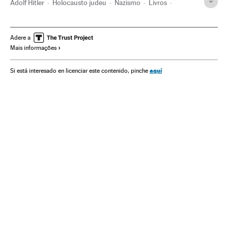
Adolf Hitler
Holocausto judeu
Nazismo
Livros
Ultradireita
Segunda Guerra Mundial
História contemporânea
Ideologias
História
Adere a
Mais informações
aquí
Si está interesado en licenciar este contenido, pinche