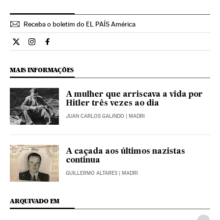
Receba o boletim do EL PAÍS América
Cultura El País Brasil en Twitter
Cultura El País Brasil en Instagram
Cultura El País Brasil en Facebook
MAIS INFORMAÇÕES
A mulher que arriscava a vida por
Hitler três vezes ao dia
JUAN CARLOS GALINDO
| MADRI
A caçada aos últimos nazistas
continua
GUILLERMO ALTARES
| MADRI
ARQUIVADO EM