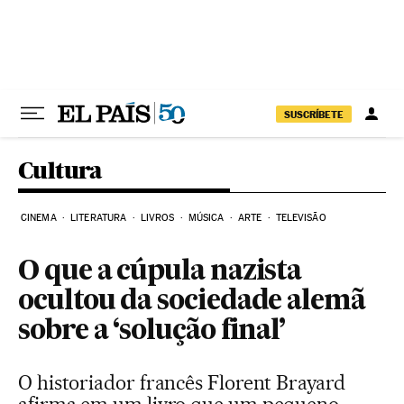
Pular para o conteúdo
SUSCRÍBETE
Cultura
CINEMA
LITERATURA
LIVROS
MÚSICA
ARTE
TELEVISÃO
O que a cúpula nazista
ocultou da sociedade alemã
sobre a ‘solução final’
O historiador francês Florent Brayard