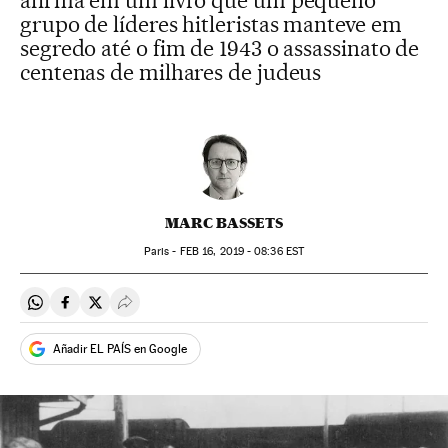
afirma em um livro que um pequeno
grupo de líderes hitleristas manteve em
segredo até o fim de 1943 o assassinato de
centenas de milhares de judeus
MARC BASSETS
Paris -
FEB
16, 2019 - 08:36
EST
Compartir en Whatsapp
Compartir en Facebook
Compartir en Twitter
Desplegar Redes Sociales
Añadir EL PAÍS en Google