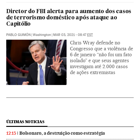
Diretor do FBI alerta para aumento dos casos
de terrorismo doméstico após ataque ao
Capitólio
PABLO GUIMÓN
|
Washington
|
MAR 03, 2021 - 08:47
EST
Chris Wray defende no
Congresso que a violência de
6 de janeiro “não foi um fato
isolado” e que seus agentes
investigam até 2.000 casos
de ações extremistas
ÚLTIMAS NOTICIAS
Bolsonaro, a destruição como estratégia
12:15