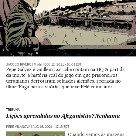
JACOBO RIVERO
|
Madri
|
DEC 12, 2021 - 10:01
EST
Pepe Gálvez e Guillem Escriche contam na HQ ‘A partida
da morte’ a história real do jogo em que prisioneiros
ucranianos derrotaram soldados alemães, recriada no
filme ‘Fuga para a vitória’, que teve Pelé como ator
TRIBUNA
Lições aprendidas no Afeganistão? Nenhuma
PERE VILANOVA
|
AUG 16, 2021 - 17:16
EDT
Quando vemos as imagens