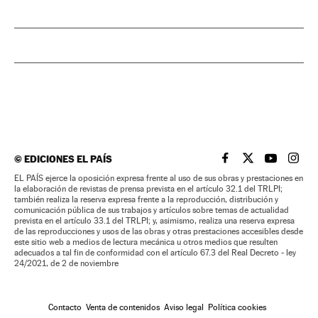
©
EDICIONES EL PAÍS
EL PAÍS BRASIL EN
EL PAÍS BRASI
EL PAÍS B
EL PA
EL PAÍS ejerce la oposición expresa frente al uso de sus obras y prestaciones en
la elaboración de revistas de prensa prevista en el artículo 32.1 del TRLPI;
también realiza la reserva expresa frente a la reproducción, distribución y
comunicación pública de sus trabajos y artículos sobre temas de actualidad
prevista en el artículo 33.1 del TRLPI; y, asimismo, realiza una reserva expresa
de las reproducciones y usos de las obras y otras prestaciones accesibles desde
este sitio web a medios de lectura mecánica u otros medios que resulten
adecuados a tal fin de conformidad con el artículo 67.3 del Real Decreto - ley
24/2021, de 2 de noviembre
Contacto
Venta de contenidos
Aviso legal
Política cookies