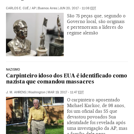
CARLOS E. CUÉ
/
AP
|
Buenos Aires
|
JUN 20, 2017 - 11:08
EDT
São 75 peças que, segundo o
Governo local, são originais
e pertenceram a líderes do
regime alemão
NAZISMO
Carpinteiro idoso dos EUA é identificado como
nazista que comandou massacres
J. M. AHRENS
|
Washington
|
MAR 19, 2017 - 11:47
EDT
O carpinteiro aposentado
Michael Karkoc, de 98 anos,
foi um oficial das SS que
devastou povoados Sua
identidade foi revelada após
uma investigação da AP, mas
a família dele nega