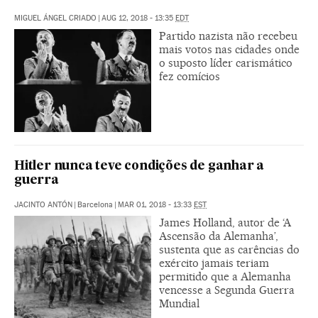
MIGUEL ÁNGEL CRIADO
|
AUG 12, 2018 - 13:35
EDT
Partido nazista não recebeu
mais votos nas cidades onde
o suposto líder carismático
fez comícios
Hitler nunca teve condições de ganhar a
guerra
JACINTO ANTÓN
|
Barcelona
|
MAR 01, 2018 - 13:33
EST
James Holland, autor de ‘A
Ascensão da Alemanha’,
sustenta que as carências do
exército jamais teriam
permitido que a Alemanha
vencesse a Segunda Guerra
Mundial