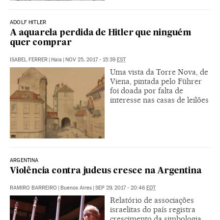
ADOLF HITLER
A aquarela perdida de Hitler que ninguém
quer comprar
ISABEL FERRER
|
Haia
|
NOV 25, 2017 - 15:39
EST
Uma vista da Torre Nova, de
Viena, pintada pelo Führer
foi doada por falta de
interesse nas casas de leilões
ARGENTINA
Violência contra judeus cresce na Argentina
RAMIRO BARREIRO
|
Buenos Aires
|
SEP 29, 2017 - 20:46
EDT
Relatório de associações
israelitas do país registra
crescimento da simbologia