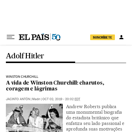
Pular para o conteúdo
SUSCRÍBETE
Adolf Hitler
WINSTON CHURCHILL
A vida de Winston Churchill: charutos,
coragem e lágrimas
JACINTO ANTÓN
|
Madri
|
OCT 02, 2019 - 20:02
EDT
Andrew Roberts publica
uma monumental biografia
do estadista britânico que
enfatiza seu lado passional e
aprofunda suas motivações