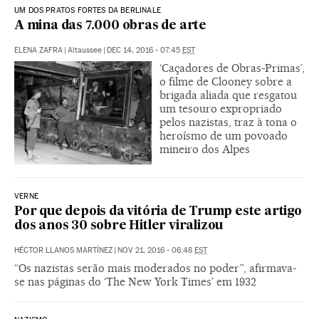
UM DOS PRATOS FORTES DA BERLINALE
A mina das 7.000 obras de arte
ELENA ZAFRA
|
Altaussee
|
DEC 14, 2016 - 07:45
EST
‘Caçadores de Obras-Primas’,
o filme de Clooney sobre a
brigada aliada que resgatou
um tesouro expropriado
pelos nazistas, traz à tona o
heroísmo de um povoado
mineiro dos Alpes
VERNE
Por que depois da vitória de Trump este artigo
dos anos 30 sobre Hitler viralizou
HÉCTOR LLANOS MARTÍNEZ
|
NOV 21, 2016 - 06:48
EST
“Os nazistas serão mais moderados no poder”, afirmava-
se nas páginas do ‘The New York Times’ em 1932