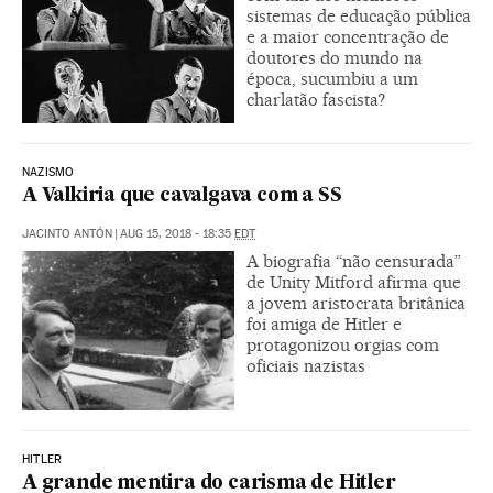
sistemas de educação pública
e a maior concentração de
doutores do mundo na
época, sucumbiu a um
charlatão fascista?
NAZISMO
A Valkiria que cavalgava com a SS
JACINTO ANTÓN
|
AUG 15, 2018 - 18:35
EDT
A biografia “não censurada”
de Unity Mitford afirma que
a jovem aristocrata britânica
foi amiga de Hitler e
protagonizou orgias com
oficiais nazistas
HITLER
A grande mentira do carisma de Hitler