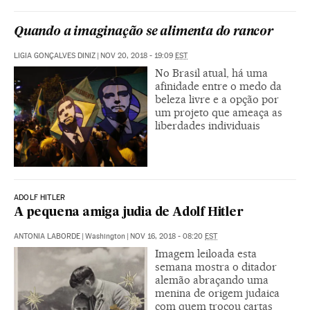
Quando a imaginação se alimenta do rancor
LIGIA GONÇALVES DINIZ
|
NOV 20, 2018 - 19:09
EST
No Brasil atual, há uma
afinidade entre o medo da
beleza livre e a opção por
um projeto que ameaça as
liberdades individuais
ADOLF HITLER
A pequena amiga judia de Adolf Hitler
ANTONIA LABORDE
|
Washington
|
NOV 16, 2018 - 08:20
EST
Imagem leiloada esta
semana mostra o ditador
alemão abraçando uma
menina de origem judaica
com quem trocou cartas