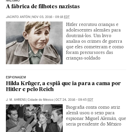
NAZISMO
A fábrica de filhotes nazistas
JACINTO ANTÓN
|
NOV 03, 2016 - 09:18
EDT
Hitler recrutou crianças e
adolescentes alemães para
doutriná-los. Um livro
analisa os crimes de guerra
que eles cometeram e como
foram precursores das
crianças-soldado
ESPIONAGEM
Hilda Krüger, a espiã que ia para a cama por
Hitler e pelo Reich
J. M. AHRENS
|
Cidade do México
|
OCT 24, 2016 - 09:45
EDT
Biografia conta como atriz
alemã usou o sexo para
espionar Miguel Alemán, que
seria presidente do México