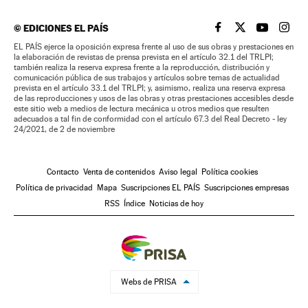
©
EDICIONES EL PAÍS
EL PAÍS BRASIL EN
EL PAÍS BRASI
EL PAÍS B
EL PA
EL PAÍS ejerce la oposición expresa frente al uso de sus obras y prestaciones en
la elaboración de revistas de prensa prevista en el artículo 32.1 del TRLPI;
también realiza la reserva expresa frente a la reproducción, distribución y
comunicación pública de sus trabajos y artículos sobre temas de actualidad
prevista en el artículo 33.1 del TRLPI; y, asimismo, realiza una reserva expresa
de las reproducciones y usos de las obras y otras prestaciones accesibles desde
este sitio web a medios de lectura mecánica u otros medios que resulten
adecuados a tal fin de conformidad con el artículo 67.3 del Real Decreto - ley
24/2021, de 2 de noviembre
Contacto
Venta de contenidos
Aviso legal
Política cookies
Política de privacidad
Mapa
Suscripciones EL PAÍS
Suscripciones empresas
RSS
Índice
Noticias de hoy
Webs de PRISA