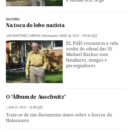
NAZISMO
Na toca do lobo nazista
JAN MARTÍNEZ AHRENS
|
Mineápolis
|
MAR 19, 2017 - 09:30
EDT
EL PAÍS reconstrói a vida
oculta do oficial das SS
Michael Karkoc com
familiares, amigos e
perseguidores
O ‘Álbum de Auschwitz’
|
JAN 27, 2017 - 11:56
EST
Trata-se de um documento único sobre o horror do
Holocausto