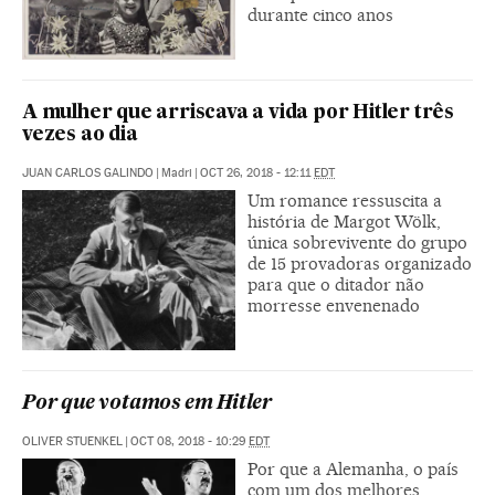
durante cinco anos
A mulher que arriscava a vida por Hitler três
vezes ao dia
JUAN CARLOS GALINDO
|
Madri
|
OCT 26, 2018 - 12:11
EDT
Um romance ressuscita a
história de Margot Wölk,
única sobrevivente do grupo
de 15 provadoras organizado
para que o ditador não
morresse envenenado
Por que votamos em Hitler
OLIVER STUENKEL
|
OCT 08, 2018 - 10:29
EDT
Por que a Alemanha, o país
com um dos melhores