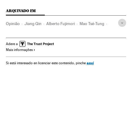
ARQUIVADO EM
Opinião
Jiang Qin
Alberto Fujimori
Mao Tsé-Tung
Adolf Hitler
Fujimorismo
Peru
Ideologias
América do Sul
América Latina
América
Política
Adere a
Mais informações
aquí
Si está interesado en licenciar este contenido, pinche