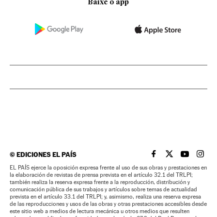
Baixe o app
©
EDICIONES EL PAÍS
EL PAÍS BRASIL EN
EL PAÍS BRASI
EL PAÍS B
EL PA
EL PAÍS ejerce la oposición expresa frente al uso de sus obras y prestaciones en
la elaboración de revistas de prensa prevista en el artículo 32.1 del TRLPI;
también realiza la reserva expresa frente a la reproducción, distribución y
comunicación pública de sus trabajos y artículos sobre temas de actualidad
prevista en el artículo 33.1 del TRLPI; y, asimismo, realiza una reserva expresa
de las reproducciones y usos de las obras y otras prestaciones accesibles desde
este sitio web a medios de lectura mecánica u otros medios que resulten