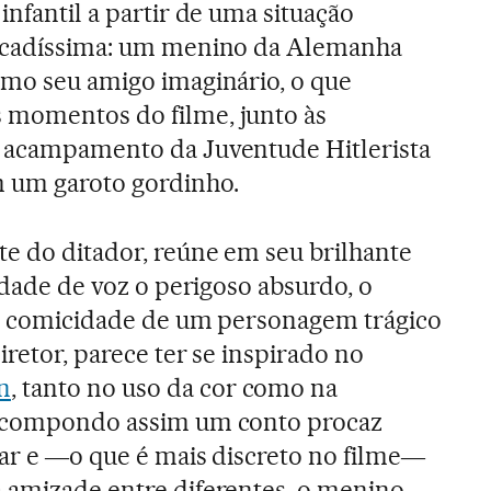
 infantil a partir de uma situação
iscadíssima: um menino da Alemanha
omo seu amigo imaginário, o que
 momentos do filme, junto às
o acampamento da Juventude Hitlerista
m um garoto gordinho.
te do ditador, reúne em seu brilhante
lidade de voz o perigoso absurdo, o
el comicidade de um personagem trágico
iretor, parece ter se inspirado no
n
, tanto no uso da cor como na
, compondo assim um conto procaz
tar e ―o que é mais discreto no filme―
 amizade entre diferentes, o menino