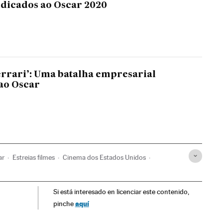
ndicados ao Oscar 2020
Ferrari’: Uma batalha empresarial
ao Oscar
ar
Estreias filmes
Cinema dos Estados Unidos
ma
Taika Waititi
Si está interesado en licenciar este contenido,
aquí
pinche