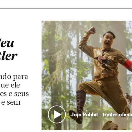
Meu
ler
ndo para
que ele
es e seus
s e sem
Jojo Rabbit - trailer oficia