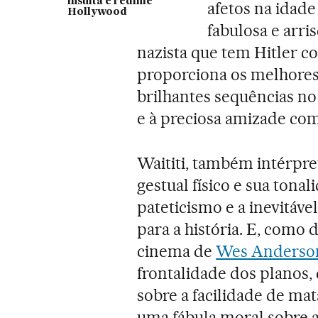
insulta e redime
afetos na idade
Hollywood
fabulosa e arr
nazista que tem Hitler c
proporciona os melhores
brilhantes sequências n
e à preciosa amizade co
Waititi, também intérpre
gestual físico e sua tona
pateticismo e a inevitáv
para a história. E, como d
cinema de
Wes Anderso
frontalidade dos planos
sobre a facilidade de ma
uma fábula moral sobre a