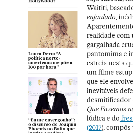
Hollywood?
Waititi, basea
enjaulado
, inéd
Aparentemente 
realidade com
gargalhada cru
pantomima e i
Laura Dern: “A
política norte-
estreia nesta qu
americana me põe a
100 por hora”
um filme estup
que ele envolve
inevitáveis def
desmitificador
Que Fazemos n
lúdica e do
fres
“Eu me envergonho”:
o discurso de Joaquin
(2017
), compôs 
Phoenix no Bafta que