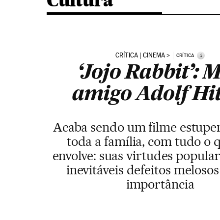
Cultura
CRÍTICA | CINEMA
i
CRÍTICA
‘Jojo Rabbit’: 
amigo Adolf Hit
Acaba sendo um filme estupe
toda a família, com tudo o 
envolve: suas virtudes popular
inevitáveis defeitos meloso
importância