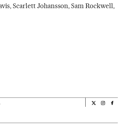
vis, Scarlett Johansson, Sam Rockwell,
a
Cultura El País Bra
Cultura El Pa
Cultura 