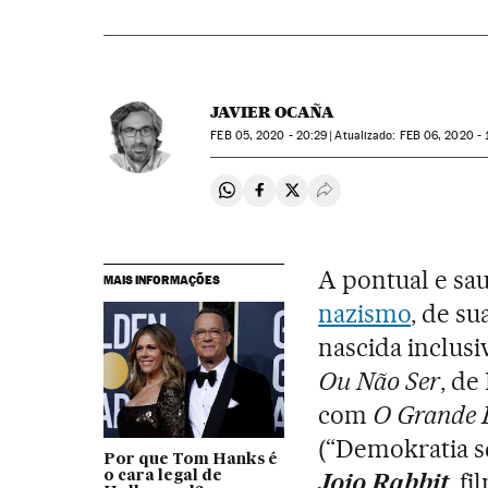
JAVIER OCAÑA
FEB
05, 2020 - 20:29
atualizado:
FEB
06, 2020 - 
Compartir en Whatsapp
Compartir en Facebook
Compartir en Twitter
Desplegar Redes Soci
A pontual e sa
MAIS INFORMAÇÕES
nazismo
, de su
nascida inclus
Ou Não Ser
, de
com
O Grande 
(“Demokratia s
Por que Tom Hanks é
Jojo Rabbit
, f
o cara legal de