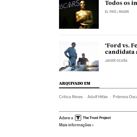
Todos os i
EL PAÍS
| MADRI
‘Ford vs. 
candidata 
JAVIER OCAÑA
ARQUIVADO EM
Crítica filmes
Adolf Hitler
Prêmios Osc
Prêmios cinema
Crítica
Filmes
Cine
Adere a
Mais informações