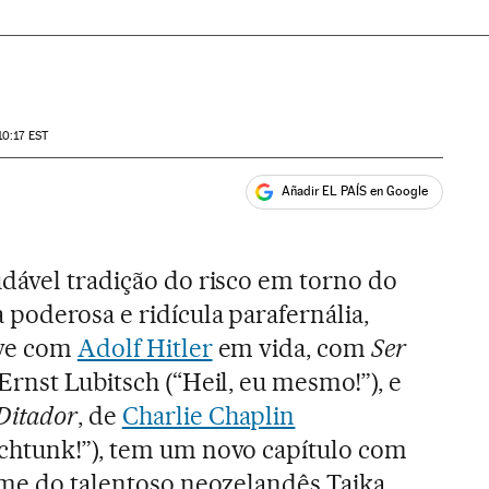
10:17
EST
Añadir EL PAÍS en Google
ales
udável tradição do risco em torno do
a poderosa e ridícula parafernália,
ive com
Adolf Hitler
em vida, com
Ser
 Ernst Lubitsch (“Heil, eu mesmo!”), e
Ditador
, de
Charlie Chaplin
chtunk!”), tem um novo capítulo com
ilme do talentoso neozelandês Taika