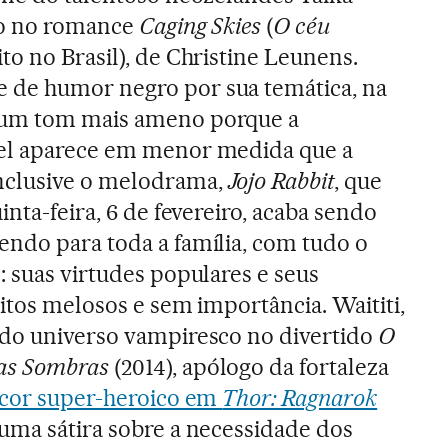
do no romance
Caging Skies
(
O céu
ito no Brasil), de Christine Leunens.
de humor negro por sua temática, na
 um tom mais ameno porque a
el aparece em menor medida que a
nclusive o melodrama,
Jojo Rabbit
, que
inta-feira, 6 de fevereiro, acaba sendo
endo para toda a família, com tudo o
: suas virtudes populares e seus
eitos melosos e sem importância. Waititi,
 do universo vampiresco no divertido
O
as Sombras
(2014), apólogo da fortaleza
cor super-heroico em
Thor: Ragnarok
uma sátira sobre a necessidade dos