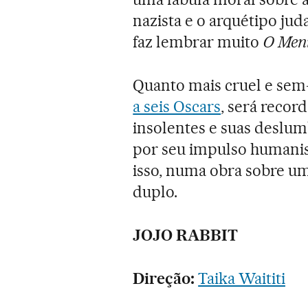
nazista e o arquétipo jud
faz lembrar muito
O Meni
Quanto mais cruel e se
a seis Oscars
, será reco
insolentes e suas deslu
por seu impulso humanis
isso, numa obra sobre u
duplo.
JOJO RABBIT
Direção:
Taika Waititi