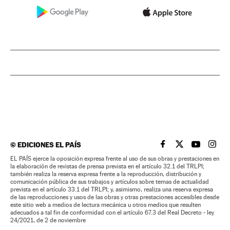
©
EDICIONES EL PAÍS
EL PAÍS BRASIL EN
EL PAÍS BRASI
EL PAÍS B
EL PA
EL PAÍS ejerce la oposición expresa frente al uso de sus obras y prestaciones en
la elaboración de revistas de prensa prevista en el artículo 32.1 del TRLPI;
también realiza la reserva expresa frente a la reproducción, distribución y
comunicación pública de sus trabajos y artículos sobre temas de actualidad
prevista en el artículo 33.1 del TRLPI; y, asimismo, realiza una reserva expresa
de las reproducciones y usos de las obras y otras prestaciones accesibles desde
este sitio web a medios de lectura mecánica u otros medios que resulten
adecuados a tal fin de conformidad con el artículo 67.3 del Real Decreto - ley
24/2021, de 2 de noviembre