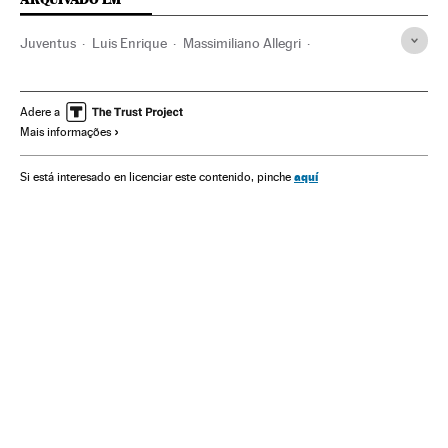
Juventus
Luis Enrique
Massimiliano Allegri
Gerard Piqué
FC Barcelona
Real Madrid
Times esportes
Champions League 2016/2017
Adere a
Mais informações
Champions League
Futebol
Competições
Esportes
aquí
Si está interesado en licenciar este contenido, pinche