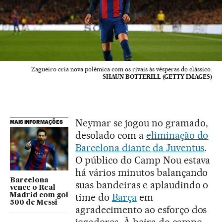
Zagueiro cria nova polêmica com os rivais às vésperas do clássico.
SHAUN BOTTERILL (GETTY IMAGES)
Neymar se jogou no gramado,
MAIS INFORMAÇÕES
desolado com a
eliminação do
Barcelona diante da Juventus
.
O público do Camp Nou estava
há vários minutos balançando
Barcelona
suas bandeiras e aplaudindo o
vence o Real
time do
Barça
em
Madrid com gol
500 de Messi
agradecimento ao esforço dos
jogadores. À beira do campo,