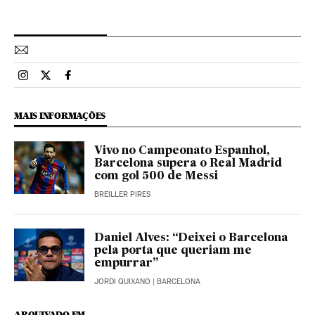
Esportes El País Brasil en Instagram
Esportes El País Brasil en Twitter
Esportes El País Brasil en Facebook
MAIS INFORMAÇÕES
Vivo no Campeonato Espanhol,
Barcelona supera o Real Madrid
com gol 500 de Messi
BREILLER PIRES
Daniel Alves: “Deixei o Barcelona
pela porta que queriam me
empurrar”
JORDI QUIXANO
| BARCELONA
ARQUIVADO EM