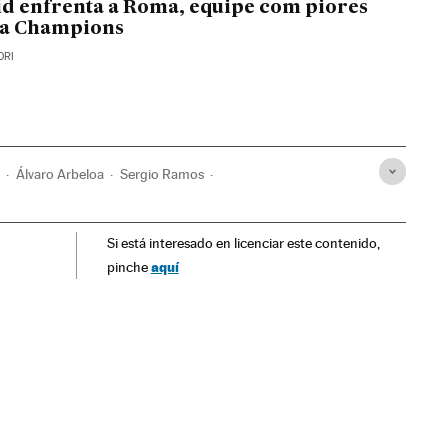
d enfrenta a Roma, equipe com piores
a Champions
DRI
é
Álvaro Arbeloa
Sergio Ramos
hola
Real Madrid
FC Barcelona
Seleções esportivas
Si está interesado en licenciar este contenido,
aquí
pinche