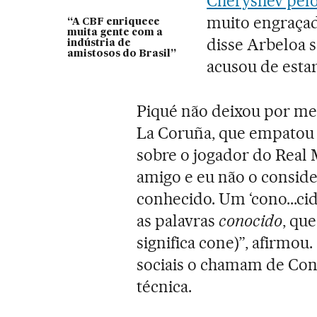
Cheryshev pel
muito engraçad
“A CBF enriquece
muita gente com a
disse Arbeloa s
indústria de
amistosos do Brasil”
acusou de esta
Piqué não deixou por men
La Coruña, que empatou
sobre o jogador do Real
amigo e eu não o consid
conhecido. Um ‘cono...ci
as palavras
conocido
, que
significa cone)”, afirmou
sociais o chamam de Cone
técnica.