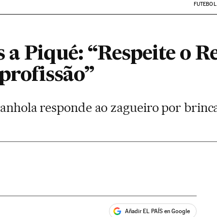
FUTEBOL
 a Piqué: “Respeite o R
 profissão”
panhola responde ao zagueiro por brinca
Añadir EL PAÍS en Google
ales