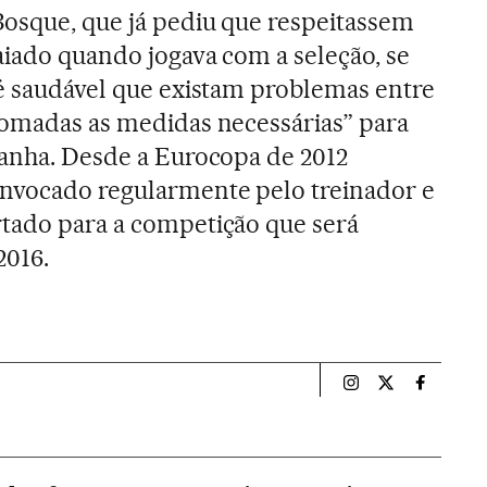
Bosque, que já pediu que respeitassem
aiado quando jogava com a seleção, se
 é saudável que existam problemas entre
tomadas as medidas necessárias” para
panha. Desde a Eurocopa de 2012
onvocado regularmente pelo treinador e
rtado para a competição que será
2016.
Esportes El País B
Esportes El Pa
Esportes