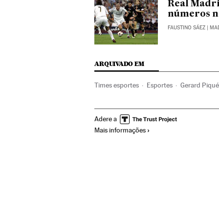
Real Madri
números n
FAUSTINO SÁEZ
| MA
ARQUIVADO EM
Times esportes
Esportes
Gerard Piqu
Seleção Futebol Espanha
Seleção Espan
Adere a
Futebol
Mais informações