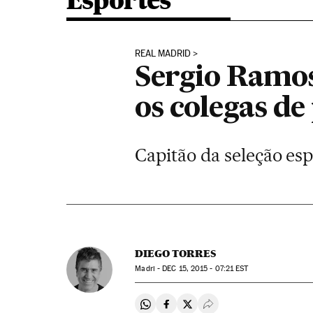
Esportes
REAL MADRID
Sergio Ramos
os colegas de
Capitão da seleção es
DIEGO TORRES
Madri -
DEC
15, 2015 - 07:21
EST
Compartir en Whatsapp
Compartir en Facebook
Compartir en Twitter
Desplegar Redes Soci