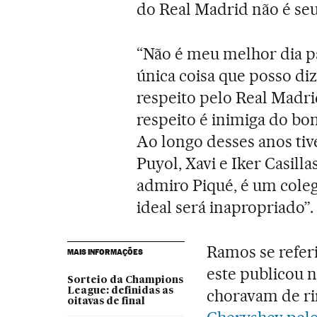
do Real Madrid não é se
“Não é meu melhor dia par
única coisa que posso di
respeito pelo Real Madrid
respeito é inimiga do bo
Ao longo desses anos t
Puyol, Xavi e Iker Casill
admiro Piqué, é um colega
ideal será inapropriado”.
Ramos se refer
MAIS INFORMAÇÕES
este publicou 
Sorteio da Champions
League: definidas as
choravam de ri
oitavas de final