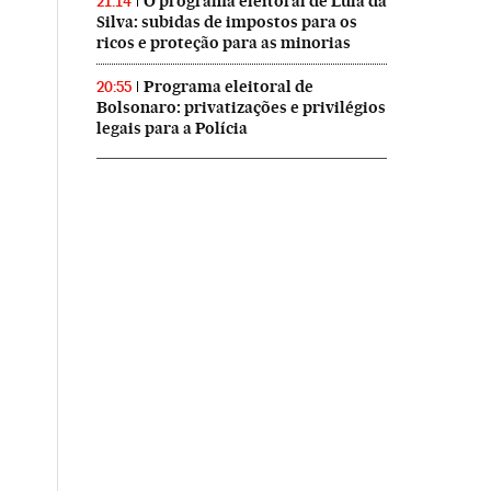
O programa eleitoral de Lula da
21:14
Silva: subidas de impostos para os
ricos e proteção para as minorias
Programa eleitoral de
20:55
Bolsonaro: privatizações e privilégios
legais para a Polícia