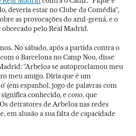
o Real Madrid
contra o Cádiz. “Piqué é
o, deveria estar no Clube da Comédia”,
obre as provocações do azul-grená, e o
r obcecado pelo Real Madrid.
os. No sábado, após a partida contra o
 com o Barcelona no Camp Nou, disse
 Madrid: “Arbeloa se autoproclamou meu
ero meu amigo. Diria que é um
do’ (em espanhol, jogo de palavras com
 significa conhecido, e
cono
, que
. Os detratores de Arbeloa nas redes
, em alusão a sua falta de capacidade