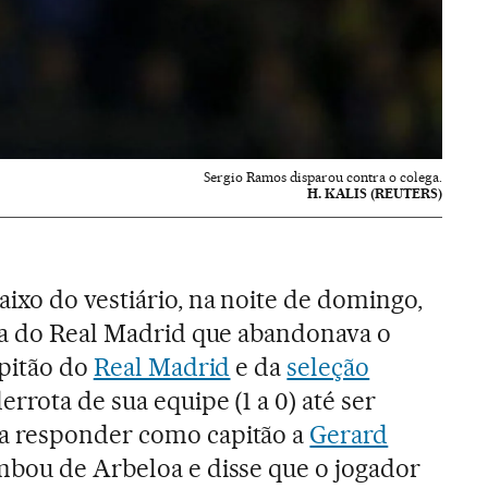
Sergio Ramos disparou contra o colega.
H. KALIS (REUTERS)
aixo do vestiário, na noite de domingo,
va do Real Madrid que abandonava o
apitão do
Real Madrid
e da
seleção
errota de sua equipe (1 a 0) até ser
a responder como capitão a
Gerard
mbou de Arbeloa e disse que o jogador