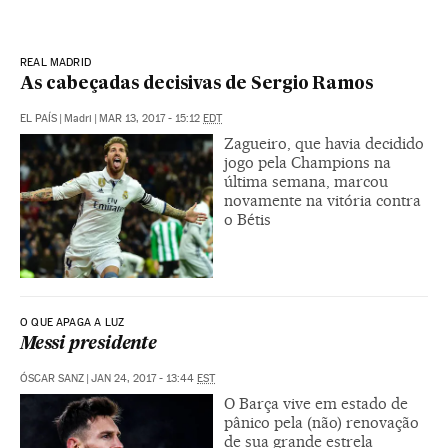
REAL MADRID
As cabeçadas decisivas de Sergio Ramos
EL PAÍS
|
Madri
|
MAR 13, 2017 - 15:12
EDT
Zagueiro, que havia decidido
jogo pela Champions na
última semana, marcou
novamente na vitória contra
o Bétis
O QUE APAGA A LUZ
Messi presidente
ÓSCAR SANZ
|
JAN 24, 2017 - 13:44
EST
O Barça vive em estado de
pânico pela (não) renovação
de sua grande estrela