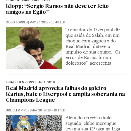
FINAL DA CHAMPIONS LEAGUE
Klopp: “Sergio Ramos não deve ter feito
amigos no Egito”
DIEGO TORRES
|
MAY 27, 2018 - 13:48
EDT
Treinador do Liverpool diz
que saída de Salah, em um
choque com zagueiro do
Real Madrid, deteve o
impulso de sua equipe. “Os
erros de Karius foram
dolorosos”, acrescenta
FINAL CHAMPIONS LEAGUE 2018
Real Madrid aproveita falhas do goleiro
Karius, bate o Liverpool e amplia soberania na
Champions League
BREILLER PIRES
|
MAY 26, 2018 - 18:17
EDT
Além do terceiro título
seguido, clube merengue
levanta sua 13ª taça na Liga