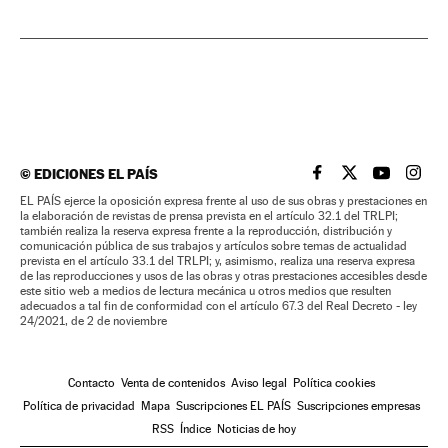
©
EDICIONES EL PAÍS
EL PAÍS BRASIL EN
EL PAÍS BRASI
EL PAÍS B
EL PA
EL PAÍS ejerce la oposición expresa frente al uso de sus obras y prestaciones en
la elaboración de revistas de prensa prevista en el artículo 32.1 del TRLPI;
también realiza la reserva expresa frente a la reproducción, distribución y
comunicación pública de sus trabajos y artículos sobre temas de actualidad
prevista en el artículo 33.1 del TRLPI; y, asimismo, realiza una reserva expresa
de las reproducciones y usos de las obras y otras prestaciones accesibles desde
este sitio web a medios de lectura mecánica u otros medios que resulten
adecuados a tal fin de conformidad con el artículo 67.3 del Real Decreto - ley
24/2021, de 2 de noviembre
Contacto
Venta de contenidos
Aviso legal
Política cookies
Política de privacidad
Mapa
Suscripciones EL PAÍS
Suscripciones empresas
RSS
Índice
Noticias de hoy