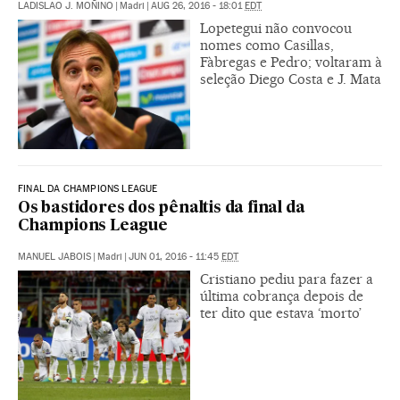
LADISLAO J. MOÑINO
|
Madri
|
AUG 26, 2016 - 18:01
EDT
Lopetegui não convocou
nomes como Casillas,
Fàbregas e Pedro; voltaram à
seleção Diego Costa e J. Mata
FINAL DA CHAMPIONS LEAGUE
Os bastidores dos pênaltis da final da
Champions League
MANUEL JABOIS
|
Madri
|
JUN 01, 2016 - 11:45
EDT
Cristiano pediu para fazer a
última cobrança depois de
ter dito que estava ‘morto’