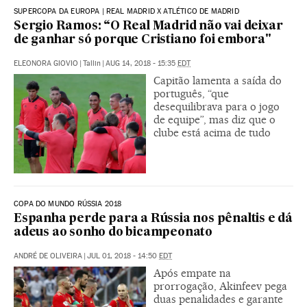
SUPERCOPA DA EUROPA | REAL MADRID X ATLÉTICO DE MADRID
Sergio Ramos: “O Real Madrid não vai deixar
de ganhar só porque Cristiano foi embora"
ELEONORA GIOVIO
|
Tallin
|
AUG 14, 2018 - 15:35
EDT
Capitão lamenta a saída do
português, “que
desequilibrava para o jogo
de equipe”, mas diz que o
clube está acima de tudo
COPA DO MUNDO RÚSSIA 2018
Espanha perde para a Rússia nos pênaltis e dá
adeus ao sonho do bicampeonato
ANDRÉ DE OLIVEIRA
|
JUL 01, 2018 - 14:50
EDT
Após empate na
prorrogação, Akinfeev pega
duas penalidades e garante