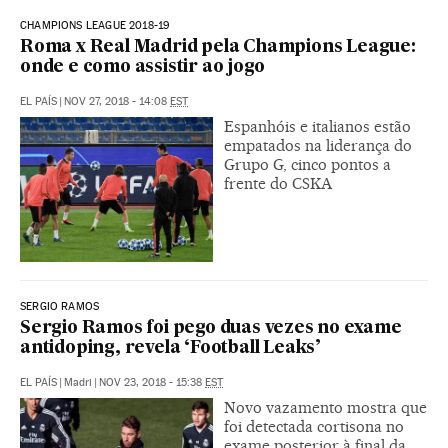
CHAMPIONS LEAGUE 2018-19
Roma x Real Madrid pela Champions League:
onde e como assistir ao jogo
EL PAÍS
|
NOV 27, 2018 - 14:08
EST
Espanhóis e italianos estão
empatados na liderança do
Grupo G, cinco pontos a
frente do CSKA
SERGIO RAMOS
Sergio Ramos foi pego duas vezes no exame
antidoping, revela ‘Football Leaks’
EL PAÍS
|
Madri
|
NOV 23, 2018 - 15:38
EST
Novo vazamento mostra que
foi detectada cortisona no
exame posterior à final da