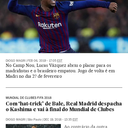
DIOGO MAGRI
|
FEB 06, 2019 - 17:05
EST
No Camp Nou, Lucas Vázquez abriu o placar para os
madridistas e o brasileiro empatou. Jogo de volta é em
Madri no dia 27 de fevereiro
MUNDIAL DE CLUBES FIFA 2018
Com ‘hat-trick’ de Bale, Real Madrid despacha
o Kashima e vai à final do Mundial de Clubes
DIOGO MAGRI
|
São Paulo
|
DEC 19, 2018 - 13:35
EST
Ao contrário da outra