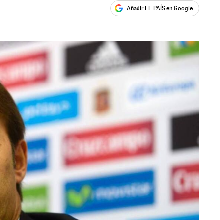
Añadir EL PAÍS en Google
ales