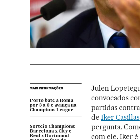
Julen Lopetegui
MAIS INFORMAÇÕES
convocados co
Porto bate a Roma
por 3 a 0 e avança na
partidas contra
Champions League
de
Iker Casillas
pergunta. Como
Sorteio Champions:
Barcelona x City e
com ele. Iker é
Real x Dortmund