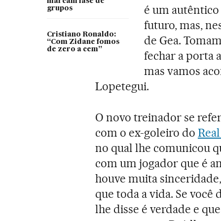
marcam fase de
é um autêntico
grupos
futuro, mas, nes
Cristiano Ronaldo:
de Gea. Tomam
“Com Zidane fomos
de zero a cem”
fechar a porta a
mas vamos acom
Lopetegui.
O novo treinador se refe
com o ex-goleiro do
Real
no qual lhe comunicou q
com um jogador que é am
houve muita sinceridade
que toda a vida. Se você 
lhe disse é verdade e que