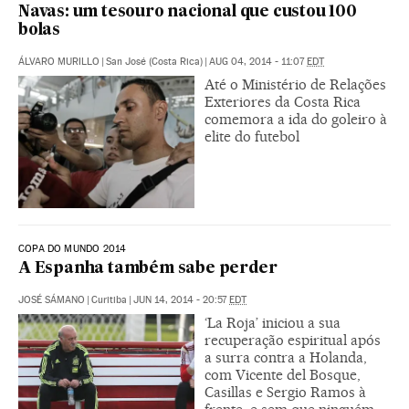
Navas: um tesouro nacional que custou 100
bolas
ÁLVARO MURILLO
|
San José (Costa Rica)
|
AUG 04, 2014 - 11:07
EDT
Até o Ministério de Relações
Exteriores da Costa Rica
comemora a ida do goleiro à
elite do futebol
COPA DO MUNDO 2014
A Espanha também sabe perder
JOSÉ SÁMANO
|
Curitiba
|
JUN 14, 2014 - 20:57
EDT
‘La Roja’ iniciou a sua
recuperação espiritual após
a surra contra a Holanda,
com Vicente del Bosque,
Casillas e Sergio Ramos à