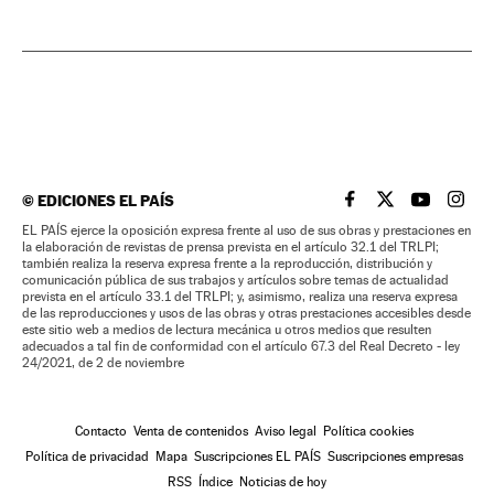
©
EDICIONES EL PAÍS
EL PAÍS BRASIL EN
EL PAÍS BRASI
EL PAÍS B
EL PA
EL PAÍS ejerce la oposición expresa frente al uso de sus obras y prestaciones en
la elaboración de revistas de prensa prevista en el artículo 32.1 del TRLPI;
también realiza la reserva expresa frente a la reproducción, distribución y
comunicación pública de sus trabajos y artículos sobre temas de actualidad
prevista en el artículo 33.1 del TRLPI; y, asimismo, realiza una reserva expresa
de las reproducciones y usos de las obras y otras prestaciones accesibles desde
este sitio web a medios de lectura mecánica u otros medios que resulten
adecuados a tal fin de conformidad con el artículo 67.3 del Real Decreto - ley
24/2021, de 2 de noviembre
Contacto
Venta de contenidos
Aviso legal
Política cookies
Política de privacidad
Mapa
Suscripciones EL PAÍS
Suscripciones empresas
RSS
Índice
Noticias de hoy