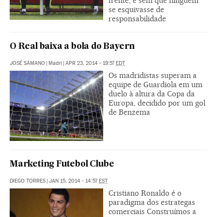
frente, e sem que ninguém
se esquivasse de
responsabilidade
O Real baixa a bola do Bayern
JOSÉ SÁMANO
|
Madri
|
APR 23, 2014 - 19:57
EDT
Os madridistas superam a
equipe de Guardiola em um
duelo à altura da Copa da
Europa, decidido por um gol
de Benzema
Marketing Futebol Clube
DIEGO TORRES
|
JAN 15, 2014 - 14:57
EST
Cristiano Ronaldo é o
paradigma dos estrategas
comerciais Construímos a