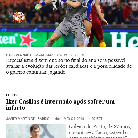
CARLOS ARRIBAS
|
Madri
|
MAY 03, 2019 - 10:27
EDT
Especialistas dizem que só no final do ano será possível
avaliar a evolução das lesões cardíacas e a possibilidade de
o goleiro continuar jogando
FUTEBOL
Iker Casillas é internado após sofrer um
infarto
JAVIER MARTÍN DEL BARRIO
|
Lisboa
|
MAY 01, 2019 - 14:52
EDT
Goleiro do Porto, de 37 anos,
encontra-se “bem, estável e