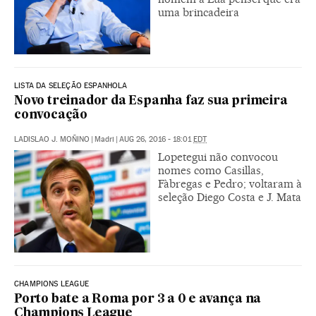
uma brincadeira
LISTA DA SELEÇÃO ESPANHOLA
Novo treinador da Espanha faz sua primeira
convocação
LADISLAO J. MOÑINO
|
Madri
|
AUG 26, 2016 - 18:01
EDT
Lopetegui não convocou
nomes como Casillas,
Fàbregas e Pedro; voltaram à
seleção Diego Costa e J. Mata
CHAMPIONS LEAGUE
Porto bate a Roma por 3 a 0 e avança na
Champions League