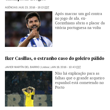
AGÊNCIAS
|
AUG 23, 2016 - 19:13
EDT
Após marcar um gol contra
no jogo de ida, ex-
Corinthians abriu o placar da
vitória portuguesa na volta
Iker Casillas, o estranho caso do goleiro pálido
JAVIER MARTÍN DEL BARRIO
|
Lisboa
|
JAN 19, 2016 - 10:43
EST
Não há explicação para as
falhas que o grande arqueiro
espanhol está cometendo no
Porto