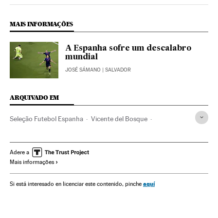
MAIS INFORMAÇÕES
A Espanha sofre um descalabro
mundial
JOSÉ SÁMANO
| SALVADOR
ARQUIVADO EM
Seleção Futebol Espanha
Vicente del Bosque
Iker Casillas
Sergio Ramos
Jordi Alba
Copa do Mundo 2014
Seleções esportivas
Adere a
Mais informações
Copa do Mundo Futebol
Futebol
Competições
Esportes
aquí
Si está interesado en licenciar este contenido, pinche