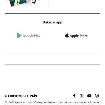
Baixe o app
©
EDICIONES EL PAÍS
EL PAÍS BRASIL EN
EL PAÍS BRASI
EL PAÍS B
EL PA
EL PAÍS ejerce la oposición expresa frente al uso de sus obras y prestaciones en