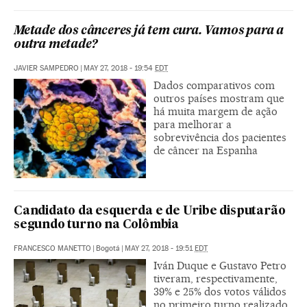
Metade dos cânceres já tem cura. Vamos para a
outra metade?
JAVIER SAMPEDRO
|
MAY 27, 2018 - 19:54
EDT
Dados comparativos com
outros países mostram que
há muita margem de ação
para melhorar a
sobrevivência dos pacientes
de câncer na Espanha
Candidato da esquerda e de Uribe disputarão
segundo turno na Colômbia
FRANCESCO MANETTO
|
Bogotá
|
MAY 27, 2018 - 19:51
EDT
Iván Duque e Gustavo Petro
tiveram, respectivamente,
39% e 25% dos votos válidos
no primeiro turno realizado