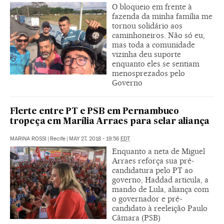
O bloqueio em frente à
fazenda da minha família me
tornou solidário aos
caminhoneiros. Não só eu,
mas toda a comunidade
vizinha deu suporte
enquanto eles se sentiam
menosprezados pelo
Governo
Flerte entre PT e PSB em Pernambuco
tropeça em Marília Arraes para selar aliança
MARINA ROSSI
|
Recife
|
MAY 27, 2018 - 19:56
EDT
Enquanto a neta de Miguel
Arraes reforça sua pré-
candidatura pelo PT ao
governo, Haddad articula, a
mando de Lula, aliança com
o governador e pré-
candidato à reeleição Paulo
Câmara (PSB)