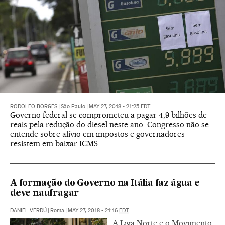
RODOLFO BORGES
|
São Paulo
|
MAY 27, 2018 - 21:25
EDT
Governo federal se comprometeu a pagar 4,9 bilhões de
reais pela redução do diesel neste ano. Congresso não se
entende sobre alívio em impostos e governadores
resistem em baixar ICMS
A formação do Governo na Itália faz água e
deve naufragar
DANIEL VERDÚ
|
Roma
|
MAY 27, 2018 - 21:16
EDT
A Liga Norte e o Movimento