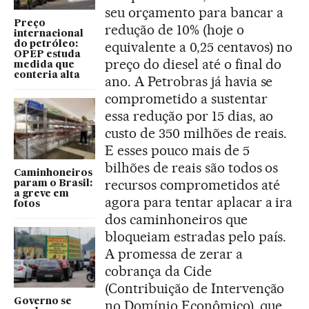
seu orçamento para bancar a
Preço
redução de 10% (hoje o
internacional
equivalente a 0,25 centavos) no
do petróleo:
OPEP estuda
preço do diesel até o final do
medida que
conteria alta
ano. A Petrobras já havia se
comprometido a sustentar
essa redução por 15 dias, ao
custo de 350 milhões de reais.
E esses pouco mais de 5
bilhões de reais são todos os
Caminhoneiros
recursos comprometidos até
param o Brasil:
a greve em
agora para tentar aplacar a ira
fotos
dos caminhoneiros que
bloqueiam estradas pelo país.
A promessa de zerar a
cobrança da Cide
(Contribuição de Intervenção
Governo se
no Domínio Econômico), que