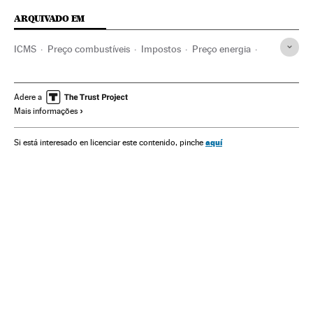
ARQUIVADO EM
ICMS
Preço combustíveis
Impostos
Preço energia
Congresso Nacional
Tributos
Mercado energético
Parlamento
Finanças públicas
Política
Finanças
Adere a
Mais informações
Combustíveis
Petróleo
Combustíveis fósseis
Combustíveis
Energia não renovável
Fontes energia
aquí
Si está interesado en licenciar este contenido, pinche
Energia