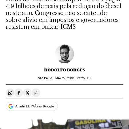
4,9 bilhões de reais pela redução do diesel
neste ano. Congresso não se entende
sobre alívio em impostos e governadores
resistem em baixar ICMS
RODOLFO BORGES
São Paulo -
MAY
27, 2018 - 21:25
EDT
Compartir en Whatsapp
Compartir en Facebook
Compartir en Twitter
Desplegar Redes Sociales
Añadir EL PAÍS en Google