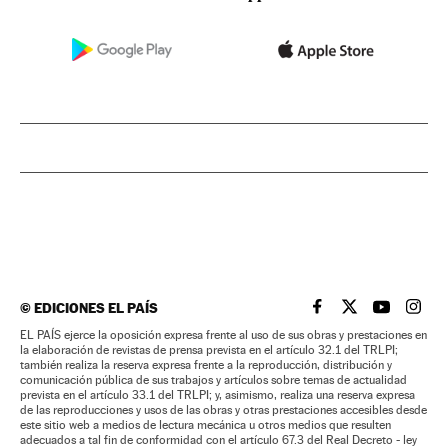
©
EDICIONES EL PAÍS
EL PAÍS BRASIL EN
EL PAÍS BRASI
EL PAÍS B
EL PA
EL PAÍS ejerce la oposición expresa frente al uso de sus obras y prestaciones en
la elaboración de revistas de prensa prevista en el artículo 32.1 del TRLPI;
también realiza la reserva expresa frente a la reproducción, distribución y
comunicación pública de sus trabajos y artículos sobre temas de actualidad
prevista en el artículo 33.1 del TRLPI; y, asimismo, realiza una reserva expresa
de las reproducciones y usos de las obras y otras prestaciones accesibles desde
este sitio web a medios de lectura mecánica u otros medios que resulten
adecuados a tal fin de conformidad con el artículo 67.3 del Real Decreto - ley