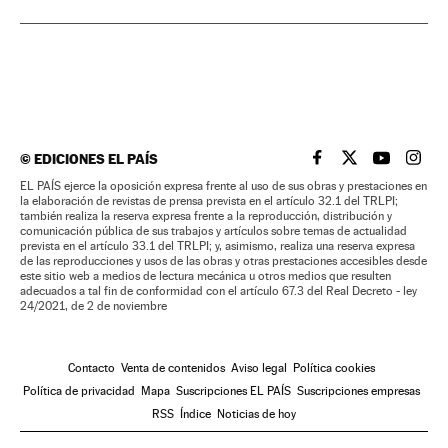
©
EDICIONES EL PAÍS
EL PAÍS BRASIL EN
EL PAÍS BRASI
EL PAÍS B
EL PA
EL PAÍS ejerce la oposición expresa frente al uso de sus obras y prestaciones en
la elaboración de revistas de prensa prevista en el artículo 32.1 del TRLPI;
también realiza la reserva expresa frente a la reproducción, distribución y
comunicación pública de sus trabajos y artículos sobre temas de actualidad
prevista en el artículo 33.1 del TRLPI; y, asimismo, realiza una reserva expresa
de las reproducciones y usos de las obras y otras prestaciones accesibles desde
este sitio web a medios de lectura mecánica u otros medios que resulten
adecuados a tal fin de conformidad con el artículo 67.3 del Real Decreto - ley
24/2021, de 2 de noviembre
Contacto
Venta de contenidos
Aviso legal
Política cookies
Política de privacidad
Mapa
Suscripciones EL PAÍS
Suscripciones empresas
RSS
Índice
Noticias de hoy