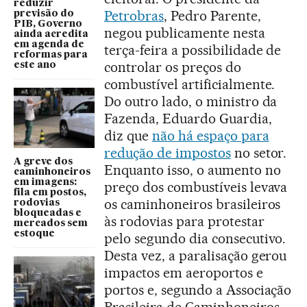
reduzir
Petrobras
, Pedro Parente,
previsão do
PIB, Governo
negou publicamente nesta
ainda acredita
em agenda de
terça-feira a possibilidade de
reformas para
controlar os preços do
este ano
combustível artificialmente.
Do outro lado, o ministro da
Fazenda, Eduardo Guardia,
diz que
não há espaço para
redução de impostos
no setor.
A greve dos
Enquanto isso, o aumento no
caminhoneiros
em imagens:
preço dos combustíveis levava
fila em postos,
os caminhoneiros brasileiros
rodovias
bloqueadas e
às rodovias para protestar
mercados sem
estoque
pelo segundo dia consecutivo.
Desta vez, a paralisação gerou
impactos em aeroportos e
portos e, segundo a Associação