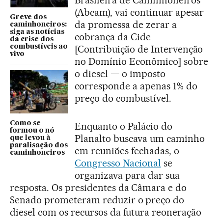
Brasileira de Caminhoneiros
(Abcam), vai continuar apesar
Greve dos
da promessa de zerar a
caminhoneiros:
siga as notícias
cobrança da Cide
da crise dos
combustíveis ao
[Contribuição de Intervenção
vivo
no Domínio Econômico] sobre
o diesel — o imposto
corresponde a apenas 1% do
preço do combustível.
Como se
Enquanto o Palácio do
formou o nó
Planalto buscava um caminho
que levou à
paralisação dos
em reuniões fechadas, o
caminhoneiros
Congresso Nacional
se
organizava para dar sua
resposta. Os presidentes da Câmara e do
Senado prometeram reduzir o preço do
diesel com os recursos da futura reoneração