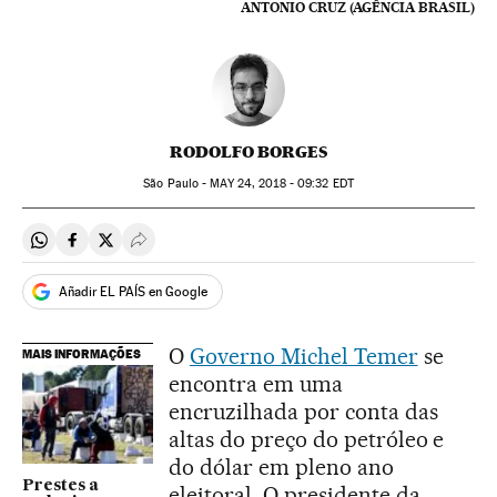
ANTONIO CRUZ (AGÊNCIA BRASIL)
RODOLFO BORGES
São Paulo -
MAY
24, 2018 - 09:32
EDT
Compartir en Whatsapp
Compartir en Facebook
Compartir en Twitter
Desplegar Redes Sociales
Añadir EL PAÍS en Google
O
Governo Michel Temer
se
MAIS INFORMAÇÕES
encontra em uma
encruzilhada por conta das
altas do preço do petróleo e
do dólar em pleno ano
Prestes a
eleitoral. O presidente da