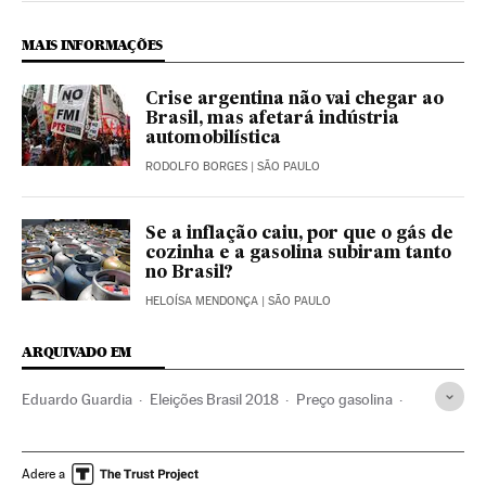
MAIS INFORMAÇÕES
Crise argentina não vai chegar ao
Brasil, mas afetará indústria
automobilística
RODOLFO BORGES
| SÃO PAULO
Se a inflação caiu, por que o gás de
cozinha e a gasolina subiram tanto
no Brasil?
HELOÍSA MENDONÇA
| SÃO PAULO
ARQUIVADO EM
Eduardo Guardia
Eleições Brasil 2018
Preço gasolina
Michel Temer
Gasolina
Preço combustíveis
Crises políticas
Petrobras
Presidente Brasil
Adere a