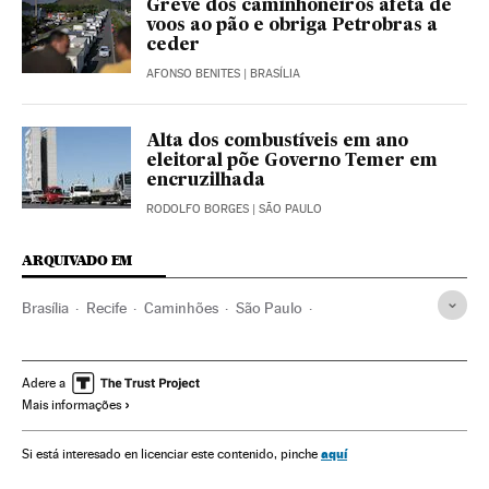
Greve dos caminhoneiros afeta de
voos ao pão e obriga Petrobras a
ceder
AFONSO BENITES
| BRASÍLIA
Alta dos combustíveis em ano
eleitoral põe Governo Temer em
encruzilhada
RODOLFO BORGES
| SÃO PAULO
ARQUIVADO EM
Brasília
Recife
Caminhões
São Paulo
Distrito Federal
Preço combustíveis
Crises políticas
Michel Temer
Estado São Paulo
Petrobras
Greves
Adere a
Mais informações
Preço energia
Brasil
Mercado energético
Conflitos políticos
Relações trabalhistas
Empresas
aquí
Si está interesado en licenciar este contenido, pinche
Economia
Combustíveis
Petróleo