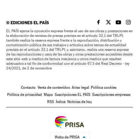
©
EDICIONES EL PAÍS
EL PAÍS BRASIL EN
EL PAÍS BRASI
EL PAÍS B
EL PA
EL PAÍS ejerce la oposición expresa frente al uso de sus obras y prestaciones en
la elaboración de revistas de prensa prevista en el artículo 32.1 del TRLPI;
también realiza la reserva expresa frente a la reproducción, distribución y
comunicación pública de sus trabajos y artículos sobre temas de actualidad
prevista en el artículo 33.1 del TRLPI; y, asimismo, realiza una reserva expresa
de las reproducciones y usos de las obras y otras prestaciones accesibles desde
este sitio web a medios de lectura mecánica u otros medios que resulten
adecuados a tal fin de conformidad con el artículo 67.3 del Real Decreto - ley
24/2021, de 2 de noviembre
Contacto
Venta de contenidos
Aviso legal
Política cookies
Política de privacidad
Mapa
Suscripciones EL PAÍS
Suscripciones empresas
RSS
Índice
Noticias de hoy
Webs de PRISA