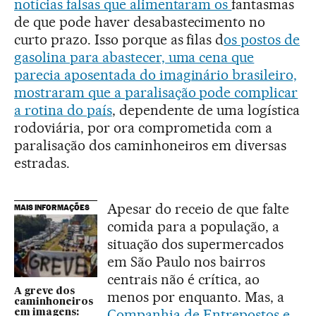
notícias falsas que alimentaram os
fantasmas
de que pode haver desabastecimento no
curto prazo. Isso porque as filas d
os postos de
gasolina para abastecer, uma cena que
parecia aposentada do imaginário brasileiro,
mostraram que a paralisação pode complicar
a rotina do país
, dependente de uma logística
rodoviária, por ora comprometida com a
paralisação dos caminhoneiros em diversas
estradas.
Apesar do receio de que falte
MAIS INFORMAÇÕES
comida para a população, a
situação dos supermercados
em São Paulo nos bairros
centrais não é crítica, ao
A greve dos
menos por enquanto. Mas, a
caminhoneiros
Companhia de Entrepostos e
em imagens: