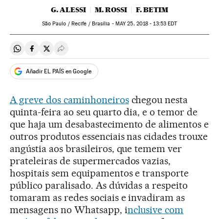
G. ALESSI
M. ROSSI
F. BETIM
São Paulo / Recife / Brasília -
MAY
25, 2018 - 13:53
EDT
Compartir en Whatsapp
Compartir en Facebook
Compartir en Twitter
Desplegar Redes Sociales
Añadir EL PAÍS en Google
A greve dos caminhoneiros
chegou nesta
quinta-feira ao seu quarto dia, e o temor de
que haja um desabastecimento de alimentos e
outros produtos essenciais nas cidades trouxe
angústia aos brasileiros, que temem ver
prateleiras de supermercados vazias,
hospitais sem equipamentos e transporte
público paralisado. As dúvidas a respeito
tomaram as redes sociais e invadiram as
mensagens no Whatsapp, i
nclusive com