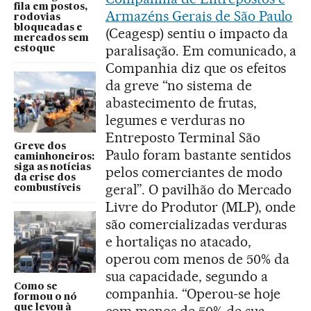
fila em postos,
Armazéns Gerais de São Paulo
rodovias
bloqueadas e
(Ceagesp) sentiu o impacto da
mercados sem
paralisação. Em comunicado, a
estoque
Companhia diz que os efeitos
da greve “no sistema de
abastecimento de frutas,
legumes e verduras no
Entreposto Terminal São
Greve dos
Paulo foram bastante sentidos
caminhoneiros:
siga as notícias
pelos comerciantes de modo
da crise dos
geral”. O pavilhão do Mercado
combustíveis
Livre do Produtor (MLP), onde
são comercializadas verduras
e hortaliças no atacado,
operou com menos de 50% da
sua capacidade, segundo a
Como se
companhia. “Operou-se hoje
formou o nó
que levou à