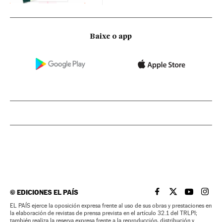
Baixe o app
©
EDICIONES EL PAÍS
EL PAÍS BRASIL EN
EL PAÍS BRASI
EL PAÍS B
EL PA
EL PAÍS ejerce la oposición expresa frente al uso de sus obras y prestaciones en
la elaboración de revistas de prensa prevista en el artículo 32.1 del TRLPI;
también realiza la reserva expresa frente a la reproducción, distribución y