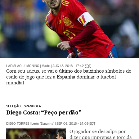
LADISLAO J. MOÑINO
|
Madri
|
AUG 13, 2018 - 17:42
EDT
Com seu adeus, se vai o último dos baixinhos símbolos do
estilo de jogo que fez a Espanha dominar o futebol
mundial
SELEÇÃO ESPANHOLA
Diego Costa: “Peço perdão”
DIEGO TORRES
|
León (Espanha)
|
SEP 06, 2016 - 14:09
EDT
O jogador se desculpa por
dizer que imprensa e torcida