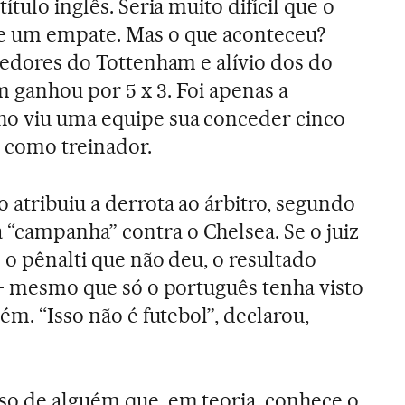
ítulo inglês. Seria muito difícil que o
e um empate. Mas o que aconteceu?
rcedores do Tottenham e alívio dos do
 ganhou por 5 x 3. Foi apenas a
o viu uma equipe sua conceder cinco
s como treinador.
 atribuiu a derrota ao árbitro, segundo
“campanha” contra o Chelsea. Se o juiz
 o pênalti que não deu, o resultado
o – mesmo que só o português tenha visto
ém. “Isso não é futebol”, declarou,
so de alguém que, em teoria, conhece o