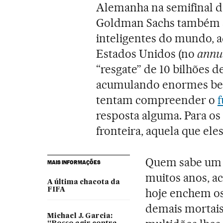
Alemanha na semifinal 
Goldman Sachs também s
inteligentes do mundo, 
Estados Unidos (no
annus
“resgate” de 10 bilhões 
acumulando enormes ben
tentam compreender o
f
resposta alguma. Para os 
fronteira, aquela que ele
Quem sabe um d
MAIS INFORMAÇÕES
muitos anos, a
A última chacota da
FIFA
hoje enchem os
demais mortais
Michael J. Garcia: