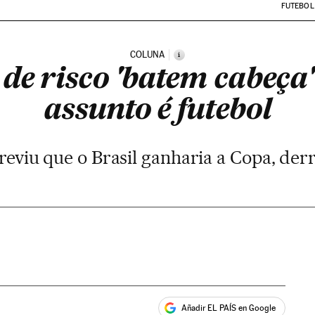
FUTEBOL
COLUNA
i
 de risco 'batem cabeça
assunto é futebol
eviu que o Brasil ganharia a Copa, de
Añadir EL PAÍS en Google
ales