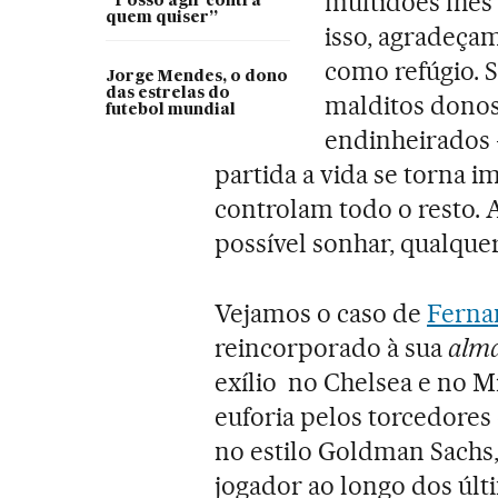
multidões lhes
“Posso agir contra
quem quiser”
isso, agradeça
como refúgio. 
Jorge Mendes, o dono
das estrelas do
malditos donos
futebol mundial
endinheirados 
partida a vida se torna i
controlam todo o resto. A
possível sonhar, qualque
Vejamos o caso de
Ferna
reincorporado à sua
alm
exílio no Chelsea e no Mi
euforia pelos torcedores
no estilo Goldman Sachs,
jogador ao longo dos últ