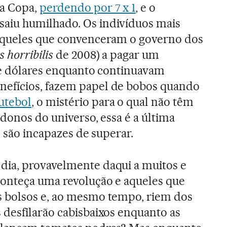
da Copa,
perdendo por 7 x 1
, e o
aiu humilhado. Os indivíduos mais
aqueles que convenceram o governo dos
 horribilis
de 2008) a pagar um
de dólares enquanto continuavam
efícios, fazem papel de bobos quando
utebol
, o mistério para o qual não têm
donos do universo, essa é a última
s são incapazes de superar.
ia, provavelmente daqui a muitos e
conteça uma revolução e aqueles que
 bolsos e, ao mesmo tempo, riem dos
 desfilarão cabisbaixos enquanto as