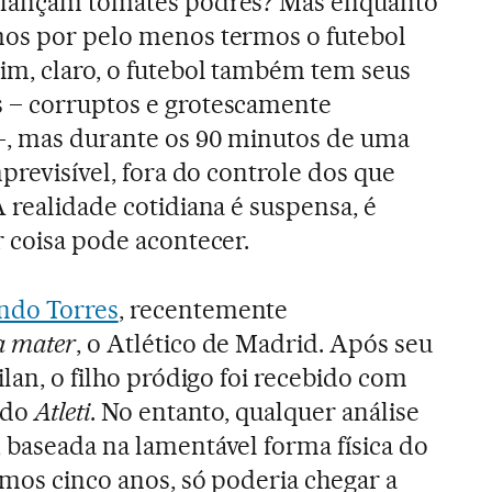
 lançam tomates podres? Mas enquanto
mos por pelo menos termos o futebol
Sim, claro, o futebol também tem seus
 – corruptos e grotescamente
-, mas durante os 90 minutos de uma
mprevisível, fora do controle dos que
 realidade cotidiana é suspensa, é
r coisa pode acontecer.
ndo Torres
, recentemente
a mater
, o Atlético de Madrid. Após seu
lan, o filho pródigo foi recebido com
 do
Atleti
. No entanto, qualquer análise
 baseada na lamentável forma física do
imos cinco anos, só poderia chegar a