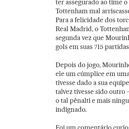
ter assegurado ao time o t
Tottenham mal arriscass
Para a felicidade dos to
Real Madrid, o Tottenham
segunda vez que Mourinh
gols em suas 715 partida
Depois do jogo, Mourinho
ele um cúmplice em uma 
tivesse dado a sua equipe
talvez tivesse sido outr
o tal pênalti e mais ningu
indignado.
Foi um comentário curio