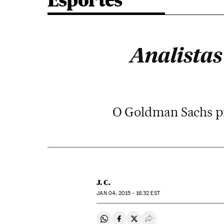
Esportes
Analistas
O Goldman Sachs pr
J. C.
JAN
04, 2015 - 16:32
EST
Compartir en Whatsapp
Compartir en Facebook
Compartir en Twitter
Desplegar Redes Soci