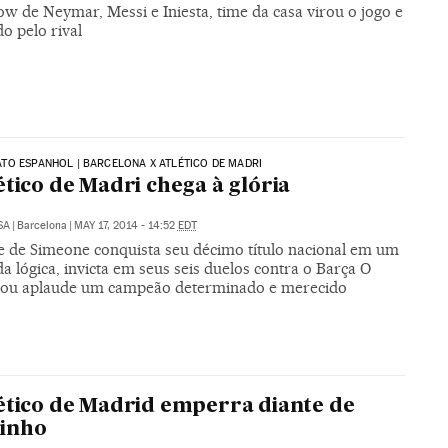
w de Neymar, Messi e Iniesta, time da casa virou o jogo e
do pelo rival
O ESPANHOL | BARCELONA X ATLÉTICO DE MADRI
ético de Madri chega à glória
SA
|
Barcelona
|
MAY 17, 2014 - 14:52
EDT
e de Simeone conquista seu décimo título nacional em um
da lógica, invicta em seus seis duelos contra o Barça O
u aplaude um campeão determinado e merecido
ético de Madrid emperra diante de
inho