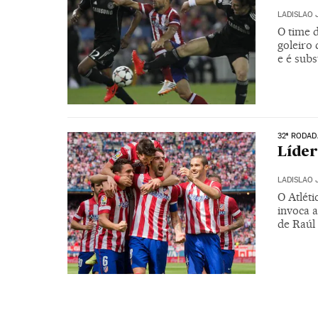
LADISLAO 
O time 
goleiro 
e é subs
32ª RODA
Líder
LADISLAO 
O Atléti
invoca a
de Raúl 