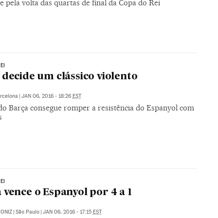
e pela volta das quartas de final da Copa do Rei
EI
 decide um clássico violento
rcelona
|
JAN 06, 2016 - 18:26
EST
 do Barça consegue romper a resistência do Espanyol com
s
EI
 vence o Espanyol por 4 a 1
ONIZ
|
São Paulo
|
JAN 06, 2016 - 17:15
EST