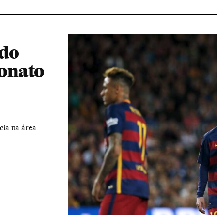
 do
onato
cia na área