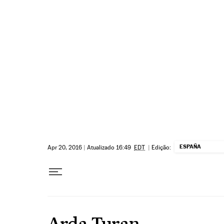
Pular para o conteúdo
ESPAÑA
Apr 20, 2016
|
Atualizado 16:49
EDT
|
Edição:
Arda Turan