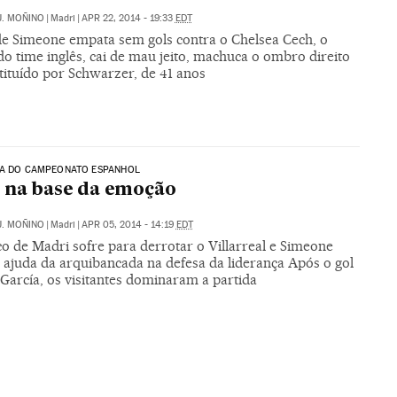
J. MOÑINO
|
Madri
|
APR 22, 2014 - 19:33
EDT
de Simeone empata sem gols contra o Chelsea Cech, o
do time inglês, cai de mau jeito, machuca o ombro direito
tituído por Schwarzer, de 41 anos
DA DO CAMPEONATO ESPANHOL
 na base da emoção
J. MOÑINO
|
Madri
|
APR 05, 2014 - 14:19
EDT
co de Madri sofre para derrotar o Villarreal e Simeone
 ajuda da arquibancada na defesa da liderança Após o gol
García, os visitantes dominaram a partida