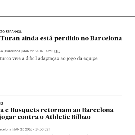
TO ESPANHOL
Turan ainda está perdido no Barcelona
SA
|
Barcelona
|
MAR 22, 2016 - 13:16
EDT
turco vive a difícil adaptação ao jogo da equipe
EI
ta e Busquets retornam ao Barcelona
jogar contra o Athletic Bilbao
rcelona
|
JAN 27, 2016 - 14:50
EST