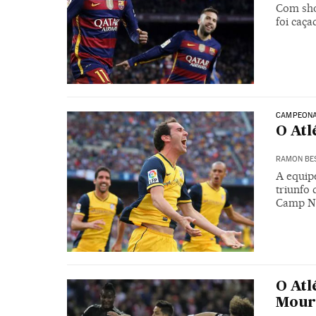
Com sho
foi caça
CAMPEONAT
O Atl
RAMON BE
A equip
triunfo 
Camp No
O Atl
Mour