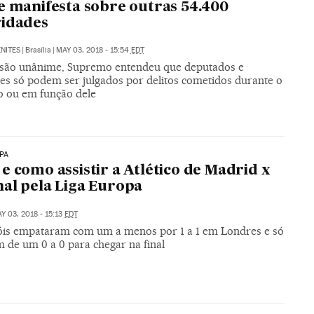
e manifesta sobre outras 54.400
ridades
NITES
|
Brasília
|
MAY 03, 2018 - 15:54
EDT
são unânime, Supremo entendeu que deputados e
es só podem ser julgados por delitos cometidos durante o
 ou em função dele
PA
e como assistir a Atlético de Madrid x
al pela Liga Europa
Y 03, 2018 - 15:13
EDT
is empataram com um a menos por 1 a 1 em Londres e só
 de um 0 a 0 para chegar na final