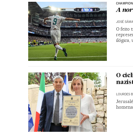
CHAMPION
A nor
JOSÉ SÁM
O feito
represe
ilógica
O cic
nazis
LOURDES 
Jerusalé
homenag