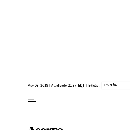
Pular para o conteúdo
ESPAÑA
May 03, 2018
|
Atualizado 21:37
EDT
|
Edição: