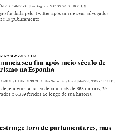
ÉNEZ DE SANDOVAL
|
Los Angeles
|
MAY 03, 2018 - 16:25
EDT
ção foi dada pelo Twitter após um de seus advogados
izê-lo publicamente
GRUPO SEPARATISTA ETA
nuncia seu fim após meio século de
orismo na Espanha
MAZABAL
/
LUIS R. AIZPEOLEA
|
San Sebastián / Madri
|
MAY 03, 2018 - 16:16
EDT
ndependentista basco deixou mais de 853 mortos, 79
ados e 6.389 feridos ao longo de sua história
estringe foro de parlamentares, mas