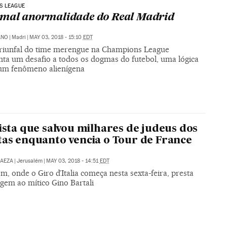
S LEAGUE
mal anormalidade do Real Madrid
ANO
|
Madri
|
MAY 03, 2018 - 15:10
EDT
 triunfal do time merengue na Champions League
nta um desafio a todos os dogmas do futebol, uma lógica
, um fenômeno alienígena
lista que salvou milhares de judeus dos
tas enquanto vencia o Tour de France
BAEZA
|
Jerusalém
|
MAY 03, 2018 - 14:51
EDT
m, onde o Giro d’Italia começa nesta sexta-feira, presta
em ao mítico Gino Bartali