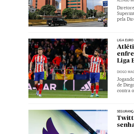
ALONSO M
Diretor
Superin
pela Dir
LIGA EURO
Atlét
enfre
Liga 
DIOGO MAG
Jogando
de Dieg
contra 
SEGURANÇA
Twitt
senha