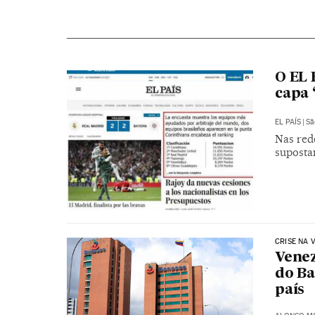
O EL 
capa 
EL PAÍS
|
Sã
Nas rede
suposta
CRISE NA 
Venez
do Ba
país