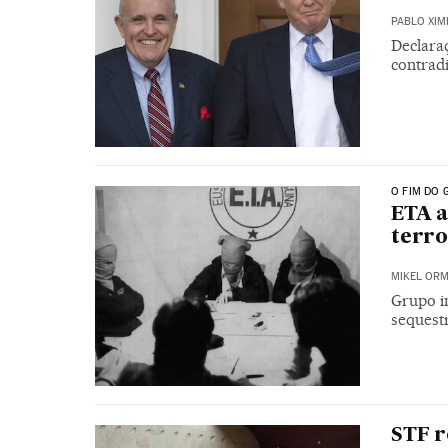
PABLO XIM
Declara
contrad
O FIM DO 
ETA a
terr
MIKEL OR
Grupo i
sequestr
STF r