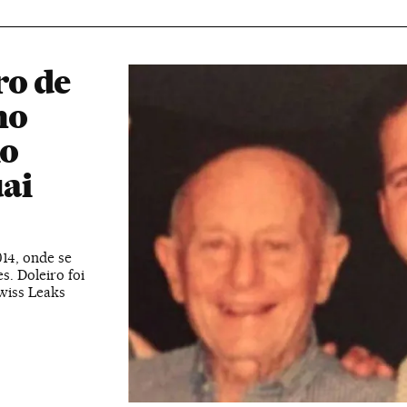
ro de
no
lo
ai
14, onde se
s. Doleiro foi
wiss Leaks