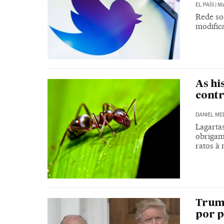
EL PAÍS
|
Ma
Rede so
modific
As hi
contr
DANIEL ME
Lagarta
obrigam
ratos à
Trum
por p