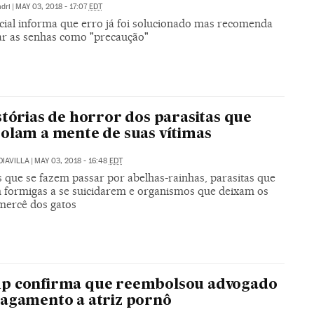
dri
|
MAY 03, 2018 - 17:07
EDT
cial informa que erro já foi solucionado mas recomenda
ar as senhas como "precaução"
stórias de horror dos parasitas que
olam a mente de suas vítimas
DIAVILLA
|
MAY 03, 2018 - 16:48
EDT
s que se fazem passar por abelhas-rainhas, parasitas que
 formigas a se suicidarem e organismos que deixam os
 mercê dos gatos
p confirma que reembolsou advogado
agamento a atriz pornô