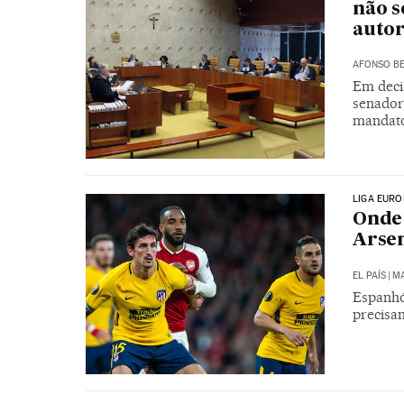
não s
auto
AFONSO BE
Em deci
senador
mandato
LIGA EURO
Onde 
Arsen
EL PAÍS
|
MA
Espanhó
precisam