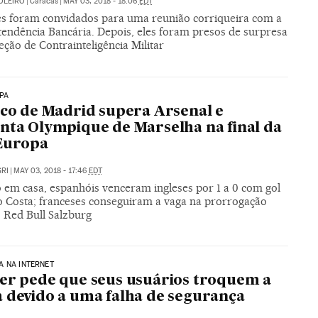
OLEIRO
|
Caracas
|
MAY 03, 2018 - 18:06
EDT
es foram convidados para uma reunião corriqueira com a
tendência Bancária. Depois, eles foram presos de surpresa
eção de Contrainteligência Militar
PA
ico de Madrid supera Arsenal e
nta Olympique de Marselha na final da
Europa
RI
|
MAY 03, 2018 - 17:46
EDT
 em casa, espanhóis venceram ingleses por 1 a 0 com gol
o Costa; franceses conseguiram a vaga na prorrogação
o Red Bull Salzburg
 NA INTERNET
er pede que seus usuários troquem a
 devido a uma falha de segurança