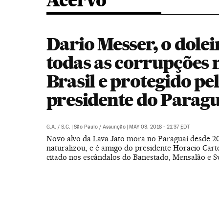
Acervo
Dario Messer, o dolei
todas as corrupções 
Brasil e protegido pe
presidente do Paragu
G.A.
/
S.C.
|
São Paulo / Assunção
|
MAY 03, 2018 - 21:37
EDT
Novo alvo da Lava Jato mora no Paraguai desde 20
naturalizou, e é amigo do presidente Horacio Carte
citado nos escândalos do Banestado, Mensalão e S