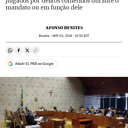
julgados por delitos cometidos durante o
mandato ou em função dele
AFONSO BENITES
Brasília -
MAY
03, 2018 - 15:54
EDT
Compartir en Whatsapp
Compartir en Facebook
Compartir en Twitter
Desplegar Redes Sociales
Añadir EL PAÍS en Google