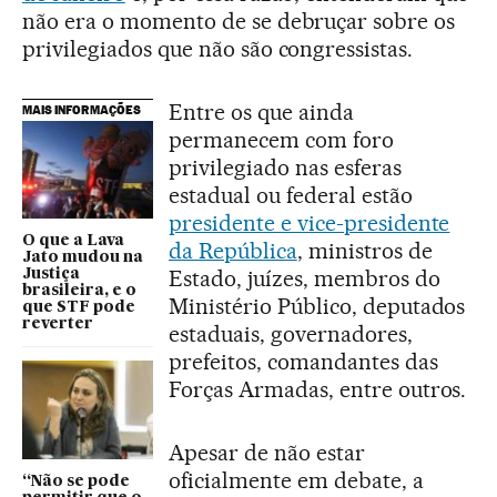
não era o momento de se debruçar sobre os
privilegiados que não são congressistas.
Entre os que ainda
MAIS INFORMAÇÕES
permanecem com foro
privilegiado nas esferas
estadual ou federal estão
presidente e vice-presidente
O que a Lava
da República
, ministros de
Jato mudou na
Estado, juízes, membros do
Justiça
brasileira, e o
Ministério Público, deputados
que STF pode
reverter
estaduais, governadores,
prefeitos, comandantes das
Forças Armadas, entre outros.
Apesar de não estar
oficialmente em debate, a
“Não se pode