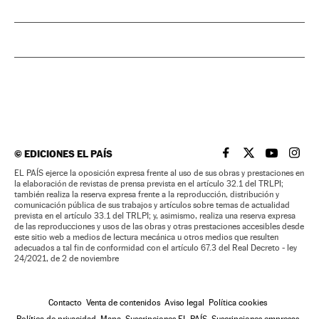
©
EDICIONES EL PAÍS
EL PAÍS BRASIL EN
EL PAÍS BRASI
EL PAÍS B
EL PA
EL PAÍS ejerce la oposición expresa frente al uso de sus obras y prestaciones en
la elaboración de revistas de prensa prevista en el artículo 32.1 del TRLPI;
también realiza la reserva expresa frente a la reproducción, distribución y
comunicación pública de sus trabajos y artículos sobre temas de actualidad
prevista en el artículo 33.1 del TRLPI; y, asimismo, realiza una reserva expresa
de las reproducciones y usos de las obras y otras prestaciones accesibles desde
este sitio web a medios de lectura mecánica u otros medios que resulten
adecuados a tal fin de conformidad con el artículo 67.3 del Real Decreto - ley
24/2021, de 2 de noviembre
Contacto
Venta de contenidos
Aviso legal
Política cookies