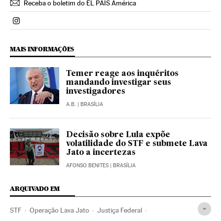
Receba o boletim do EL PAÍS América
Politica El País Brasil en Instagram
MAIS INFORMAÇÕES
Temer reage aos inquéritos
mandando investigar seus
investigadores
A.B.
| BRASÍLIA
Decisão sobre Lula expõe
volatilidade do STF e submete Lava
Jato a incertezas
AFONSO BENITES
| BRASÍLIA
ARQUIVADO EM
STF
Operação Lava Jato
Justiça Federal