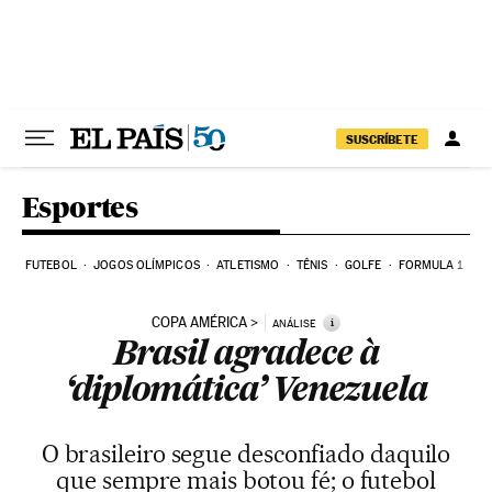
Pular para o conteúdo
SUSCRÍBETE
Esportes
FUTEBOL
JOGOS OLÍMPICOS
ATLETISMO
TÊNIS
GOLFE
FORMULA 1
COPA AMÉRICA
i
ANÁLISE
Brasil agradece à
‘diplomática’ Venezuela
O brasileiro segue desconfiado daquilo
que sempre mais botou fé; o futebol