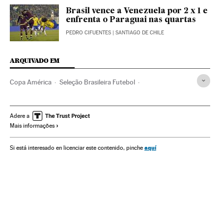
Brasil vence a Venezuela por 2 x 1 e
enfrenta o Paraguai nas quartas
PEDRO CIFUENTES
| SANTIAGO DE CHILE
ARQUIVADO EM
Copa América
Seleção Brasileira Futebol
Seleção venezuelana futebol
Opinião
Thiago Silva
Dunga
Robinho
CBF
Seleção paraguaia futebol
Adere a
Mais informações
Venezuela
Neymar
Seleções esportivas
Brasil
Futebol
América do Sul
América Latina
Competições
aquí
Si está interesado en licenciar este contenido, pinche
América
Esportes
Copa América 2015
Seleção Brasileira
Selección paraguaya