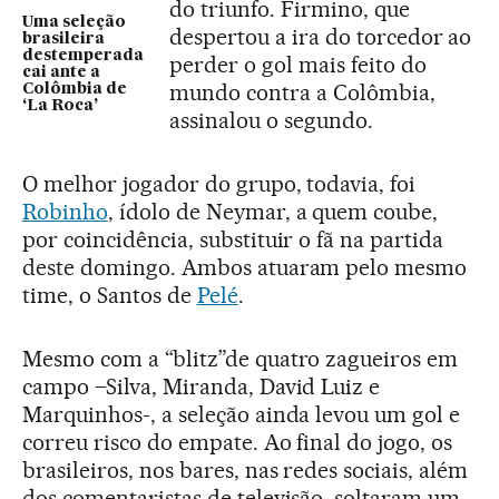
do triunfo. Firmino, que
Uma seleção
despertou a ira do torcedor ao
brasileira
destemperada
perder o gol mais feito do
cai ante a
mundo contra a Colômbia,
Colômbia de
‘La Roca’
assinalou o segundo.
O melhor jogador do grupo, todavia, foi
Robinho
, ídolo de Neymar, a quem coube,
por coincidência, substituir o fã na partida
deste domingo. Ambos atuaram pelo mesmo
time, o Santos de
Pelé
.
Mesmo com a “blitz”de quatro zagueiros em
campo –Silva, Miranda, David Luiz e
Marquinhos-, a seleção ainda levou um gol e
correu risco do empate. Ao final do jogo, os
brasileiros, nos bares, nas redes sociais, além
dos comentaristas de televisão, soltaram um