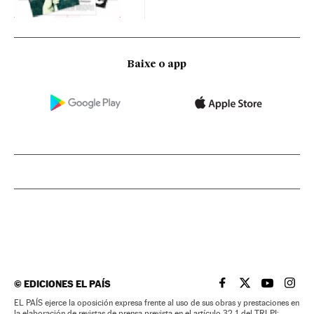
Baixe o app
©
EDICIONES EL PAÍS
EL PAÍS BRASIL EN
EL PAÍS BRASI
EL PAÍS B
EL PA
EL PAÍS ejerce la oposición expresa frente al uso de sus obras y prestaciones en
la elaboración de revistas de prensa prevista en el artículo 32.1 del TRLPI;