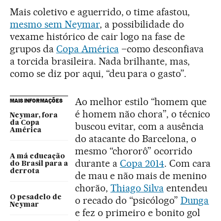
Mais coletivo e aguerrido, o time afastou,
mesmo sem Neymar
, a possibilidade do
vexame histórico de cair logo na fase de
grupos da
Copa América
–como desconfiava
a torcida brasileira. Nada brilhante, mas,
como se diz por aqui, “deu para o gasto”.
Ao melhor estilo “homem que
MAIS INFORMAÇÕES
é homem não chora”, o técnico
Neymar, fora
da Copa
buscou evitar, com a ausência
América
do atacante do Barcelona, o
mesmo “chororô” ocorrido
A má educação
durante a
Copa 2014
. Com cara
do Brasil para a
derrota
de mau e não mais de menino
chorão,
Thiago Silva
entendeu
O pesadelo de
o recado do “psicólogo”
Dunga
Neymar
e fez o primeiro e bonito gol