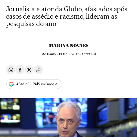
Jornalista e ator da Globo, afastados após
casos de assédio e racismo, lideram as
pesquisas do ano
MARINA NOVAES
São Paulo -
DEC
13, 2017 - 15:23
EST
Compartir en Whatsapp
Compartir en Facebook
Compartir en Twitter
Desplegar Redes Sociales
Añadir EL PAÍS en Google