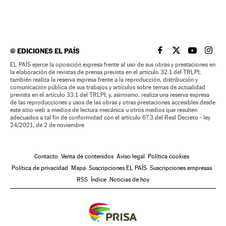
©
EDICIONES EL PAÍS
EL PAÍS BRASIL EN
EL PAÍS BRASI
EL PAÍS B
EL PA
EL PAÍS ejerce la oposición expresa frente al uso de sus obras y prestaciones en
la elaboración de revistas de prensa prevista en el artículo 32.1 del TRLPI;
también realiza la reserva expresa frente a la reproducción, distribución y
comunicación pública de sus trabajos y artículos sobre temas de actualidad
prevista en el artículo 33.1 del TRLPI; y, asimismo, realiza una reserva expresa
de las reproducciones y usos de las obras y otras prestaciones accesibles desde
este sitio web a medios de lectura mecánica u otros medios que resulten
adecuados a tal fin de conformidad con el artículo 67.3 del Real Decreto - ley
24/2021, de 2 de noviembre
Contacto
Venta de contenidos
Aviso legal
Política cookies
Política de privacidad
Mapa
Suscripciones EL PAÍS
Suscripciones empresas
RSS
Índice
Noticias de hoy