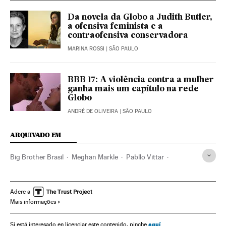
Da novela da Globo a Judith Butler,
a ofensiva feminista e a
contraofensiva conservadora
MARINA ROSSI
| SÃO PAULO
BBB 17: A violência contra a mulher
ganha mais um capítulo na rede
Globo
ANDRÉ DE OLIVEIRA
| SÃO PAULO
ARQUIVADO EM
Big Brother Brasil
Meghan Markle
Pabllo Vittar
TV Globo
Assédio sexual
Reality show
Google
Cadeias televisão
Machismo
Sexismo
Direitos mulher
Adere a
Mais informações
Racismo
Brasil
Relações gênero
Mulheres
Programa tv
Internet
Televisão
Preconceitos
aquí
Si está interesado en licenciar este contenido, pinche