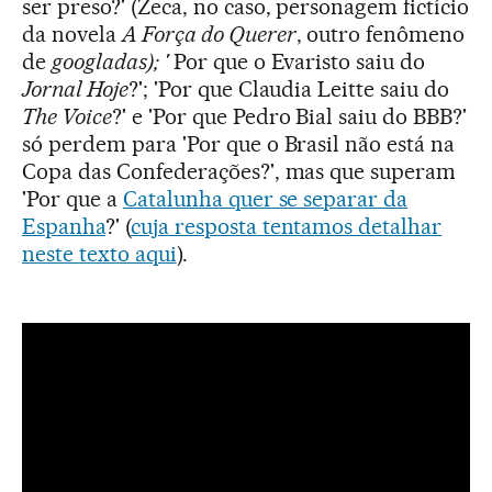
ser preso?' (Zeca, no caso, personagem fictício
da novela
A Força do Querer
, outro fenômeno
de
googladas); '
Por que o Evaristo saiu do
Jornal Hoje
?'; 'Por que Claudia Leitte saiu do
The Voice
?' e 'Por que Pedro Bial saiu do BBB?'
só perdem para 'Por que o Brasil não está na
Copa das Confederações?', mas que superam
'Por que a
Catalunha quer se separar da
Espanha
?' (
cuja resposta tentamos detalhar
neste texto aqui
).