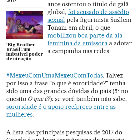
2017
anos ostentou o título de galã
global,
foi acusado de assédio
sexual
pela figurinista Susllem
Tonani em abril, o que
mobilizou boa parte da ala
feminina da emissora
a adotar
‘Big Brother
a campanha nas redes
Brasil’, um
imbatível poder
de atração
#MexeuComUmaMexeuComTodas
. Talvez
por isso a frase "o que é sororidade?" tenha
sido uma das grandes dúvidas do país (5º no
quesito
O que é?
): se você também não sabe,
sororidade é o apoio recíproco entre as
mulheres
.
A lista das principais pesquisas de 2017 do