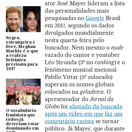
ator José Mayer lideram a lista
das personalidades mais
pesquisadas no
Google
Brasil
em 2017, segundo os dados
divulgados mundialmente
Negra,
nesta quarta-feira pelo
estrangeira e
buscador. Nem mesmo o
nude
livre, Meghan
Markle é o que
vazado do cantor e youtuber
a realeza
britânica
Léo Stronda (3º no
ranking
) e o
precisava para
fenômeno musical nacional
2017
Pabllo Vittar (5º colocado)
superam os nomes globais
colocados na
geladeira
. O
apresentador do
Jornal da
Globo
foi
afastado da bancada
O vocabulário
após um vídeo em que faz um
feminista que
todos já
comentário racista
se tornar
deveriam estar
público. Já Mayer, que durante
dominando em