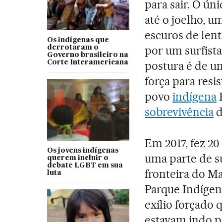
para sair. O ún
até o joelho, u
escuros de len
Os indígenas que
por um surfista
derrotaram o
Governo brasileiro na
Corte Interamericana
postura é de u
força para resis
povo
indígena
sobrevivência
d
Em 2017, fez 20
Os jovens indígenas
uma parte de su
querem incluir o
debate LGBT em sua
fronteira do M
luta
Parque Indígen
exílio forçado
estavam indo p