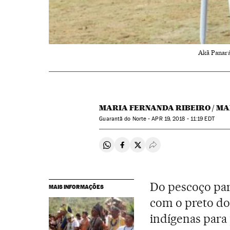
Akã Panará 
MARIA FERNANDA RIBEIRO / M
Guarantã do Norte -
APR
19, 2018 - 11:19
EDT
Compartir en Whatsapp
Compartir en Facebook
Compartir en Twitter
Desplegar Redes Soci
Do pescoço para
MAIS INFORMAÇÕES
com o preto do 
indígenas para