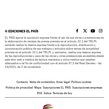
©
EDICIONES EL PAÍS
EL PAÍS BRASIL EN
EL PAÍS BRASI
EL PAÍS B
EL PA
EL PAÍS ejerce la oposición expresa frente al uso de sus obras y prestaciones en
la elaboración de revistas de prensa prevista en el artículo 32.1 del TRLPI;
también realiza la reserva expresa frente a la reproducción, distribución y
comunicación pública de sus trabajos y artículos sobre temas de actualidad
prevista en el artículo 33.1 del TRLPI; y, asimismo, realiza una reserva expresa
de las reproducciones y usos de las obras y otras prestaciones accesibles desde
este sitio web a medios de lectura mecánica u otros medios que resulten
adecuados a tal fin de conformidad con el artículo 67.3 del Real Decreto - ley
24/2021, de 2 de noviembre
Contacto
Venta de contenidos
Aviso legal
Política cookies
Política de privacidad
Mapa
Suscripciones EL PAÍS
Suscripciones empresas
RSS
Índice
Noticias de hoy