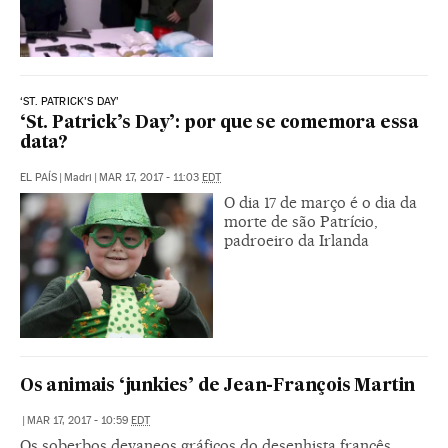
‘ST. PATRICK’S DAY’
‘St. Patrick’s Day’: por que se comemora essa
data?
EL PAÍS
|
Madri
|
MAR 17, 2017 - 11:03
EDT
O dia 17 de março é o dia da
morte de são Patrício,
padroeiro da Irlanda
Os animais ‘junkies’ de Jean-François Martin
|
MAR 17, 2017 - 10:59
EDT
Os soberbos devaneos gráficos do desenhista francês