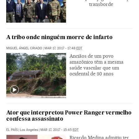
transborde
A tribo onde ninguém morre de infarto
MIGUEL ÁNGEL CRIADO
|
MAR 17, 2017 - 17:48
EDT
Anciãos de um povo
amazônico têm a mesma
saúde vascular que um
ocidental de 50 anos
Ator que interpretou Power Ranger vermelho
confessa assassinato
EL PAÍS
|
Los Angeles
|
MAR 17, 2017 - 15:45
EDT
Ricardo Medina admitiu ter