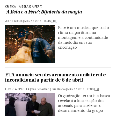
CRÍTICA | ‘A BELA E A FERA’
‘A Bela e a Fera’: Bijuteria da magia
JORDI COSTA
|
MAR 17, 2017 - 14:45
EDT
Este é um musical que trai o
ritmo da partitura na
montagem e a continuidade
da melodia em sua
encenação
ETA anuncia seu desarmamento unilateral e
incondicional a partir de 8 de abril
LUIS R. AIZPEOLEA
|
San Sebastián (País Basco)
|
MAR 17, 2017 - 13:08
EDT
Organização terrorista basca
revelará a localização dos
arsenais para acelerar o
desarmamento do grupo