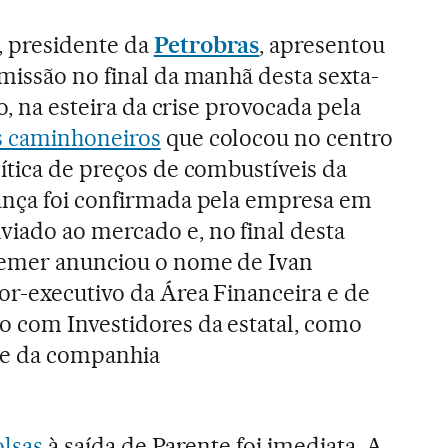
, presidente da
Petrobras
, apresentou
missão no final da manhã desta sexta-
ho, na esteira da crise provocada pela
s caminhoneiros
que colocou no centro
ítica de preços de combustíveis da
ança foi confirmada pela empresa em
iado ao mercado e, no final desta
Temer anunciou o nome de Ivan
or-executivo da Área Financeira e de
 com Investidores da estatal, como
te da companhia
lsas
à saída de Parente foi imediata. A