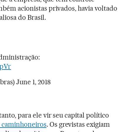
ambém acionistas privados, havia voltado
liosa do Brasil.
ministração:
ppVr
bras)
June 1, 2018
nto, para ele vir seu capital político
s caminhoneiros
. Os grevistas exigiam