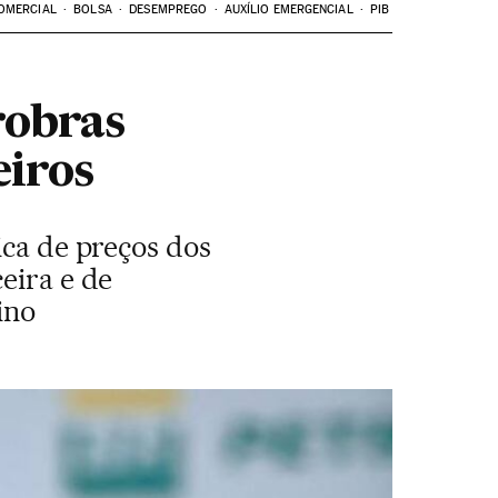
OMERCIAL
BOLSA
DESEMPREGO
AUXÍLIO EMERGENCIAL
PIB
robras
eiros
ica de preços dos
eira e de
ino