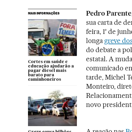
Pedro Parente
MAIS INFORMAÇÕES
sua carta de de
feira, 1° de jun
longa
greve do
do debate a pol
estatal. A mud
Cortes em saúde e
comunicado env
educação ajudarão a
pagar diesel mais
barato para
tarde, Michel 
caminhoneiros
Monteiro, diret
Relacionamento
novo presiden
A reação nas
Bo