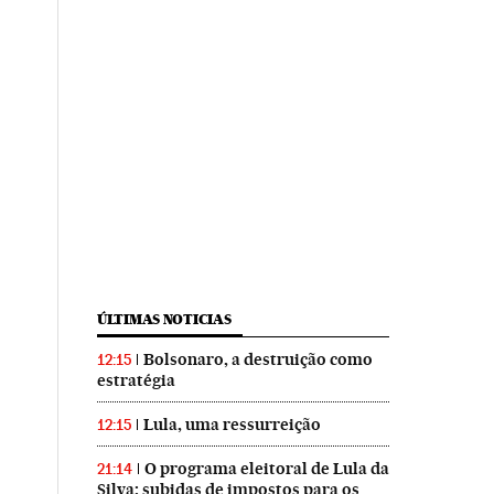
ÚLTIMAS NOTICIAS
Bolsonaro, a destruição como
12:15
estratégia
Lula, uma ressurreição
12:15
O programa eleitoral de Lula da
21:14
Silva: subidas de impostos para os