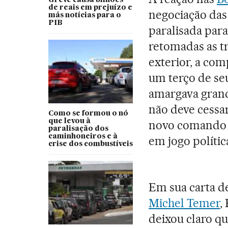
Greve causa bilhões
de reais em prejuízo e
negociação das
más notícias para o
PIB
paralisada par
retomadas as t
exterior, a com
um terço de seu
amargava grand
não deve cessa
Como se formou o nó
que levou à
novo comando de
paralisação dos
caminhoneiros e à
em jogo polític
crise dos combustíveis
Em sua carta d
Michel Temer
,
deixou claro q