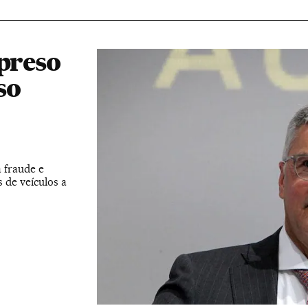
 preso
so
 fraude e
 de veículos a