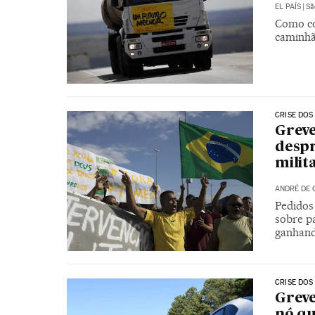
EL PAÍS
|
Sã
Como co
caminhão
CRISE DOS
Greve
despr
milit
ANDRÉ DE 
Pedidos
sobre pa
ganhand
CRISE DOS
Greve
nó qu