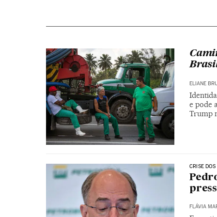
Camin
Brasi
ELIANE BR
Identida
e pode 
Trump n
CRISE DOS
Pedro
press
FLÁVIA MA