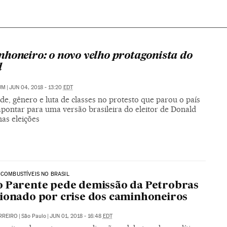
honeiro: o novo velho protagonista do
l
UM
|
JUN 04, 2018 - 13:20
EDT
de, gênero e luta de classes no protesto que parou o país
apontar para uma versão brasileira do eleitor de Donald
as eleições
 COMBUSTÍVEIS NO BRASIL
 Parente pede demissão da Petrobras
ionado por crise dos caminhoneiros
RREIRO
|
São Paulo
|
JUN 01, 2018 - 16:48
EDT