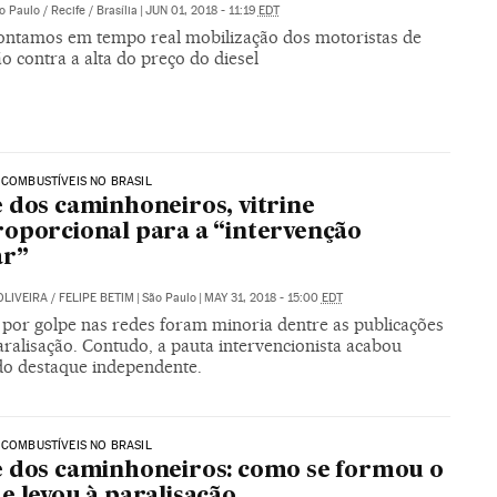
o Paulo / Recife / Brasília
|
JUN 01, 2018 - 11:19
EDT
ntamos em tempo real mobilização dos motoristas de
 contra a alta do preço do diesel
 COMBUSTÍVEIS NO BRASIL
 dos caminhoneiros, vitrine
oporcional para a “intervenção
ar”
OLIVEIRA
/
FELIPE BETIM
|
São Paulo
|
MAY 31, 2018 - 15:00
EDT
 por golpe nas redes foram minoria dentre as publicações
ralisação. Contudo, a pauta intervencionista acabou
o destaque independente.
 COMBUSTÍVEIS NO BRASIL
 dos caminhoneiros: como se formou o
e levou à paralisação