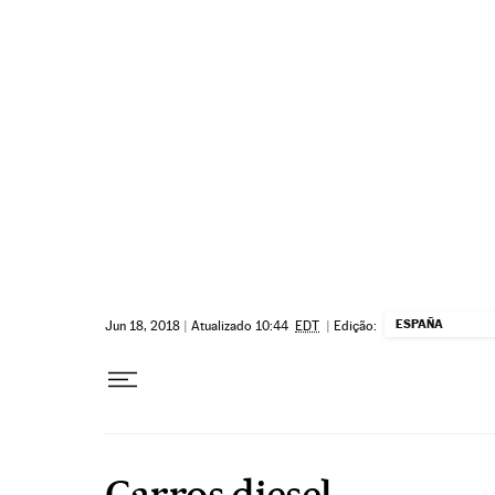
Pular para o conteúdo
ESPAÑA
Jun 18, 2018
|
Atualizado 10:44
EDT
|
Edição:
Carros diesel