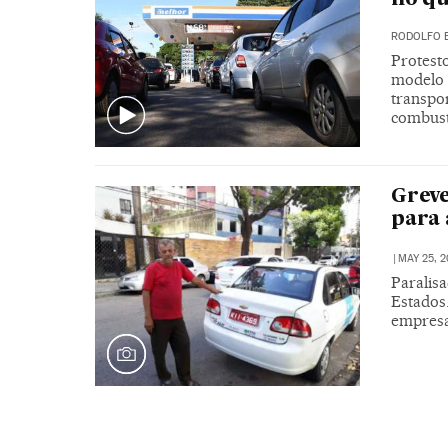
RODOLFO 
Protest
modelo d
transpo
combust
Greve
para 
|
MAY 25, 2
Paralis
Estados
empresa