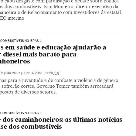
o citou desgaste com paralisação e debate sobre política
s dos combustíveis. Ivan Monteiro, diretor-executivo da
nanceira e de Relacionamento com Investidores da estatal,
CEO interino
 COMBUSTÍVEIS NO BRASIL
s em saúde e educação ajudarão a
 diesel mais barato para
nhoneiros
IM
|
São Paulo
|
JUN 01, 2018 - 11:25
EDT
as para a juventude e de combate a violência de gênero
sofrerão cortes. Governo Temer também arrecadará
postos de diversos setores.
 COMBUSTÍVEIS NO BRASIL
 dos caminhoneiros: as últimas notícias
ise dos combustíveis