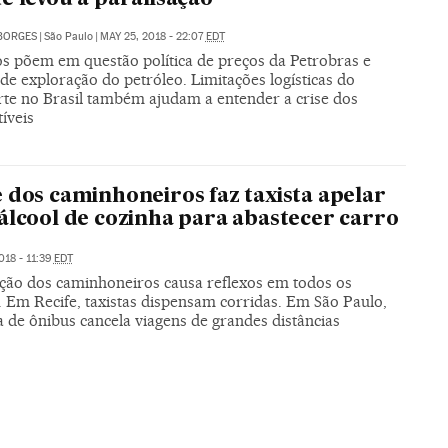
BORGES
|
São Paulo
|
MAY 25, 2018 - 22:07
EDT
os põem em questão política de preços da Petrobras e
e exploração do petróleo. Limitações logísticas do
rte no Brasil também ajudam a entender a crise dos
íveis
 dos caminhoneiros faz taxista apelar
álcool de cozinha para abastecer carro
018 - 11:39
EDT
ação dos caminhoneiros causa reflexos em todos os
. Em Recife, taxistas dispensam corridas. Em São Paulo,
 de ônibus cancela viagens de grandes distâncias