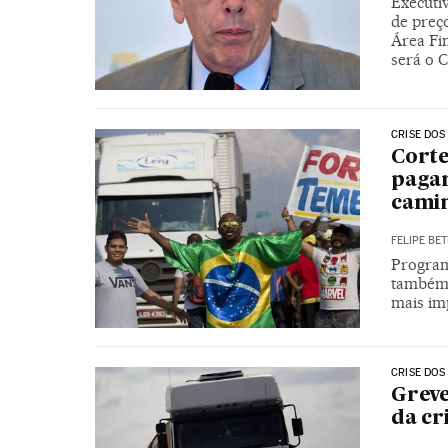
Executiv
de preço
Área Fi
será o 
CRISE DOS
Corte
pagar
cami
FELIPE BET
Program
também 
mais im
CRISE DOS
Greve
da cr