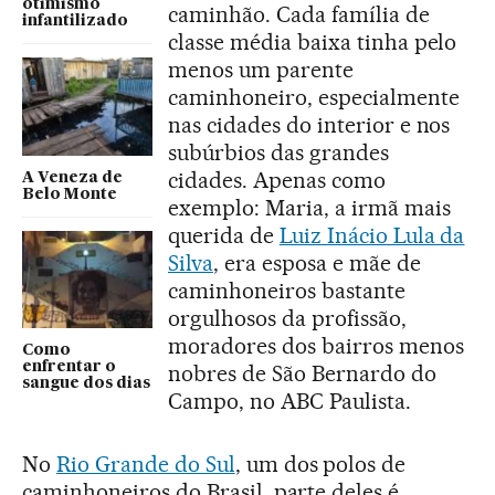
otimismo
caminhão. Cada família de
infantilizado
classe média baixa tinha pelo
menos um parente
caminhoneiro, especialmente
nas cidades do interior e nos
subúrbios das grandes
cidades. Apenas como
A Veneza de
Belo Monte
exemplo: Maria, a irmã mais
querida de
Luiz Inácio Lula da
Silva
, era esposa e mãe de
caminhoneiros bastante
orgulhosos da profissão,
moradores dos bairros menos
Como
enfrentar o
nobres de São Bernardo do
sangue dos dias
Campo, no ABC Paulista.
No
Rio Grande do Sul
, um dos polos de
caminhoneiros do Brasil, parte deles é