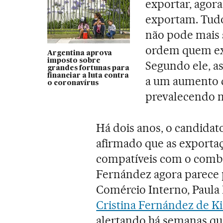
exportar, agor
exportam. Tudo
não pode mais 
ordem quem exp
Argentina aprova
imposto sobre
Segundo ele, a
grandes fortunas para
financiar a luta contra
a um aumento d
o coronavírus
prevalecendo n
Há dois anos, o candidat
afirmado que as exportaç
compatíveis com o combat
Fernández agora parece p
Comércio Interno, Paula 
Cristina Fernández de K
alertando há semanas que