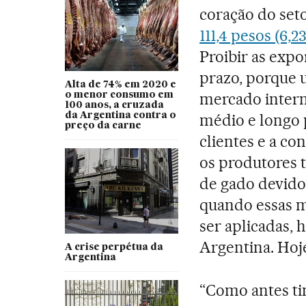
coração do set
111,4 pesos (6,
Proibir as exp
prazo, porque 
Alta de 74% em 2020 e
mercado intern
o menor consumo em
100 anos, a cruzada
da Argentina contra o
médio e longo 
preço da carne
clientes e a c
os produtores 
de gado devido 
quando essas m
ser aplicadas, 
Argentina. Hoje
A crise perpétua da
Argentina
“Como antes ti