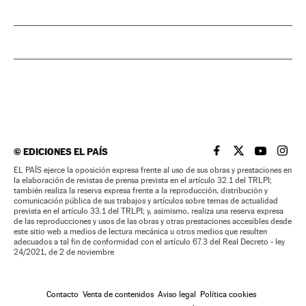
©
EDICIONES EL PAÍS
EL PAÍS BRASIL EN
EL PAÍS BRASI
EL PAÍS B
EL PA
EL PAÍS ejerce la oposición expresa frente al uso de sus obras y prestaciones en
la elaboración de revistas de prensa prevista en el artículo 32.1 del TRLPI;
también realiza la reserva expresa frente a la reproducción, distribución y
comunicación pública de sus trabajos y artículos sobre temas de actualidad
prevista en el artículo 33.1 del TRLPI; y, asimismo, realiza una reserva expresa
de las reproducciones y usos de las obras y otras prestaciones accesibles desde
este sitio web a medios de lectura mecánica u otros medios que resulten
adecuados a tal fin de conformidad con el artículo 67.3 del Real Decreto - ley
24/2021, de 2 de noviembre
Contacto
Venta de contenidos
Aviso legal
Política cookies