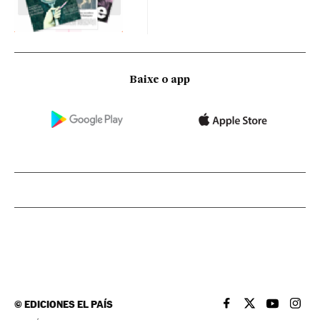
Baixe o app
©
EDICIONES EL PAÍS
EL PAÍS BRASIL EN
EL PAÍS BRASI
EL PAÍS B
EL PA