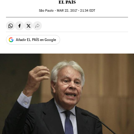
EL PAÍS
São Paulo -
MAR
22, 2017 - 21:34
EDT
Compartir en Whatsapp
Compartir en Facebook
Compartir en Twitter
Desplegar Redes Sociales
Añadir EL PAÍS en Google