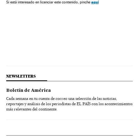
Conferência Mudança Climática
aquí
Si está interesado en licenciar este contenido, pinche
Contaminação atmosférica
Cúpula do clima
Efeito estufa
Cúpulas internacionais
Aquecimento global
NEWSLETTERS
Boletín de América
Cada semana en tu cuenta de correo una selección de las noticias,
reportajes y análisis de los periodistas de EL PAÍS con los acontecimientos
más relevantes del continente.