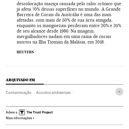
descoloração maciça causada pelo calor crônico que
já afeta 70% dessas superfícies no mundo. A Grande
Barreira de Corais da Austrália é uma das mais
afetadas, com mais de 50% de sua área atingida,
enquanto os manguezais perderam entre 20% e 35%
de seu alcance desde 1980. Na imagem,
mergulhadores nadam em uma cama de corais
mortos na Ilha Tioman da Malásia, em 2018.
REUTERS
ARQUIVADO EM
Contaminação
Acordos ambientais
Relações internacionais
Mudança climática
ONU
Problemas ambientais
Proteção ambiental
Adere a
Mais informações
Meio ambiente
Acordo Paris
Emissão gases
COP21