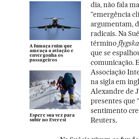
dia, não fala m
“emergência cli
argumentam, d
radicais. Na Su
término
flygsk
A fumaça ruim que
que se espalho
ameaça a aviação e
envergonha os
passageiros
comunicação. E 
Associação Int
na sigla em ingl
Alexandre de Ju
presentes que “
sentimento cres
Espere sua vez para
Reuters.
subir no Everest