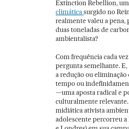
Extinction Rebellion, um
climática
surgido no Rein
realmente valeu a pena,
duas toneladas de carbo
ambientalista?
Com frequência cada vez
pergunta semelhante. E,
a redução ou eliminação 
tempo ou indefinidamente
—uma aposta radical e po
culturalmente relevante. 
midiática ativista ambien
adolescente percorreu a
e Londres) em sua campa