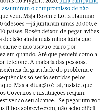
doras do Flygfritt 2020,
uma campanha
 a assumirem o compromisso de não
 que vem. Maja Rosén e Lotta Hammar
0 adesões —já juntaram umas 20.000, e
a 10 países. Rosén deixou de pegar aviões
 decisão ainda mais minoritária que
a carne e não usava o carro por
vez em quando. Até que percebi como a
por telefone. A maioria das pessoas,
nsciência da gravidade do problema e
sequências só serão sentidas pelos
quo. Mas a situação é tal, insiste, que
os Governos e instituições reajam:
estiver ao seu alcance. “Se pegar um voo
s filhos sobreviverem, não acho difícil