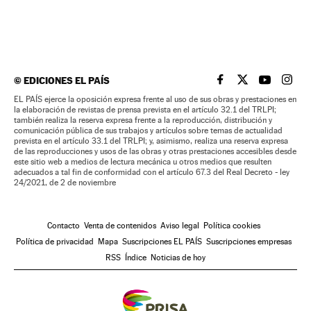
©
EDICIONES EL PAÍS
EL PAÍS BRASIL EN
EL PAÍS BRASI
EL PAÍS B
EL PA
EL PAÍS ejerce la oposición expresa frente al uso de sus obras y prestaciones en
la elaboración de revistas de prensa prevista en el artículo 32.1 del TRLPI;
también realiza la reserva expresa frente a la reproducción, distribución y
comunicación pública de sus trabajos y artículos sobre temas de actualidad
prevista en el artículo 33.1 del TRLPI; y, asimismo, realiza una reserva expresa
de las reproducciones y usos de las obras y otras prestaciones accesibles desde
este sitio web a medios de lectura mecánica u otros medios que resulten
adecuados a tal fin de conformidad con el artículo 67.3 del Real Decreto - ley
24/2021, de 2 de noviembre
Contacto
Venta de contenidos
Aviso legal
Política cookies
Política de privacidad
Mapa
Suscripciones EL PAÍS
Suscripciones empresas
RSS
Índice
Noticias de hoy