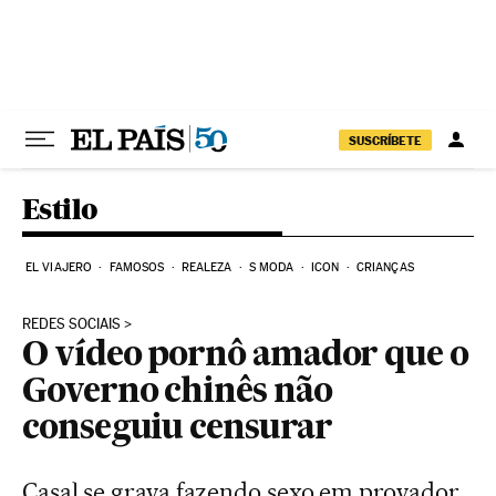
Pular para o conteúdo
SUSCRÍBETE
Estilo
EL VIAJERO
FAMOSOS
REALEZA
S MODA
ICON
CRIANÇAS
REDES SOCIAIS
O vídeo pornô amador que o
Governo chinês não
conseguiu censurar
Casal se grava fazendo sexo em provador