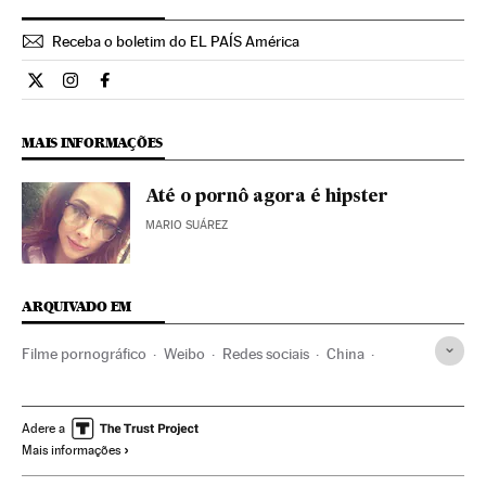
Receba o boletim do EL PAÍS América
Estilo El País Brasil en Twitter
Estilo El País Brasil en Instagram
Estilo El País Brasil en Facebook
MAIS INFORMAÇÕES
Até o pornô agora é hipster
MARIO SUÁREZ
ARQUIVADO EM
Filme pornográfico
Weibo
Redes sociais
China
Cinema
Ásia oriental
Internet
Ásia
Comunicações
Pornografia
Sexo
Sexualidade
Sociedade
Adere a
Mais informações