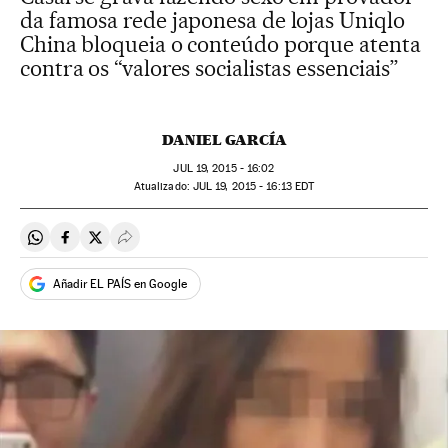
da famosa rede japonesa de lojas Uniqlo
China bloqueia o conteúdo porque atenta
contra os “valores socialistas essenciais”
DANIEL GARCÍA
JUL
19, 2015 - 16:02
atualizado:
JUL
19, 2015 - 16:13
EDT
Compartir en Whatsapp
Compartir en Facebook
Compartir en Twitter
Desplegar Redes Sociales
Añadir EL PAÍS en Google