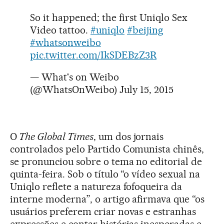
So it happened; the first Uniqlo Sex
Video tattoo.
#uniqlo
#beijing
#whatsonweibo
pic.twitter.com/IkSDEBzZ3R
— What's on Weibo
(@WhatsOnWeibo)
July 15, 2015
O
The Global Times
, um dos jornais
controlados pelo Partido Comunista chinês,
se pronunciou sobre o tema no editorial de
quinta-feira. Sob o título “o vídeo sexual na
Uniqlo reflete a natureza fofoqueira da
interne moderna”, o artigo afirmava que “os
usuários preferem criar novas e estranhas
expressões e contar histórias inesperadas e