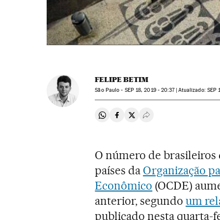
FELIPE BETIM
São Paulo -
SEP
18, 2019 - 20:37
atualizado:
SEP
1
Compartir en Whatsapp
Compartir en Facebook
Compartir en Twitter
Desplegar Redes Soci
O número de brasileiros
países da
Organização pa
Econômico
(OCDE) aumen
anterior, segundo
um rel
publicado nesta quarta-fe