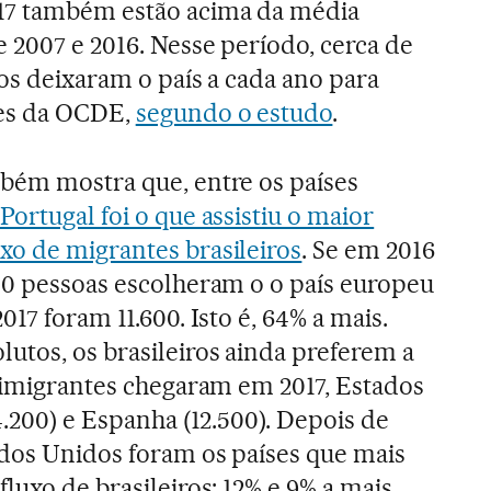
17 também estão acima da média
e 2007 e 2016. Nesse período, cerca de
ros deixaram o país a cada ano para
es da OCDE,
segundo o estudo
.
mbém mostra que, entre os países
Portugal foi o que assistiu o maior
xo de migrantes brasileiros
. Se em 2016
100 pessoas escolheram o o país europeu
017 foram 11.600. Isto é, 64% a mais.
tos, os brasileiros ainda preferem a
s imigrantes chegaram em 2017, Estados
4.200) e Espanha (12.500). Depois de
dos Unidos foram os países que mais
luxo de brasileiros: 12% e 9% a mais