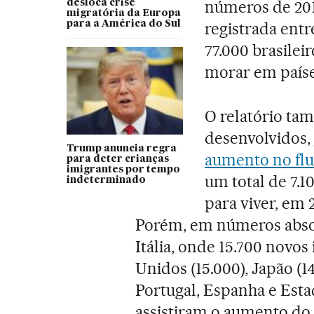
números de 20
desloca crise
migratória da Europa
para a América do Sul
registrada entr
77.000 brasilei
morar em país
O relatório ta
desenvolvidos,
Trump anuncia regra
aumento no flu
para deter crianças
imigrantes por tempo
um total de 7.
indeterminado
para viver, em 2
Porém, em números absolu
Itália, onde 15.700 novo
Unidos (15.000), Japão (1
Portugal, Espanha e Esta
assistiram o aumento do f