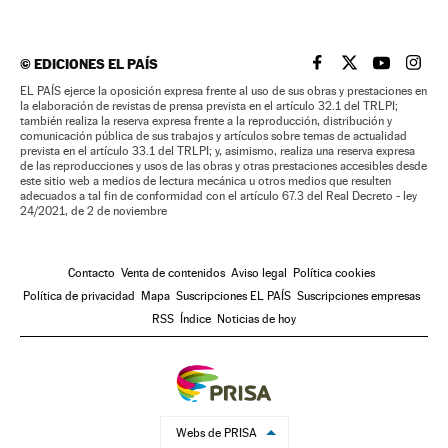
©
EDICIONES EL PAÍS
EL PAÍS BRASIL EN
EL PAÍS BRASI
EL PAÍS B
EL PA
EL PAÍS ejerce la oposición expresa frente al uso de sus obras y prestaciones en
la elaboración de revistas de prensa prevista en el artículo 32.1 del TRLPI;
también realiza la reserva expresa frente a la reproducción, distribución y
comunicación pública de sus trabajos y artículos sobre temas de actualidad
prevista en el artículo 33.1 del TRLPI; y, asimismo, realiza una reserva expresa
de las reproducciones y usos de las obras y otras prestaciones accesibles desde
este sitio web a medios de lectura mecánica u otros medios que resulten
adecuados a tal fin de conformidad con el artículo 67.3 del Real Decreto - ley
24/2021, de 2 de noviembre
Contacto
Venta de contenidos
Aviso legal
Política cookies
Política de privacidad
Mapa
Suscripciones EL PAÍS
Suscripciones empresas
RSS
Índice
Noticias de hoy
Webs de PRISA