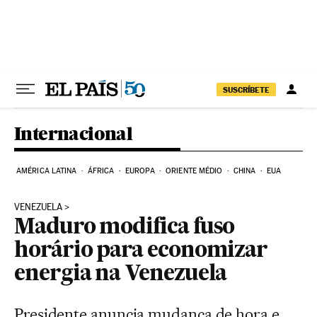
Pular para o conteúdo
SUSCRÍBETE
Internacional
AMÉRICA LATINA
ÁFRICA
EUROPA
ORIENTE MÉDIO
CHINA
EUA
VENEZUELA
Maduro modifica fuso
horário para economizar
energia na Venezuela
Presidente anuncia mudança de hora e