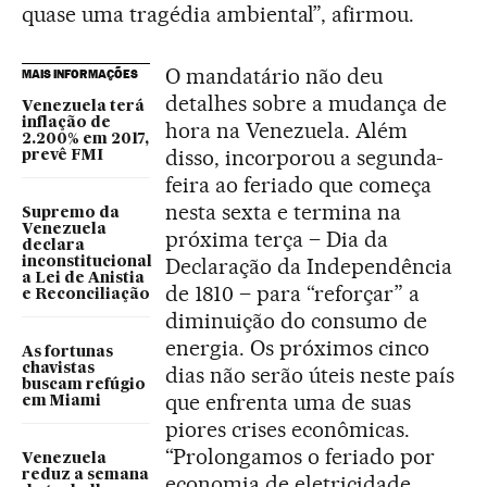
quase uma tragédia ambiental”, afirmou.
O mandatário não deu
MAIS INFORMAÇÕES
detalhes sobre a mudança de
Venezuela terá
inflação de
hora na Venezuela. Além
2.200% em 2017,
disso, incorporou a segunda-
prevê FMI
feira ao feriado que começa
nesta sexta e termina na
Supremo da
Venezuela
próxima terça – Dia da
declara
Declaração da Independência
inconstitucional
a Lei de Anistia
de 1810 – para “reforçar” a
e Reconciliação
diminuição do consumo de
energia. Os próximos cinco
As fortunas
chavistas
dias não serão úteis neste país
buscam refúgio
que enfrenta uma de suas
em Miami
piores crises econômicas.
“Prolongamos o feriado por
Venezuela
reduz a semana
economia de eletricidade,