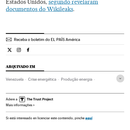
Estados Unidos,
segundo revelaram
documentos do Wikileaks
.
Receba o boletim do EL PAÍS América
Internacional El País Brasil en Twitter
Internacional El País Brasil en Instagram
Internacional El País Brasil en Facebook
ARQUIVADO EM
Venezuela
Crise energética
Produção energia
Energia elétrica
América do Sul
América Latina
América
Energia
Nicolás Maduro
Adere a
Mais informações
aquí
Si está interesado en licenciar este contenido, pinche